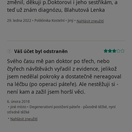
změnil, děkuji p.Doktorovi i jeho sestřikám, a
teď už znám diagnózu, Blahutová Lenka
podle názoru uživatele Blahutová
29. ledna 2022
•
Poliklinika Kostelní
•
Jiný
•
Nahlásit zneužití
Váš účet byl odstraněn
Svého času mě pan doktor po třech, nebo
čtyřech návštěvách vyřadil z evidence, jelikož
jsem nedělal pokroky a dostatečně nereagoval
na léčbu (po operaci páteře). Ale nestěžuji si -
není kam a zažil jsem horší věci.
6. února 2018
•
jiné místo
•
Degenerativní postižení páteře - původně těžké, nyní
středně těžké
podle názoru uživatele Váš účet byl odstraněn
•
Nahlásit zneužití