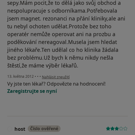
sepy.Mám pocit,že to dělá jako svůj obchod a
nespolupracuje s odborníkama.Potřebovala
jsem magnet. rezonanci na přání kliniky,ale ani
tu nebyl ochoten udělat.Protože bez toho
operatér nemůže operovat ani na prozbu a
poděkování nereagoval.Musela jsem hledat
jiného lékaře.Ten udělal co ho klinika žádala
bez problému.Už bych k němu nikdy nešla
štěstí,že máme výběr lékařů.
podle názoru uživatele Váš účet byl odstraněn
13. května 2012
•
•
•
Nahlásit zneužití
Vy jste ten lékař? Odpovězte na hodnocení!
Zaregistrujte se nyní
host
Číslo ověřené
H