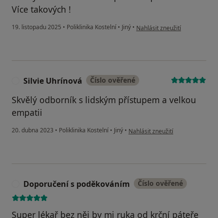
Více takových !
podle názoru uživatele Juraj K
19. listopadu 2025
•
Poliklinika Kostelní
•
Jiný
•
Nahlásit zneužití
Silvie Uhrínová
Číslo ověřené
S
Skvělý odborník s lidským přístupem a velkou
empatii
podle názoru uživatele Silvie Uhr
20. dubna 2023
•
Poliklinika Kostelní
•
Jiný
•
Nahlásit zneužití
Doporučení s poděkováním
Číslo ověřené
D
Super lékař bez něj by mi ruka od krční páteře