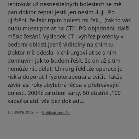
tentokrát už nesnesitelných bolestech se mě
pan doktor zeptal jestli jen nesimuluji. Po
ujištění, že fakt trpím bolestí mi řekl,, (tak to vás
budu muset poslat na CT)". PO objednání, další
měsíc čekání. Výsledek CT =výhřez ploténky v
bederní oblasti,jasně viditelný na snímku.
Doktor mě odeslal k chirurgovi ať se s ním
domluvím jak to budem řešit, že on už s tím
nemůže nic dělat. Chirurg řekl ,že operace je
risk a doporučil fyzioterapeuta a cvičit. Takže
závěr asi roky zbytečná léčba a přetrvávající
bolesti. 200Kč založení karty, 50 obstřik ,100
kapačka atd. vše bez dokladu.
podle názoru uživatele host
17. února 2012
•
•
•
Nahlásit zneužití