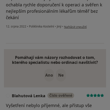
ochabla rychle doporučení k operaci a svěřen k
nejlepším profesionálním lékařům téměř bez
čekání
podle názoru uživatele Doporuče
12. srpna 2022
•
Poliklinika Kostelní
•
Jiný
•
Nahlásit zneužití
Pomáhají vám názory rozhodovat o tom,
kterého specialistu nebo ordinaci navštívit?
Ano
Ne
Blahutová Lenka
Číslo ověřené
B
Vyšetření nebylo příjemné, ale přístup vše