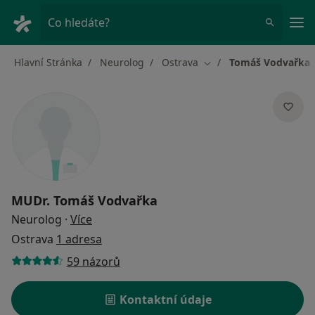
Hla
Co hledáte?
Hlavní Stránka
Neurolog
Ostrava
Tomáš Vodvařka
Změna města
MUDr.
Tomáš Vodvařka
o specializacích
Neurolog
·
Více
Ostrava
1 adresa
59 názorů
Kontaktní údaje