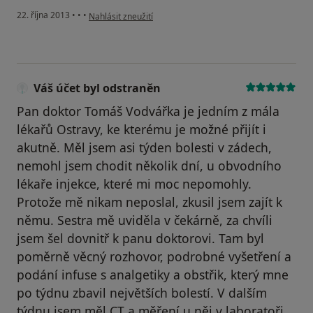
podle názoru uživatele Váš účet byl odstraněn
22. října 2013
•
•
•
Nahlásit zneužití
Váš účet byl odstraněn
Pan doktor Tomáš Vodvářka je jedním z mála
lékařů Ostravy, ke kterému je možné přijít i
akutně. Měl jsem asi týden bolesti v zádech,
nemohl jsem chodit několik dní, u obvodního
lékaře injekce, které mi moc nepomohly.
Protože mě nikam neposlal, zkusil jsem zajít k
němu. Sestra mě uviděla v čekárně, za chvíli
jsem šel dovnitř k panu doktorovi. Tam byl
poměrně věcný rozhovor, podrobné vyšetření a
podání infuse s analgetiky a obstřik, který mne
po týdnu zbavil největších bolestí. V dalším
týdnu jsem měl CT a měření u něj v laboratoři,