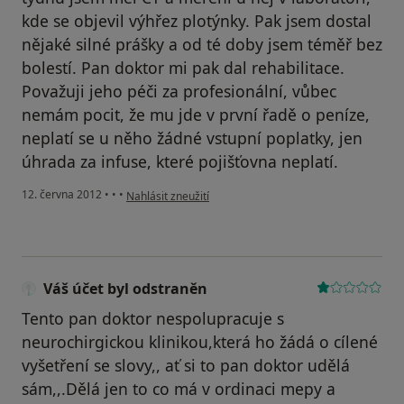
kde se objevil výhřez plotýnky. Pak jsem dostal
nějaké silné prášky a od té doby jsem téměř bez
bolestí. Pan doktor mi pak dal rehabilitace.
Považuji jeho péči za profesionální, vůbec
nemám pocit, že mu jde v první řadě o peníze,
neplatí se u něho žádné vstupní poplatky, jen
úhrada za infuse, které pojišťovna neplatí.
podle názoru uživatele Váš účet byl odstraněn
12. června 2012
•
•
•
Nahlásit zneužití
Váš účet byl odstraněn
Tento pan doktor nespolupracuje s
neurochirgickou klinikou,která ho žádá o cílené
vyšetření se slovy,, ať si to pan doktor udělá
sám,,.Dělá jen to co má v ordinaci mepy a