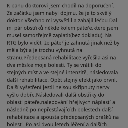
K panu doktorovi jsem chodil na doporučení.
Ze začátku jsem nabyl dojmu, že je to skvělý
doktor. Všechno mi vysvětlil a zahájil léčbu.Dal
mi pár obstřiků někde kolem páteře,které jsem
musel samozřejmě zaplatit(bez dokladu). Na
RTG bylo vidět, že páteř je zahnutá jinak než by
měla být a je trochu vyhnutá na
stranu.Předepsaná rehabilitace vyřešila asi na
dva měsíce moje bolesti. Ty se vrátili do
stejných míst a ve stejné intenzitě, následovala
další rehabilitace. Opět stejný efekt jako první.
Další vyšetření jestli nejsou skřípnuty nervy
vyšlo dobře.Následovali další obstřiky do
oblasti páteře,nalepování hřejivých náplastí a
následně po nepřestávajících bolestech další
rehabilitace a spousta předepsaných prášků na
bolesti. Po asi dvou letech léčení a dalších