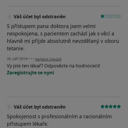
Váš účet byl odstraněn
S přístupem pana doktora jsem velmi
nespokojena, s pacientem zachází jak s věcí a
hlavně mi přijde absolutně nevzdělaný v oboru
tetanie.
podle názoru uživatele Váš účet byl odstraněn
26. září 2014
•
•
•
Nahlásit zneužití
Vy jste ten lékař? Odpovězte na hodnocení!
Zaregistrujte se nyní
Váš účet byl odstraněn
Spokojenost s profesionálním a racionálním
přístupem lékaře.