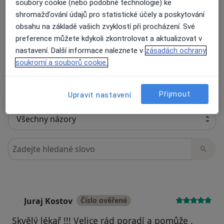
soubory cookie (nebo podobné technologie) ke
59 názorů
shromažďování údajů pro statistické účely a poskytování
obsahu na základě vašich zvyklostí při procházení. Své
Recenze pacientů jsou pro nás důležité.
preference můžete kdykoli zkontrolovat a aktualizovat v
Specialisté nemají možnost zaplatit za
nastavení. Další informace naleznete v
zásadách ochrany
odstranění nebo změnu recenze pacienta.
soukromí a souborů cookie.
Další informace o názorech
Další informace.
Přijmout
Upravit nastavení
Hledejte v názorech
Juraj Kostov
Číslo ověřené
J
Skvělý lékař !!! Velice rád poradí a pomůže .