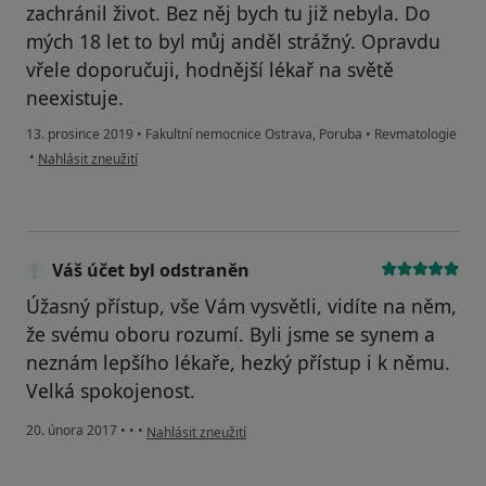
zachránil život. Bez něj bych tu již nebyla. Do
mých 18 let to byl můj anděl strážný. Opravdu
vřele doporučuji, hodnější lékař na světě
neexistuje.
13. prosince 2019
•
Fakultní nemocnice Ostrava, Poruba
•
Revmatologie
podle názoru uživatele Magda
•
Nahlásit zneužití
Váš účet byl odstraněn
Úžasný přístup, vše Vám vysvětli, vidíte na něm,
že svému oboru rozumí. Byli jsme se synem a
neznám lepšího lékaře, hezký přístup i k němu.
Velká spokojenost.
podle názoru uživatele Váš účet byl odstraněn
20. února 2017
•
•
•
Nahlásit zneužití