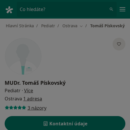
Hla
Co hledáte?
Hlavní Stránka
Pediatr
Ostrava
Tomáš Pískovský
Změna města
MUDr.
Tomáš Pískovský
o specializacích
Pediatr
·
Více
Ostrava
1 adresa
3 názory
Kontaktní údaje