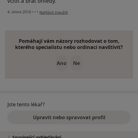
vcítit a brát ohledy.
podle názoru uživatele Váš účet byl odstraněn
4. února 2016
•
•
•
Nahlásit zneužití
Pomáhají vám názory rozhodovat o tom,
kterého specialistu nebo ordinaci navštívit?
Ano
Ne
Jste tento lékař?
Upravit nebo spravovat profil
Související vyhledávání