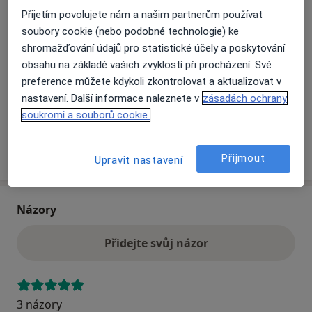
Přijetím povolujete nám a našim partnerům používat
soubory cookie (nebo podobné technologie) ke
Přiblížit mapu
se otevře v nové záložce
shromažďování údajů pro statistické účely a poskytování
obsahu na základě vašich zvyklostí při procházení. Své
Dostupnost
Na této adrese online kalendář není aktivní
preference můžete kdykoli zkontrolovat a aktualizovat v
nastavení. Další informace naleznete v
zásadách ochrany
Co mám v takové situaci udělat?
soukromí a souborů cookie.
Více
o adrese
Přijmout
Upravit nastavení
Názory
Přidejte svůj názor
3 názory