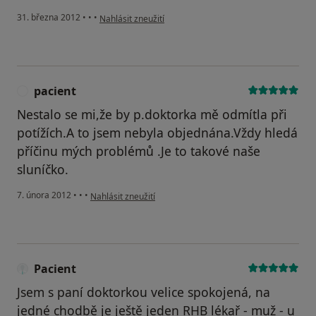
podle názoru uživatele Machková
31. března 2012
•
•
•
Nahlásit zneužití
pacient
P
Nestalo se mi,že by p.doktorka mě odmítla při
potížích.A to jsem nebyla objednána.Vždy hledá
příčinu mých problémů .Je to takové naše
sluníčko.
podle názoru uživatele pacient
7. února 2012
•
•
•
Nahlásit zneužití
Pacient
Jsem s paní doktorkou velice spokojená, na
jedné chodbě je ještě jeden RHB lékař - muž - u