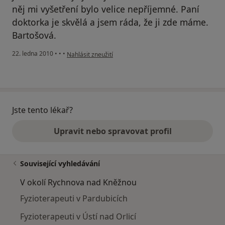
něj mi vyšetření bylo velice nepříjemné. Paní
doktorka je skvělá a jsem ráda, že ji zde máme.
Bartošová.
podle názoru uživatele Pacient
22. ledna 2010
•
•
•
Nahlásit zneužití
Jste tento lékař?
Upravit nebo spravovat profil
Související vyhledávání
V okolí Rychnova nad Kněžnou
Fyzioterapeuti v Pardubicích
Fyzioterapeuti v Ústí nad Orlicí