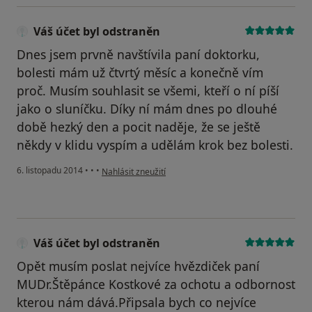
Váš účet byl odstraněn
Dnes jsem prvně navštívila paní doktorku,
bolesti mám už čtvrtý měsíc a konečně vím
proč. Musím souhlasit se všemi, kteří o ní píší
jako o sluníčku. Díky ní mám dnes po dlouhé
době hezký den a pocit naděje, že se ještě
někdy v klidu vyspím a udělám krok bez bolesti.
podle názoru uživatele Váš účet byl odstraněn
6. listopadu 2014
•
•
•
Nahlásit zneužití
Váš účet byl odstraněn
Opět musím poslat nejvíce hvězdiček paní
MUDr.Štěpánce Kostkové za ochotu a odbornost
kterou nám dává.Připsala bych co nejvíce