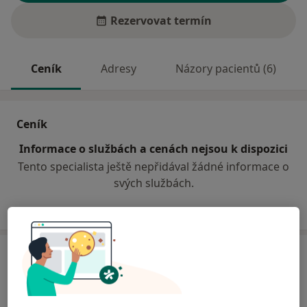
Rezervovat termín
Ceník
Adresy
Názory pacientů (6)
Ceník
Informace o službách a cenách nejsou k dispozici
Tento specialista ještě nepřidával žádné informace o
svých službách.
Adresa
Fyziatrie, léčebná rehabilitace
Jiráskova 1389,
Rychnov nad Kněžnou
51601