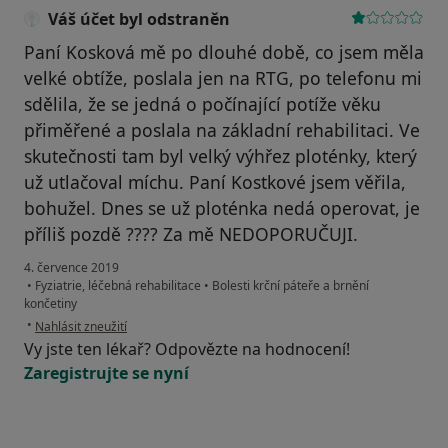
Váš účet byl odstraněn
Paní Kosková mě po dlouhé době, co jsem měla
velké obtíže, poslala jen na RTG, po telefonu mi
sdělila, že se jedná o počínající potíže věku
přiměřené a poslala na základní rehabilitaci. Ve
skutečnosti tam byl velký výhřez ploténky, který
už utlačoval míchu. Paní Kostkové jsem věřila,
bohužel. Dnes se už ploténka nedá operovat, je
příliš pozdě ???? Za mě NEDOPORUČUJI.
4. července 2019
•
Fyziatrie, léčebná rehabilitace
•
Bolesti krční páteře a brnění
končetiny
podle názoru uživatele Váš účet byl odstraněn
•
Nahlásit zneužití
Vy jste ten lékař? Odpovězte na hodnocení!
Zaregistrujte se nyní