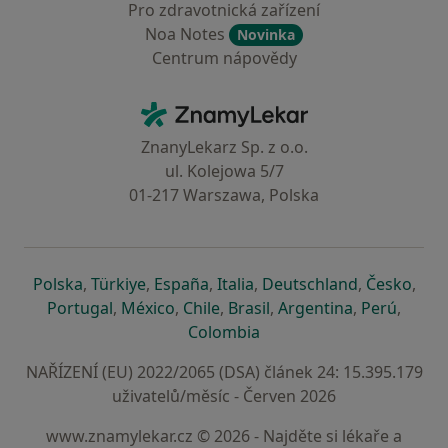
Pro zdravotnická zařízení
Noa Notes
Novinka
Centrum nápovědy
Kontakt
ZnamyLekar - Hlavní stránka
ZnanyLekarz Sp. z o.o.
ul. Kolejowa 5/7
01-217 Warszawa, Polska
se otevře v nové záložce
se otevře v nové záložce
se otevře v nové záložce
se otevře v nové záložce
se otevře v 
se o
Polska
,
Türkiye
,
España
,
Italia
,
Deutschland
,
Česko
,
se otevře v nové záložce
se otevře v nové záložce
se otevře v nové záložce
se otevře v nové záložc
se otevře v 
se ote
Portugal
,
México
,
Chile
,
Brasil
,
Argentina
,
Perú
,
se otevře v nové záložce
Colombia
NAŘÍZENÍ (EU) 2022/2065 (DSA) článek 24: 15.395.179
uživatelů/měsíc - Červen 2026
www.znamylekar.cz © 2026 - Najděte si lékaře a