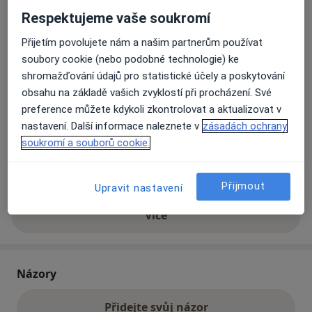
Respektujeme vaše soukromí
Přiblížit mapu
Přijetím povolujete nám a našim partnerům používat
se otevře v nové záložce
soubory cookie (nebo podobné technologie) ke
shromažďování údajů pro statistické účely a poskytování
Dostupnost
Na této adrese online kalendář není aktivní
obsahu na základě vašich zvyklostí při procházení. Své
Co mám v takové situaci udělat?
preference můžete kdykoli zkontrolovat a aktualizovat v
nastavení. Další informace naleznete v
zásadách ochrany
Způsoby platby (soukromé návštěvy)
soukromí a souborů cookie.
Na teto adrese lékař přijímá pacienty na pojišťovnu
Detaily
Přijmout
Upravit nastavení
Více
o adrese
Názory
Přidejte svůj názor