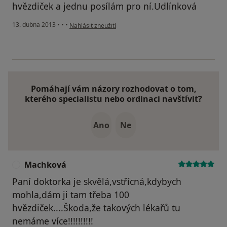
hvězdiček a jednu posílám pro ní.Udlínková
podle názoru uživatele Váš účet byl odstraněn
13. dubna 2013
•
•
•
Nahlásit zneužití
Pomáhají vám názory rozhodovat o tom,
kterého specialistu nebo ordinaci navštívit?
Ano
Ne
Machková
M
Paní doktorka je skvělá,vstřícná,kdybych
mohla,dám ji tam třeba 100
hvězdiček....Škoda,že takových lékařů tu
nemáme více!!!!!!!!!!