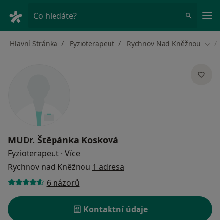
Hla
Co hledáte?
Hlavní Stránka
Fyzioterapeut
Rychnov Nad Kněžnou
Změ
MUDr.
Štěpánka Kosková
o specializacích
Fyzioterapeut
·
Více
Rychnov nad Kněžnou
1 adresa
6 názorů
Kontaktní údaje