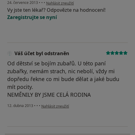
podle názoru uživatele Váš účet byl odstraněn
24. července 2013
•
•
•
Nahlásit zneužití
Vy jste ten lékař? Odpovězte na hodnocení!
Zaregistrujte se nyní
Váš účet byl odstraněn
Od dětství se bojím zubařů. U této paní
zubařky, nemám strach, nic nebolí, vždy mi
dopředu řekne co mi bude dělat a jaké budu
mít pocity.
NEMĚNILY BY JSME CELÁ RODINA
podle názoru uživatele Váš účet byl odstraněn
12. dubna 2013
•
•
•
Nahlásit zneužití