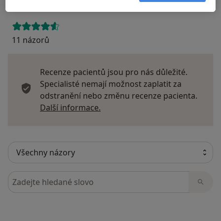
11 názorů
Recenze pacientů jsou pro nás důležité.
Specialisté nemají možnost zaplatit za
odstranění nebo změnu recenze pacienta.
Další informace o názorech
Další informace.
Hledejte v názorech