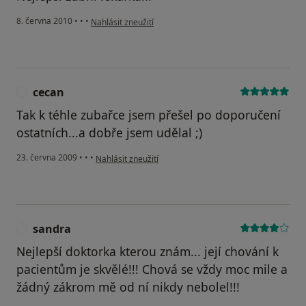
podle názoru uživatele Pacient
8. června 2010
•
•
•
Nahlásit zneužití
cecan
C
Tak k téhle zubařce jsem přešel po doporučení
ostatních...a dobře jsem udělal ;)
podle názoru uživatele cecan
23. června 2009
•
•
•
Nahlásit zneužití
sandra
S
Nejlepší doktorka kterou znám... její chování k
pacientům je skvělé!!! Chová se vždy moc mile a
žádný zákrom mě od ní nikdy nebolel!!!