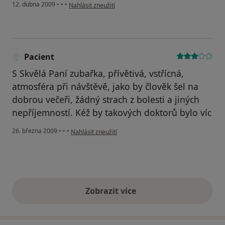
podle názoru uživatele sandra
12. dubna 2009
•
•
•
Nahlásit zneužití
Pacient
S Skvělá Paní zubařka, přívětivá, vstřícná,
atmosféra při návštěvě, jako by člověk šel na
dobrou večeři, žádný strach z bolesti a jiných
nepříjemností. Kéž by takových doktorů bylo víc
podle názoru uživatele Pacient
26. března 2009
•
•
•
Nahlásit zneužití
Zobrazit více
výše uvedené názory