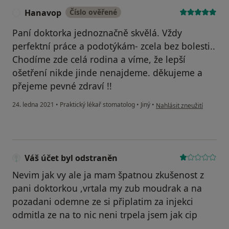
Hanavop
Číslo ověřené
H
Paní doktorka jednoznačně skvělá. Vždy
perfektní práce a podotýkám- zcela bez bolesti..
Chodíme zde celá rodina a víme, že lepší
ošetření nikde jinde nenajdeme. děkujeme a
přejeme pevné zdraví !!
podle názoru uživatele H
24. ledna 2021
•
Praktický lékař stomatolog
•
Jiný
•
Nahlásit zneužití
Váš účet byl odstraněn
Nevim jak vy ale ja mam špatnou zkušenost z
pani doktorkou ,vrtala my zub moudrak a na
pozadani odemne ze si připlatim za injekci
odmitla ze na to nic neni trpela jsem jak cip