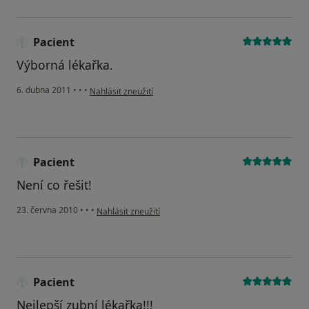
Pacient
Výborná lékařka.
podle názoru uživatele Pacient
6. dubna 2011
•
•
•
Nahlásit zneužití
Pacient
Není co řešit!
podle názoru uživatele Pacient
23. června 2010
•
•
•
Nahlásit zneužití
Pacient
Nejlepší zubní lékařka!!!