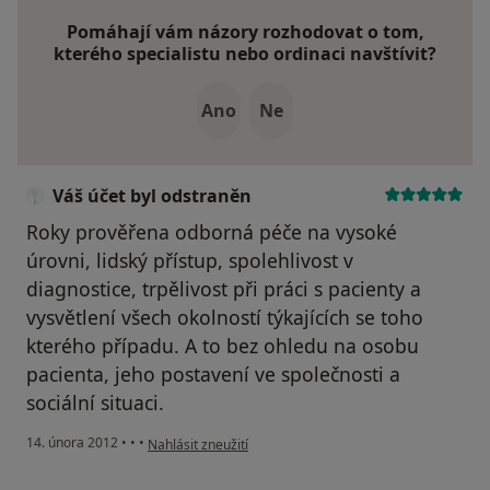
Pomáhají vám názory rozhodovat o tom,
kterého specialistu nebo ordinaci navštívit?
Ano
Ne
Váš účet byl odstraněn
Roky prověřena odborná péče na vysoké
úrovni, lidský přístup, spolehlivost v
diagnostice, trpělivost při práci s pacienty a
vysvětlení všech okolností týkajících se toho
kterého případu. A to bez ohledu na osobu
pacienta, jeho postavení ve společnosti a
sociální situaci.
podle názoru uživatele Váš účet byl odstraněn
14. února 2012
•
•
•
Nahlásit zneužití