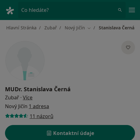
Hla
Co hledáte?
Hlavní Stránka
Zubař
Nový Jičín
Stanislava Černá
Změna města
MUDr.
Stanislava Černá
o specializacích
Zubař
·
Více
Nový Jičín
1 adresa
11 názorů
Kontaktní údaje