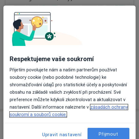
Přiblížit mapu
se otevře v nové záložce
Dostupnost
Na této adrese online kalendář není aktivní
Co mám v takové situaci udělat?
Respektujeme vaše soukromí
Způsoby platby (soukromé návštěvy)
Přijetím povolujete nám a našim partnerům používat
Na teto adrese lékař přijímá pacienty na pojišťovnu
soubory cookie (nebo podobné technologie) ke
Detaily
shromažďování údajů pro statistické účely a poskytování
obsahu na základě vašich zvyklostí při procházení. Své
Více
o adrese
preference můžete kdykoli zkontrolovat a aktualizovat v
nastavení. Další informace naleznete v
zásadách ochrany
soukromí a souborů cookie.
Názory
Přijmout
Upravit nastavení
Přidejte svůj názor