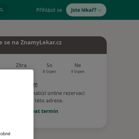
Přihlásit se
Jste lékař?
e se na ZnamyLekar.cz
Zítra
So
Ne
Po
Út
7 Srpen
8 Srpen
9 Srpen
10 Srpen
11 Srp
specialista nenabízí online rezervaci
termínu na této adrese.
Rezervovat termín
dobné