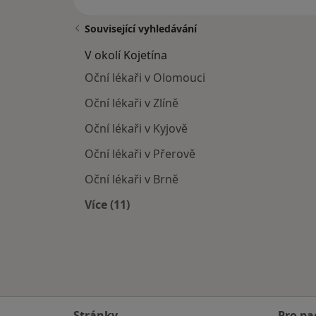
Související vyhledávání
V okolí Kojetína
Oční lékaři v Olomouci
Oční lékaři v Zlíně
Oční lékaři v Kyjově
Oční lékaři v Přerově
Oční lékaři v Brně
Více (11)
Více v kategorii: V okolí Kojetína
Stránky
Pro pa