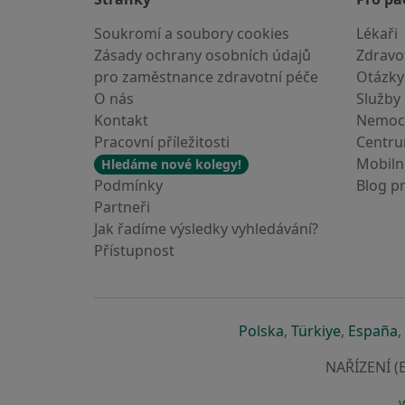
Soukromí a soubory cookies
Lékaři
Zásady ochrany osobních údajů
Zdravot
pro zaměstnance zdravotní péče
Otázky
O nás
Služby
Kontakt
Nemoc
Pracovní příležitosti
Centr
Mobilní
Hledáme nové kolegy!
Podmínky
Blog p
Partneři
Jak řadíme výsledky vyhledávání?
Přístupnost
se otevře v nové 
se otevře
s
Polska
,
Türkiye
,
España
,
NAŘÍZENÍ (E