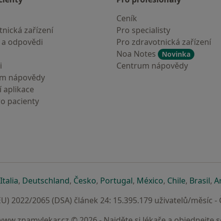
Ceník
nická zařízení
Pro specialisty
 a odpovědi
Pro zdravotnická zařízení
Noa Notes
Novinka
i
Centrum nápovědy
um nápovědy
 aplikace
ro pacienty
záložce
 v nové záložce
e otevře v nové záložce
se otevře v nové záložce
se otevře v nové záložce
se otevře v nové záložce
se otevře v nové záložc
se otevře v nov
se otevře
se 
Italia
,
Deutschland
,
Česko
,
Portugal
,
México
,
Chile
,
Brasil
,
A
U) 2022/2065 (DSA) článek 24: 15.395.179 uživatelů/měsíc -
www.znamylekar.cz © 2026 - Najděte si lékaře a objednejte s