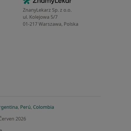
Kontakt
ZnanyLekarz Sp. z o.o.
ul. Kolejowa 5/7
01-217 Warszawa, Polska
e
é záložce
 v nové záložce
otevře v nové záložce
se otevře v nové záložce
se otevře v nové záložce
se otevře v nové záložce
rgentina
,
Perú
,
Colombia
 Červen 2026
e