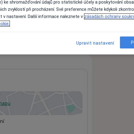
e) ke shromažďování údajů pro statistické účely a poskytování obs
ich zvyklostí při procházení. Své preference můžete kdykoli zkontro
t v nastavení. Další informace naleznete v
zásadách ochrany soukr
ách nejsou k dispozici
okie.
ádné informace o svých službách.
P
Upravit nastavení
 mapu
 otevře v nové záložce
ní