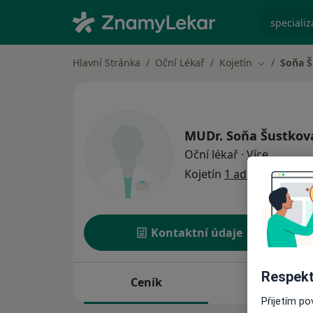
specializ
Hlavní Stránka
Oční Lékař
Kojetín
Soňa 
Změna měs
MUDr.
Soňa Šustkov
o specia
Oční lékař
·
Více
Kojetín
1 adresa
Kontaktní údaje
Respekt
Ceník
Adresy
Přijetím p