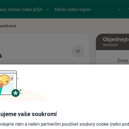
ace, nemoc nebo příjmení
Město nebo region
Šustková
ta
Objednejt
Neaktivní
á
Dnes
lizacích
6 Srpen
Tento 
Rezervovat termín
ujeme vaše soukromí
Názory pacientů
ovolujete nám a našim partnerům používat soubory cookie (nebo po