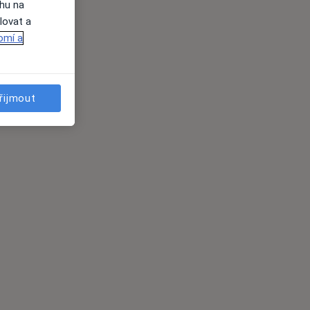
ahu na
lovat a
omí a
řijmout