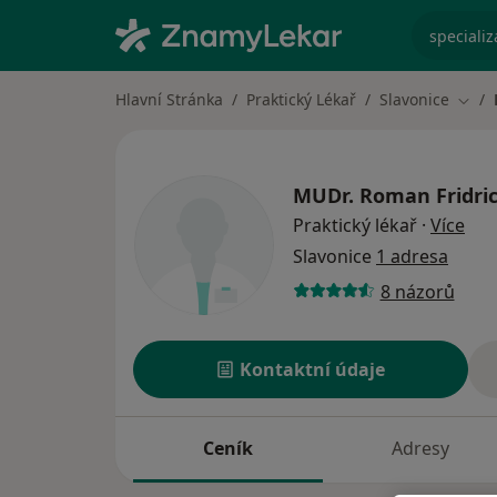
specializ
Hlavní Stránka
Praktický Lékař
Slavonice
Změn
MUDr.
Roman Fridri
o sp
Praktický lékař
·
Více
Slavonice
1 adresa
8 názorů
Kontaktní údaje
Ceník
Adresy