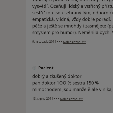
vysvětlí. Oceňuji lidský a vstřícný přís
sestřičkou jsou sehraný tým, odborníci
empatická, vlídná, vždy dobře poradí.
péče a ještě se mnohdy i zasmějete (p
smyslem pro humor). Neměnila bych. 
podle názoru uživatele Pacient
9. listopadu 2011
•
•
•
Nahlásit zneužití
Pacient
dobrý a zkušený doktor
pan doktor 1OO % sestra 150 %
mimochodem jsou manželě ale vinikajíc
podle názoru uživatele Pacient
13. srpna 2011
•
•
•
Nahlásit zneužití