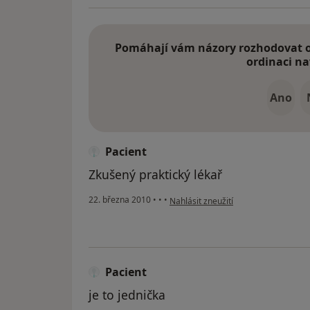
Pomáhají vám názory rozhodovat o 
ordinaci na
Ano
Pacient
Zkušený praktický lékař
podle názoru uživatele Pacient
22. března 2010
•
•
•
Nahlásit zneužití
Pacient
je to jednička