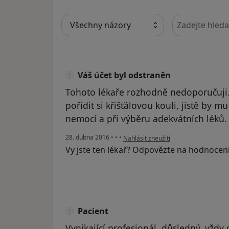
Hledejte v ná
Váš účet byl odstraněn
Tohoto lékaře rozhodně nedoporučuji.
pořídit si křišťálovou kouli, jistě by 
nemocí a při výběru adekvátních léků.
podle názoru uživatele Váš účet byl 
28. dubna 2016
•
•
•
Nahlásit zneužití
Vy jste ten lékař? Odpovězte na hodnocen
Pacient
Vynikající profesionál, důsledný, vždy