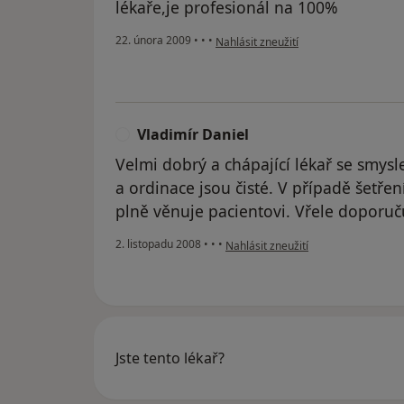
lékaře,je profesionál na 100%
podle názoru uživatele bendová
22. února 2009
•
•
•
Nahlásit zneužití
Vladimír Daniel
V
Velmi dobrý a chápající lékař se smy
a ordinace jsou čisté. V případě šetřen
plně věnuje pacientovi. Vřele doporuču
podle názoru uživatele Vladimír Dan
2. listopadu 2008
•
•
•
Nahlásit zneužití
Jste tento lékař?