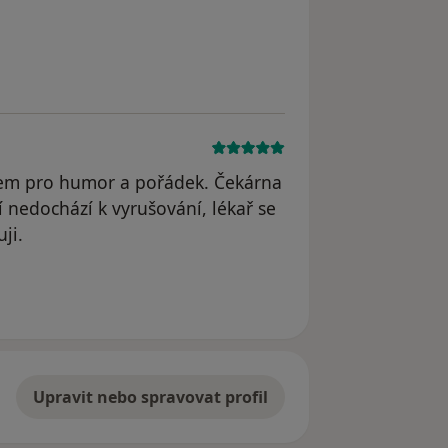
slem pro humor a pořádek. Čekárna
í nedochází k vyrušování, lékař se
ji.
iel
Upravit nebo spravovat profil