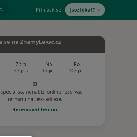
Přihlásit se
Jste lékař?
e se na ZnamyLekar.cz
Zítra
Ne
Po
Út
St
8 Srpen
9 Srpen
10 Srpen
11 Srpen
12 Srp
specialista nenabízí online rezervaci
termínu na této adrese.
Rezervovat termín