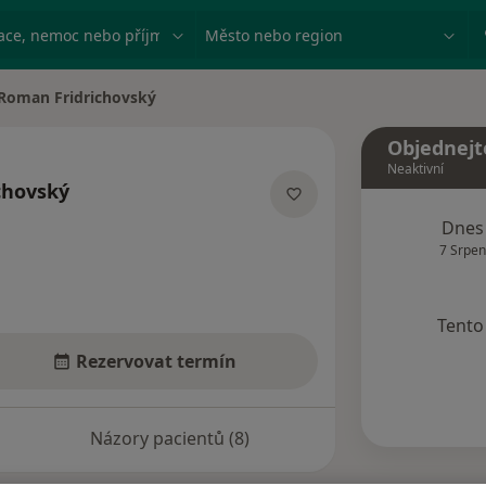
ace, nemoc nebo příjmení
Město nebo region
Roman Fridrichovský
a města
Objednejt
Neaktivní
chovský
ecializacích
Dnes
7 Srpen
Tento 
Rezervovat termín
Názory pacientů (8)