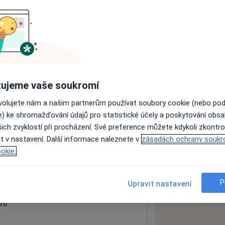
ách nejsou k dispozici
ádné informace o svých službách.
ujeme vaše soukromí
ovolujete nám a našim partnerům používat soubory cookie (nebo po
e) ke shromažďování údajů pro statistické účely a poskytování obs
ich zvyklostí při procházení. Své preference můžete kdykoli zkontro
t v nastavení. Další informace naleznete v
zásadách ochrany soukr
okie.
 mapu
 otevře v nové záložce
P
Upravit nastavení
ní