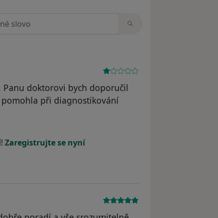
zorech
 Panu doktorovi bych doporučil
mu pomohla při diagnostikování
odstraněn
í!
Zaregistrujte se nyní
 dobře poradí a vše srozumitelně