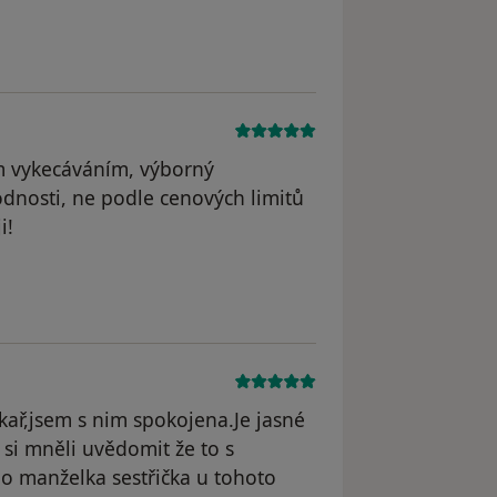
ým vykecáváním, výborný
odnosti, ne podle cenových limitů
i!
kař,jsem s nim spokojena.Je jasné
 si mněli uvědomit že to s
ho manželka sestřička u tohoto