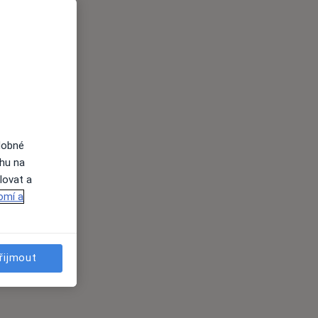
dobné
ahu na
lovat a
omí a
řijmout