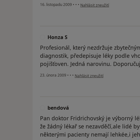
podle názoru uživatele Pacient
16. listopadu 2009
•
•
•
Nahlásit zneužití
Honza S
H
Profesionál, který nezdržuje zbytečn
diagnostik, předepisuje léky podle vh
pojišťoven. Jedná narovinu. Doporučuj
podle názoru uživatele Honza S
23. února 2009
•
•
•
Nahlásit zneužití
bendová
B
Pan doktor Fridrichovský je výborný lé
že žádný lékař se nezavděčí,ale lidé by
některými pacienty nemají lehkée,i je