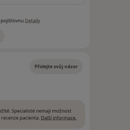
 pojišťovnu
Detaily
adrese
Přidejte svůj názor
žité. Specialisté nemají možnost
Další informace o názor
 recenze pacienta.
Další informace.