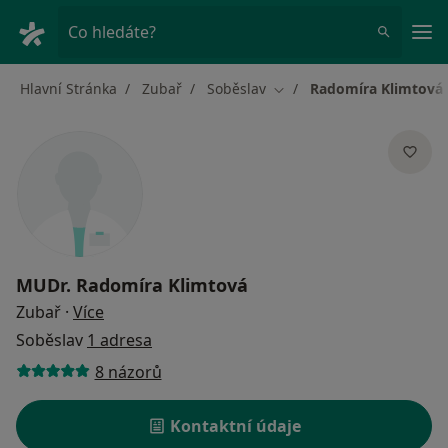
Hla
Co hledáte?
Hlavní Stránka
Zubař
Soběslav
Radomíra Klimtová
Změna města
MUDr.
Radomíra Klimtová
o specializacích
Zubař
·
Více
Soběslav
1 adresa
8 názorů
Kontaktní údaje