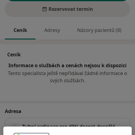
Rezervovat termín
Ceník
Adresy
Názory pacientů (8)
Ceník
Informace o službách a cenách nejsou k dispozici
Tento specialista ještě nepřidával žádné informace o
svých službách.
Adresa
Zubní ordinace pro děti,dorost,dospělé
Lustigova 403/III,
Soběslav
39201