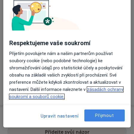
Přiblížit mapu
se otevře v nové záložce
Dostupnost
Na této adrese online kalendář není aktivní
Respektujeme vaše soukromí
Co mám v takové situaci udělat?
Přijetím povolujete nám a našim partnerům používat
Způsoby platby (soukromé návštěvy)
soubory cookie (nebo podobné technologie) ke
shromažďování údajů pro statistické účely a poskytování
Na teto adrese lékař přijímá pacienty na pojišťovnu
obsahu na základě vašich zvyklostí při procházení. Své
Detaily
preference můžete kdykoli zkontrolovat a aktualizovat v
nastavení. Další informace naleznete v
zásadách ochrany
Více
o adrese
soukromí a souborů cookie.
Přijmout
Upravit nastavení
Názory
Přidejte svůj názor