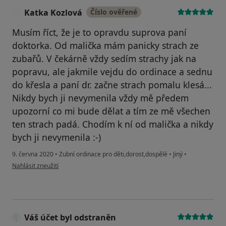
Katka Kozlová
Číslo ověřené
K
Musím říct, že je to opravdu suprova paní
doktorka. Od malička mám panicky strach ze
zubařů. V čekárně vždy sedím strachy jak na
popravu, ale jakmile vejdu do ordinace a sednu
do křesla a paní dr. začne strach pomalu klesá...
Nikdy bych ji nevymenila vždy mě předem
upozorní co mi bude dělat a tím ze mě všechen
ten strach padá. Chodím k ní od malička a nikdy
bych ji nevymenila :-)
9. června 2020
•
Zubní ordinace pro děti,dorost,dospělé
•
Jiný
•
podle názoru uživatele Katka Kozlová
Nahlásit zneužití
Váš účet byl odstraněn