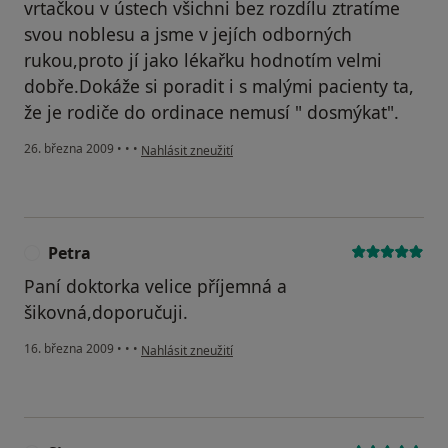
vrtačkou v ústech všichni bez rozdílu ztratíme
svou noblesu a jsme v jejích odborných
rukou,proto jí jako lékařku hodnotím velmi
dobře.Dokáže si poradit i s malými pacienty ta,
že je rodiče do ordinace nemusí " dosmýkat".
podle názoru uživatele Ing. Marie Židová
26. března 2009
•
•
•
Nahlásit zneužití
Petra
P
Paní doktorka velice příjemná a
šikovná,doporučuji.
podle názoru uživatele Petra
16. března 2009
•
•
•
Nahlásit zneužití