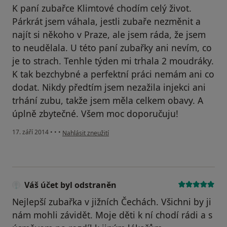
K paní zubařce Klimtové chodím celý život.
Párkrát jsem váhala, jestli zubaře nezměnit a
najít si někoho v Praze, ale jsem ráda, že jsem
to neudělala. U této paní zubařky ani nevím, co
je to strach. Tenhle týden mi trhala 2 moudráky.
K tak bezchybné a perfektní práci nemám ani co
dodat. Nikdy předtím jsem nezažila injekci ani
trhání zubu, takže jsem měla celkem obavy. A
úplně zbytečné. Všem moc doporučuju!
podle názoru uživatele Váš účet byl odstraněn
17. září 2014
•
•
•
Nahlásit zneužití
Váš účet byl odstraněn
Nejlepší zubařka v jižních Čechách. Všichni by ji
nám mohli závidět. Moje děti k ní chodí rádi a s