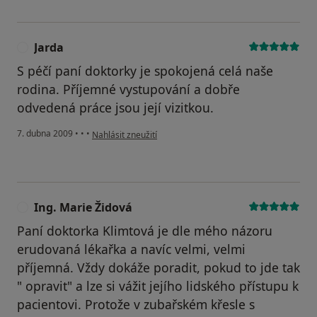
Jarda
J
S péčí paní doktorky je spokojená celá naše
rodina. Příjemné vystupování a dobře
odvedená práce jsou její vizitkou.
podle názoru uživatele Jarda
7. dubna 2009
•
•
•
Nahlásit zneužití
Ing. Marie Židová
I
Paní doktorka Klimtová je dle mého názoru
erudovaná lékařka a navíc velmi, velmi
příjemná. Vždy dokáže poradit, pokud to jde tak
" opravit" a lze si vážit jejího lidského přístupu k
pacientovi. Protože v zubařském křesle s