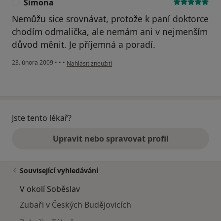
Simona
S
Nemůžu sice srovnávat, protože k paní doktorce
chodím odmalička, ale nemám ani v nejmenším
důvod měnit. Je příjemná a poradí.
podle názoru uživatele Simona
23. února 2009
•
•
•
Nahlásit zneužití
Jste tento lékař?
Upravit nebo spravovat profil
Související vyhledávání
V okolí Soběslav
Zubaři v Českých Budějovicích