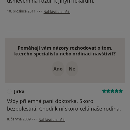
úsměvem na rozdíl k jiným lékařům.
podle názoru uživatele Váš účet byl odstraněn
10. prosince 2011
•
•
•
Nahlásit zneužití
Pomáhají vám názory rozhodovat o tom,
kterého specialistu nebo ordinaci navštívit?
Ano
Ne
Jirka
J
Vždy příjemná paní doktorka. Skoro
bezbolestná. Chodí k ní skoro celá naše rodina.
podle názoru uživatele Jirka
8. června 2009
•
•
•
Nahlásit zneužití