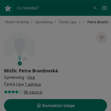
Hla
Co hledáte?
Hlavní Stránka
Gynekolog
Česká Lípa
Petra Branžo
Změna města
MUDr.
Petra Branžovská
o specializacích
Gynekolog
·
Více
Česká Lípa
1 adresa
96 názorů
Kontaktní údaje