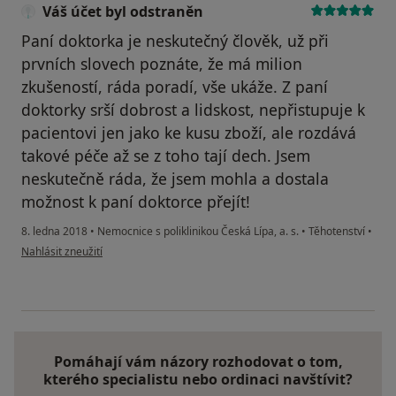
Váš účet byl odstraněn
Paní doktorka je neskutečný člověk, už při
prvních slovech poznáte, že má milion
zkušeností, ráda poradí, vše ukáže. Z paní
doktorky srší dobrost a lidskost, nepřistupuje k
pacientovi jen jako ke kusu zboží, ale rozdává
takové péče až se z toho tají dech. Jsem
neskutečně ráda, že jsem mohla a dostala
možnost k paní doktorce přejít!
8. ledna 2018
•
Nemocnice s poliklinikou Česká Lípa, a. s.
•
Těhotenství
•
podle názoru uživatele Váš účet byl odstraněn
Nahlásit zneužití
Pomáhají vám názory rozhodovat o tom,
kterého specialistu nebo ordinaci navštívit?