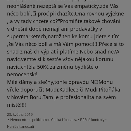
neohlášeně,nezeptá se Vás empaticky,zda Vás
něco bolí ,či proč přichazíte.Ona rovnou vyjekne
,,a vy tady chcete co?"Promiňte,takové chování
v dnešní době nemají ani prodavačky v
supermarketech,natož ten,ke komu jdete s tím
,že Vás něco bolí a má Vám pomoci!!!!Přece si to
snad z našich výplat i platíme!Nebo snad ne?A
navic,vemte si k sestře vždy nějakou korunu
navíc,chtěla 50Kč za změnu bydliště o
nemocenské.
Milé dámy a slečny,tohle opravdu NE!Mohu
vřele doporučit Mudr.Kadlece,či Mudr.Pitoňáka
v Novém Boru.Tam je profesionalita na svém
místě!!!!
23. května 2019
•
Nemocnice s poliklinikou Česká Lípa, a. s.
•
Běžné kontroly
•
podle názoru uživatele Váš účet byl odstraněn
Nahlásit zneužití