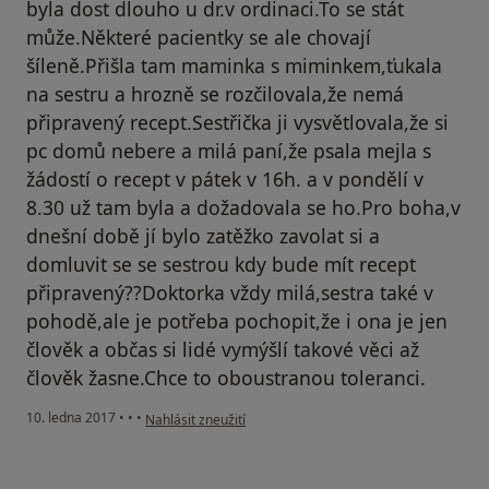
byla dost dlouho u dr.v ordinaci.To se stát
může.Některé pacientky se ale chovají
šíleně.Přišla tam maminka s miminkem,ťukala
na sestru a hrozně se rozčilovala,že nemá
připravený recept.Sestřička ji vysvětlovala,že si
pc domů nebere a milá paní,že psala mejla s
žádostí o recept v pátek v 16h. a v pondělí v
8.30 už tam byla a dožadovala se ho.Pro boha,v
dnešní době jí bylo zatěžko zavolat si a
domluvit se se sestrou kdy bude mít recept
připravený??Doktorka vždy milá,sestra také v
pohodě,ale je potřeba pochopit,že i ona je jen
člověk a občas si lidé vymýšlí takové věci až
člověk žasne.Chce to oboustranou toleranci.
podle názoru uživatele Váš účet byl odstraněn
10. ledna 2017
•
•
•
Nahlásit zneužití