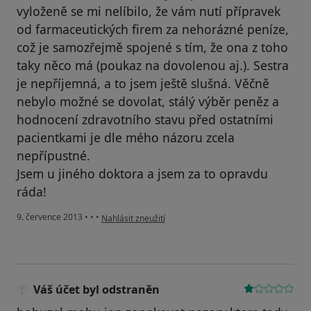
vyloženě se mi nelíbilo, že vám nutí přípravek
od farmaceutických firem za nehorázné peníze,
což je samozřejmě spojené s tím, že ona z toho
taky něco má (poukaz na dovolenou aj.). Sestra
je nepříjemná, a to jsem ještě slušná. Věčně
nebylo možné se dovolat, stálý výběr peněz a
hodnocení zdravotního stavu před ostatními
pacientkami je dle mého názoru zcela
nepřípustné.
Jsem u jiného doktora a jsem za to opravdu
ráda!
podle názoru uživatele Váš účet byl odstraněn
9. července 2013
•
•
•
Nahlásit zneužití
Váš účet byl odstraněn