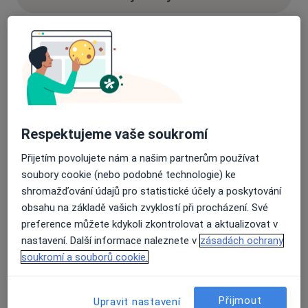
96 názorů
Recenze pacientů jsou pro nás důležité.
Specialisté nemají možnost zaplatit za
Respektujeme vaše soukromí
odstranění nebo změnu recenze pacienta.
Další informace o názorech
Další informace.
Přijetím povolujete nám a našim partnerům používat
soubory cookie (nebo podobné technologie) ke
shromažďování údajů pro statistické účely a poskytování
obsahu na základě vašich zvyklostí při procházení. Své
preference můžete kdykoli zkontrolovat a aktualizovat v
nastavení. Další informace naleznete v
zásadách ochrany
Hledejte v názorech
soukromí a souborů cookie.
Přijmout
Upravit nastavení