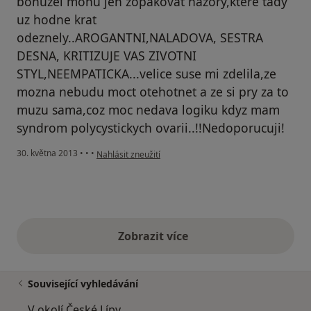
bohuzel mohu jen zopakovat nazory,ktere tady
uz hodne krat
odeznely..AROGANTNI,NALADOVA, SESTRA
DESNA, KRITIZUJE VAS ZIVOTNI
STYL,NEEMPATICKA...velice suse mi zdelila,ze
mozna nebudu moct otehotnet a ze si pry za to
muzu sama,coz moc nedava logiku kdyz mam
syndrom polycystickych ovarii..!!Nedoporucuji!
podle názoru uživatele Váš účet byl odstraněn
30. května 2013
•
•
•
Nahlásit zneužití
Zobrazit více
výše uvedené názory
Související vyhledávání
V okolí České Lípy