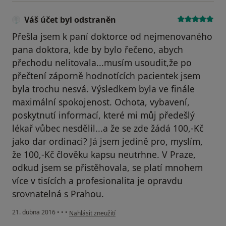
Váš účet byl odstraněn
Přešla jsem k paní doktorce od nejmenovaného
pana doktora, kde by bylo řečeno, abych
přechodu nelitovala...musím usoudit,že po
přečtení záporně hodnotících pacientek jsem
byla trochu nesvá. Výsledkem byla ve finále
maximální spokojenost. Ochota, vybavení,
poskytnutí informací, které mi můj předešlý
lékař vůbec nesdělil...a že se zde žádá 100,-Kč
jako dar ordinaci? Já jsem jedině pro, myslím,
že 100,-Kč člověku kapsu neutrhne. V Praze,
odkud jsem se přistěhovala, se platí mnohem
více v tisících a profesionalita je opravdu
srovnatelná s Prahou.
podle názoru uživatele Váš účet byl odstraněn
21. dubna 2016
•
•
•
Nahlásit zneužití