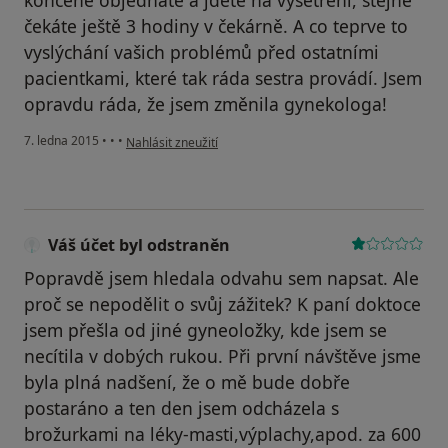
končeně objednáte a jdete na vyšetření, stejně
čekáte ještě 3 hodiny v čekárně. A co teprve to
vyslýchání vašich problémů před ostatními
pacientkami, které tak ráda sestra provádí. Jsem
opravdu ráda, že jsem změnila gynekologa!
podle názoru uživatele Váš účet byl odstraněn
7. ledna 2015
•
•
•
Nahlásit zneužití
Váš účet byl odstraněn
Popravdě jsem hledala odvahu sem napsat. Ale
proč se nepodělit o svůj zážitek? K paní doktoce
jsem přešla od jiné gyneoložky, kde jsem se
necítila v dobých rukou. Při první návštěve jsme
byla plná nadšení, že o mě bude dobře
postaráno a ten den jsem odcházela s
brožurkami na léky-masti,výplachy,apod. za 600