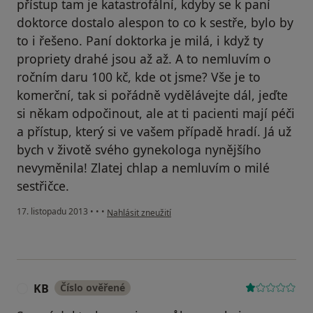
přístup tam je katastrofální, kdyby se k paní
doktorce dostalo alespon to co k sestře, bylo by
to i řešeno. Paní doktorka je milá, i když ty
propriety drahé jsou až až. A to nemluvím o
ročním daru 100 kč, kde ot jsme? Vše je to
komerční, tak si pořádně vydělávejte dál, jeďte
si někam odpočinout, ale at ti pacienti mají péči
a přístup, který si ve vašem případě hradí. Já už
bych v životě svého gynekologa nynějšího
nevyměnila! Zlatej chlap a nemluvím o milé
sestřičce.
podle názoru uživatele Váš účet byl odstraněn
17. listopadu 2013
•
•
•
Nahlásit zneužití
KB
Číslo ověřené
K