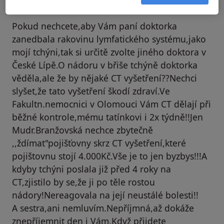
Váš účet byl odstraněn
Pokud nechcete,aby Vám paní doktorka
zanedbala rakovinu lymfatického systému,jako
mojí tchýni,tak si určitě zvolte jiného doktora v
České Lípě.O nádoru v břiše tchýně doktorka
věděla,ale že by nějaké CT vyšetření??Nechci
slyšet,že tato vyšetření škodí zdraví.Ve
Fakultn.nemocnici v Olomouci Vám CT dělají při
běžné kontrole,mému tatínkovi i 2x týdně!!Jen
Mudr.Branžovská nechce zbytečně
,,ždímat"pojišťovny skrz CT vyšetření,které
pojištovnu stojí 4.000Kč.Vše je to jen byzbys!!!A
kdyby tchýni poslala již před 4 roky na
CT,zjistilo by se,že ji po těle rostou
nádory!Nereagovala na její neustálé bolesti!!
A sestra,ani nemluvím.Nepříjmná,až dokáže
znepříjemnit den i Vám.Když přijdete