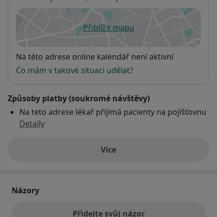
Přiblížit mapu
se otevře v nové záložce
Dostupnost
Na této adrese online kalendář není aktivní
Co mám v takové situaci udělat?
Způsoby platby (soukromé návštěvy)
Na teto adrese lékař přijímá pacienty na pojišťovnu
Detaily
Více
o adrese
Názory
Přidejte svůj názor