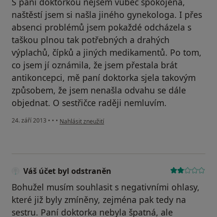
S paní doktorkou nejsem vůbec spokojena,
naštěstí jsem si našla jiného gynekologa. I přes
absenci problémů jsem pokaždé odcházela s
taškou plnou tak potřebných a drahých
výplachů, čípků a jiných medikamentů. Po tom,
co jsem jí oznámila, že jsem přestala brát
antikoncepci, mě paní doktorka sjela takovým
způsobem, že jsem nenašla odvahu se dále
objednat. O sestřičce raději nemluvím.
podle názoru uživatele KB
24. září 2013
•
•
•
Nahlásit zneužití
Váš účet byl odstraněn
Bohužel musím souhlasit s negativními ohlasy,
které již byly zmíněny, zejména pak tedy na
sestru. Paní doktorka nebyla špatná, ale