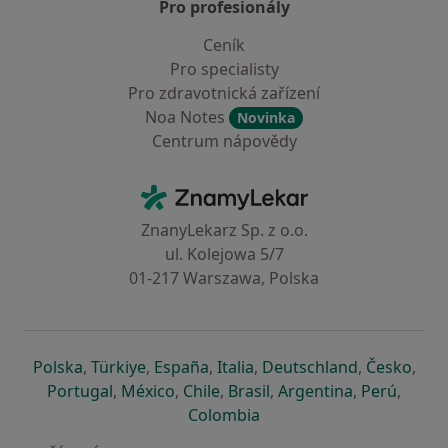
Pro profesionály
Ceník
Pro specialisty
Pro zdravotnická zařízení
Noa Notes
Novinka
Centrum nápovědy
Kontakt
ZnamyLekar - Hlavní stránka
ZnanyLekarz Sp. z o.o.
ul. Kolejowa 5/7
01-217 Warszawa, Polska
se otevře v nové záložce
se otevře v nové záložce
se otevře v nové záložce
se otevře v nové záložce
se otevře v 
se o
Polska
,
Türkiye
,
España
,
Italia
,
Deutschland
,
Česko
,
se otevře v nové záložce
se otevře v nové záložce
se otevře v nové záložce
se otevře v nové záložc
se otevře v 
se ote
Portugal
,
México
,
Chile
,
Brasil
,
Argentina
,
Perú
,
se otevře v nové záložce
Colombia