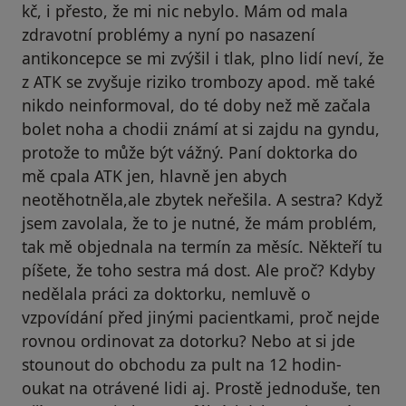
kč, i přesto, že mi nic nebylo. Mám od mala
zdravotní problémy a nyní po nasazení
antikoncepce se mi zvýšil i tlak, plno lidí neví, že
z ATK se zvyšuje riziko trombozy apod. mě také
nikdo neinformoval, do té doby než mě začala
bolet noha a chodii známí at si zajdu na gyndu,
protože to může být vážný. Paní doktorka do
mě cpala ATK jen, hlavně jen abych
neotěhotněla,ale zbytek neřešila. A sestra? Když
jsem zavolala, že to je nutné, že mám problém,
tak mě objednala na termín za měsíc. Někteří tu
píšete, že toho sestra má dost. Ale proč? Kdyby
nedělala práci za doktorku, nemluvě o
vzpovídání před jinými pacientkami, proč nejde
rovnou ordinovat za dotorku? Nebo at si jde
stounout do obchodu za pult na 12 hodin-
oukat na otrávené lidi aj. Prostě jednoduše, ten