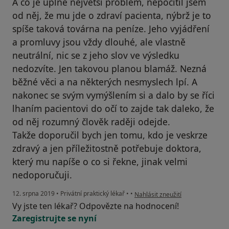
A co je úplně největší problém, nepocítil jsem
od něj, že mu jde o zdraví pacienta, nýbrž je to
spíše taková továrna na peníze. Jeho vyjádření
a promluvy jsou vždy dlouhé, ale vlastně
neutrální, nic se z jeho slov ve výsledku
nedozvíte. Jen takovou planou blamáž. Nezná
běžné věci a na některých nesmyslech lpí. A
nakonec se svým vymýšlením si a dalo by se říci
lhaním pacientovi do očí to zajde tak daleko, že
od něj rozumný člověk raději odejde.
Takže doporučil bych jen tomu, kdo je veskrze
zdravý a jen příležitostně potřebuje doktora,
který mu napíše o co si řekne, jinak velmi
nedoporučuji.
podle názoru uživatele Váš účet 
12. srpna 2019
•
Privátní praktický lékař
•
•
Nahlásit zneužití
Vy jste ten lékař? Odpovězte na hodnocení!
Zaregistrujte se nyní