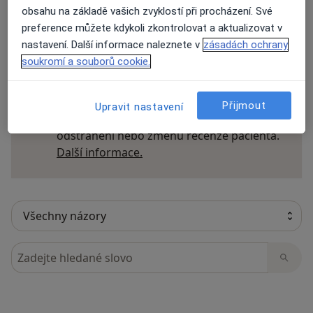
obsahu na základě vašich zvyklostí při procházení. Své
preference můžete kdykoli zkontrolovat a aktualizovat v
nastavení. Další informace naleznete v
zásadách ochrany
27 názorů
soukromí a souborů cookie.
Recenze pacientů jsou pro nás důležité.
Přijmout
Upravit nastavení
Specialisté nemají možnost zaplatit za
odstranění nebo změnu recenze pacienta.
Další informace o názorech
Další informace.
Hledejte v názorech