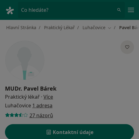
Hla
Co hledáte?
Hlavní Stránka
Praktický Lékař
Luhačovice
Pavel Bá
Změna města
MUDr.
Pavel Bárek
o specializacích
Praktický lékař
·
Více
Luhačovice
1 adresa
27 názorů
Kontaktní údaje