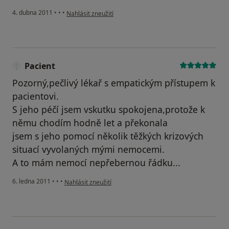
podle názoru uživatele Pacient
4. dubna 2011
•
•
•
Nahlásit zneužití
Pacient
Pozorný,pečlivý lékař s empatickým přístupem k
pacientovi.
S jeho péčí jsem vskutku spokojena,protože k
němu chodím hodně let a překonala
jsem s jeho pomocí několik těžkých krizových
situací vyvolaných mými nemocemi.
A to mám nemocí nepřebernou řádku...
podle názoru uživatele Pacient
6. ledna 2011
•
•
•
Nahlásit zneužití