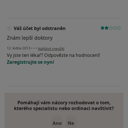
Váš účet byl odstraněn
Znám lepší doktory
podle názoru uživatele Váš účet byl odstraněn
12. ledna 2013
•
•
•
Nahlásit zneužití
Vy jste ten lékař? Odpovězte na hodnocení!
Zaregistrujte se nyní
Pomáhají vám názory rozhodovat o tom,
kterého specialistu nebo ordinaci navštívit?
Ano
Ne