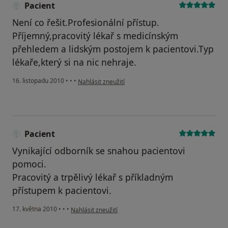
Pacient
Není co řešit.Profesionální přístup.
Příjemný,pracovitý lékař s medicínským
přehledem a lidským postojem k pacientovi.Typ
lékaře,který si na nic nehraje.
podle názoru uživatele Pacient
16. listopadu 2010
•
•
•
Nahlásit zneužití
Pacient
Vynikající odborník se snahou pacientovi
pomoci.
Pracovitý a trpělivý lékař s příkladným
přístupem k pacientovi.
podle názoru uživatele Pacient
17. května 2010
•
•
•
Nahlásit zneužití