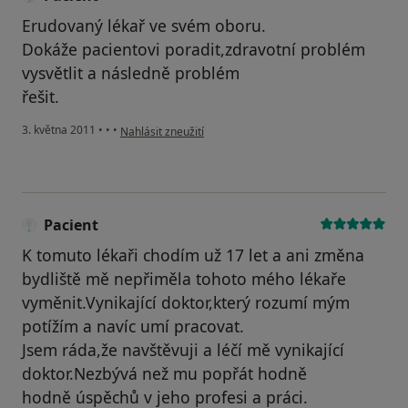
Erudovaný lékař ve svém oboru.
Dokáže pacientovi poradit,zdravotní problém
vysvětlit a následně problém
řešit.
podle názoru uživatele Pacient
3. května 2011
•
•
•
Nahlásit zneužití
Pacient
K tomuto lékaři chodím už 17 let a ani změna
bydliště mě nepřiměla tohoto mého lékaře
vyměnit.Vynikající doktor,který rozumí mým
potížím a navíc umí pracovat.
Jsem ráda,že navštěvuji a léčí mě vynikající
doktor.Nezbývá než mu popřát hodně
hodně úspěchů v jeho profesi a práci.