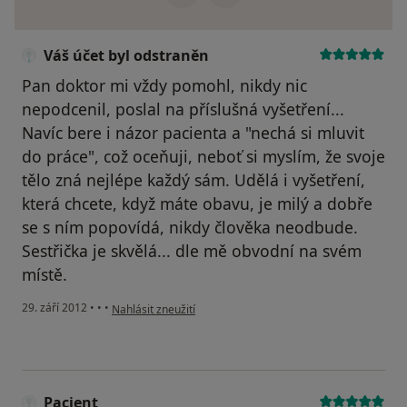
Váš účet byl odstraněn
Pan doktor mi vždy pomohl, nikdy nic
nepodcenil, poslal na příslušná vyšetření...
Navíc bere i názor pacienta a "nechá si mluvit
do práce", což oceňuji, neboť si myslím, že svoje
tělo zná nejlépe každý sám. Udělá i vyšetření,
která chcete, když máte obavu, je milý a dobře
se s ním popovídá, nikdy člověka neodbude.
Sestřička je skvělá... dle mě obvodní na svém
místě.
podle názoru uživatele Váš účet byl odstraněn
29. září 2012
•
•
•
Nahlásit zneužití
Pacient