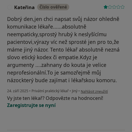
Kateřina
Číslo ověřené
K
Dobrý den,jen chci napsat svůj názor ohledně
komunikace lékaře......absolutně
neempaticky,sprostý hrubý k neslyšícímu
pacientovi,výrazy víc než sprosté jen pro to,že
máme jiný názor. Tento lékař absolutně nezná
slovo etický kodex či empatie.Kdyz je
argumenty ....zahnany do kouta je velice
neprofesionální.To je samozřejmě můj
názor,který bude zajímat i lékařskou komoru.
podle názoru uživatele Kateřin
24. září 2025
•
Privátní praktický lékař
•
Jiný
•
Nahlásit zneužití
Vy jste ten lékař? Odpovězte na hodnocení!
Zaregistrujte se nyní