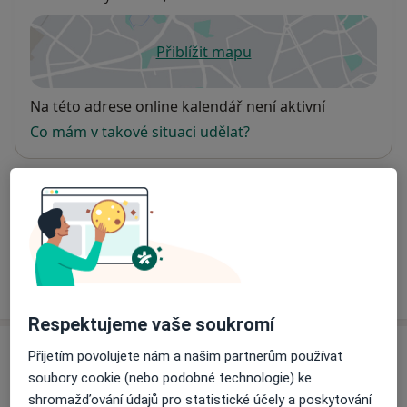
Přiblížit mapu
se otevře v nové záložce
Dostupnost
Na této adrese online kalendář není aktivní
Co mám v takové situaci udělat?
Způsoby platby (soukromé návštěvy)
Na teto adrese lékař přijímá pacienty na pojišťovnu
Detaily
Více
o adrese
Respektujeme vaše soukromí
Názory
Přijetím povolujete nám a našim partnerům používat
soubory cookie (nebo podobné technologie) ke
Přidejte svůj názor
shromažďování údajů pro statistické účely a poskytování