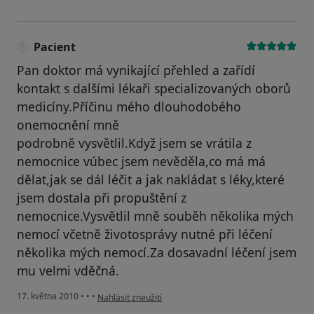
Pacient
Pan doktor má vynikající přehled a zařídí
kontakt s dalšími lékaři specializovaných oborů
medicíny.Příčinu mého dlouhodobého
onemocnění mně
podrobně vysvětlil.Když jsem se vrátila z
nemocnice vúbec jsem nevěděla,co má má
dělat,jak se dál léčit a jak nakládat s léky,které
jsem dostala při propuštění z
nemocnice.Vysvětlil mně souběh několika mých
nemocí včetně životosprávy nutné při léčení
několika mých nemocí.Za dosavadní léčení jsem
mu velmi vděčná.
podle názoru uživatele Pacient
17. května 2010
•
•
•
Nahlásit zneužití