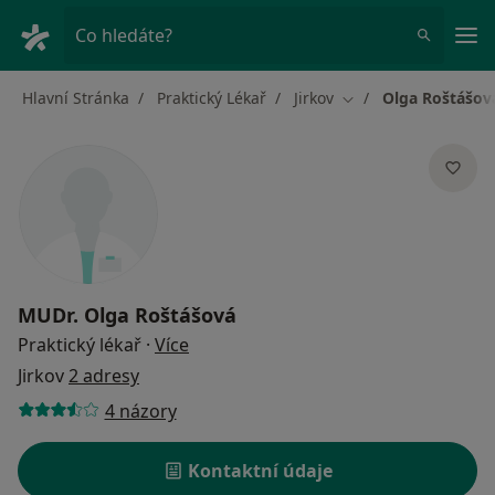
Hla
Co hledáte?
Hlavní Stránka
Praktický Lékař
Jirkov
Olga Roštášov
Změna města
MUDr.
Olga Roštášová
o specializacích
Praktický lékař
·
Více
Jirkov
2 adresy
4 názory
Kontaktní údaje