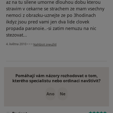
az na tu silene umorne dlouhou dobu kterou
stravim v cekarne se strachem ze mam vsechny
nemoci z obrazku-uznejte ze po 3hodinach
ikdyz jsou pred vami jen dva lide clovek
propada paranoie..-si zatim nemuzu na nic
stezovat...
podle názoru uživatele Váš účet byl odstraněn
4. května 2010
•
•
•
Nahlásit zneužití
Pomáhají vám názory rozhodovat o tom,
kterého specialistu nebo ordinaci navštívit?
Ano
Ne