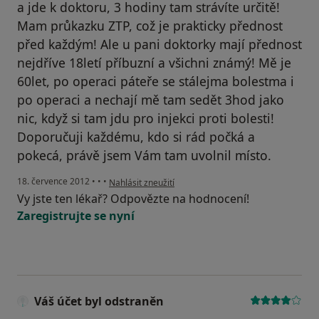
a jde k doktoru, 3 hodiny tam strávíte určitě!
Mam průkazku ZTP, což je prakticky přednost
před každým! Ale u pani doktorky mají přednost
nejdříve 18letí příbuzní a všichni známý! Mě je
60let, po operaci páteře se stálejma bolestma i
po operaci a nechají mě tam sedět 3hod jako
nic, když si tam jdu pro injekci proti bolesti!
Doporučuji každému, kdo si rád počká a
pokecá, právě jsem Vám tam uvolnil místo.
podle názoru uživatele Váš účet byl odstraněn
18. července 2012
•
•
•
Nahlásit zneužití
Vy jste ten lékař? Odpovězte na hodnocení!
Zaregistrujte se nyní
Váš účet byl odstraněn