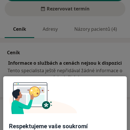
Rezervovat termín
Ceník
Adresy
Názory pacientů (4)
Ceník
Informace o službách a cenách nejsou k dispozici
Tento specialista ještě nepřidával žádné informace o
svých službách.
Adresy (2)
Adresa 1
Adresa 2
Respektujeme vaše soukromí