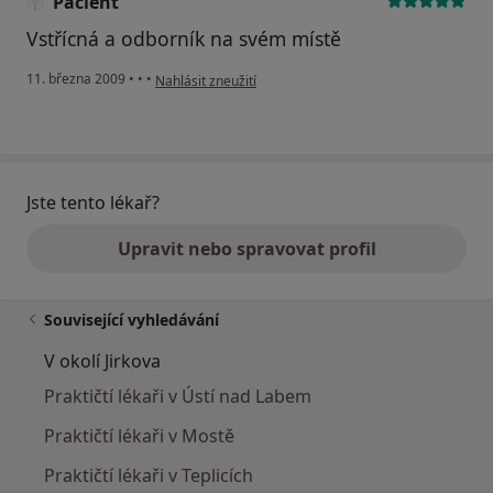
Pacient
Vstřícná a odborník na svém místě
podle názoru uživatele Pacient
11. března 2009
•
•
•
Nahlásit zneužití
Jste tento lékař?
Upravit nebo spravovat profil
Související vyhledávání
V okolí Jirkova
Praktičtí lékaři v Ústí nad Labem
Praktičtí lékaři v Mostě
Praktičtí lékaři v Teplicích