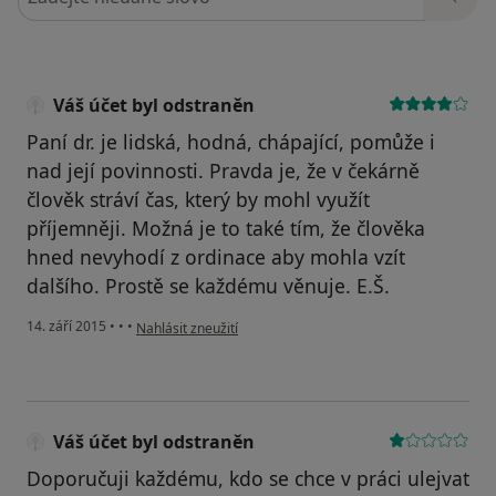
Váš účet byl odstraněn
Paní dr. je lidská, hodná, chápající, pomůže i
nad její povinnosti. Pravda je, že v čekárně
člověk stráví čas, který by mohl využít
příjemněji. Možná je to také tím, že člověka
hned nevyhodí z ordinace aby mohla vzít
dalšího. Prostě se každému věnuje. E.Š.
podle názoru uživatele Váš účet byl odstraněn
14. září 2015
•
•
•
Nahlásit zneužití
Váš účet byl odstraněn
Doporučuji každému, kdo se chce v práci ulejvat