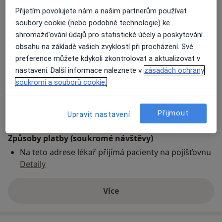
Přijetím povolujete nám a našim partnerům používat
Ord. praktického lékaře pro dospělé
soubory cookie (nebo podobné technologie) ke
Dvořákova 1559,
Jirkov
43111
shromažďování údajů pro statistické účely a poskytování
obsahu na základě vašich zvyklostí při procházení. Své
preference můžete kdykoli zkontrolovat a aktualizovat v
Přiblížit mapu
se otevře v nové záložce
nastavení. Další informace naleznete v
zásadách ochrany
soukromí a souborů cookie.
Dostupnost
Na této adrese online kalendář není aktivní
Co mám v takové situaci udělat?
Přijmout
Upravit nastavení
Způsoby platby (soukromé návštěvy)
Na teto adrese lékař přijímá pacienty na pojišťovnu
Detaily
Více
o adrese