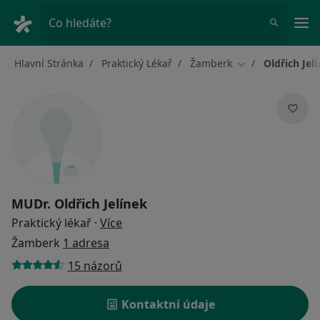
Hla
Co hledáte?
Hlavní Stránka
Praktický Lékař
Žamberk
Oldřich Jel
Změna města
MUDr.
Oldřich Jelínek
o specializacích
Praktický lékař
·
Více
Žamberk
1 adresa
15 názorů
Kontaktní údaje