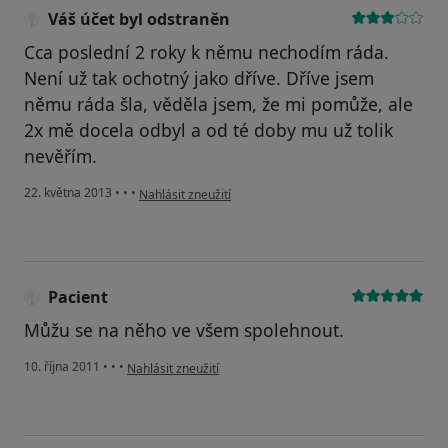
Váš účet byl odstraněn
Cca poslední 2 roky k němu nechodím ráda.
Není už tak ochotný jako dříve. Dříve jsem
němu ráda šla, věděla jsem, že mi pomůže, ale
2x mě docela odbyl a od té doby mu už tolik
nevěřím.
podle názoru uživatele Váš účet byl odstraněn
22. května 2013
•
•
•
Nahlásit zneužití
Pacient
Můžu se na něho ve všem spolehnout.
podle názoru uživatele Pacient
10. října 2011
•
•
•
Nahlásit zneužití