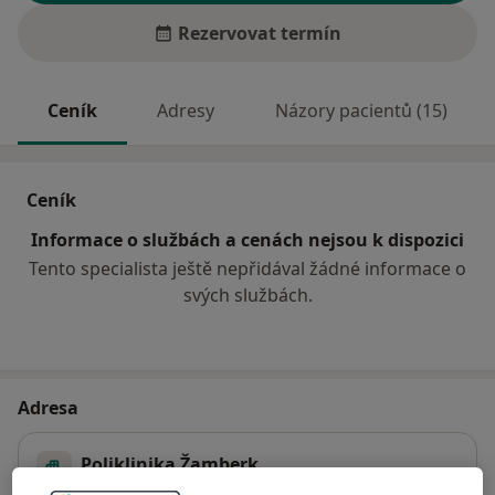
Rezervovat termín
Ceník
Adresy
Názory pacientů (15)
Ceník
Informace o službách a cenách nejsou k dispozici
Tento specialista ještě nepřidával žádné informace o
svých službách.
Adresa
Poliklinika Žamberk
Náměstí Gen. Knopa 837,
Žamberk
56401