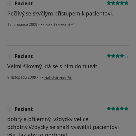
Pacient
Pečlivý,se skvělým přístupem k pacientovi.
podle názoru uživatele Pacient
19. prosince 2009
•
•
•
Nahlásit zneužití
Pacient
Velmi šikovný, dá se s ním domluvit.
podle názoru uživatele Pacient
9. listopadu 2009
•
•
•
Nahlásit zneužití
Pacient
dobrý a přijemný, vždycky velice
ochotný.Vždycky se snaží vysvětlit pacientovi
vše, tak aby to pochopil