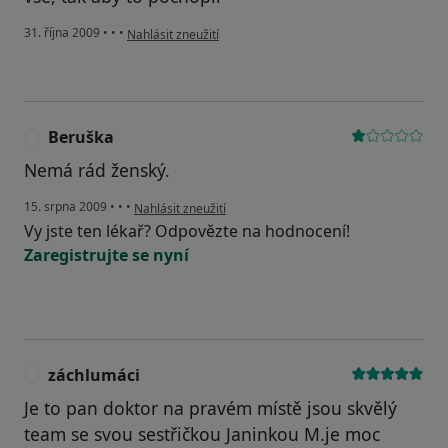
podle názoru uživatele Pacient
31. října 2009
•
•
•
Nahlásit zneužití
Beruška
B
Nemá rád ženský.
podle názoru uživatele Beruška
15. srpna 2009
•
•
•
Nahlásit zneužití
Vy jste ten lékař? Odpovězte na hodnocení!
Zaregistrujte se nyní
záchlumáci
Z
Je to pan doktor na pravém místě jsou skvělý
team se svou sestřičkou Janinkou M.je moc