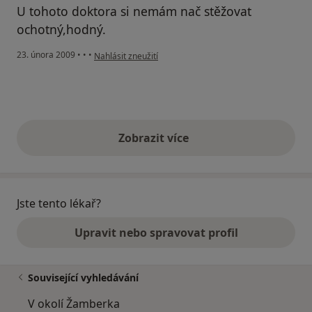
U tohoto doktora si nemám nač stěžovat
ochotný,hodný.
podle názoru uživatele Aleš
23. února 2009
•
•
•
Nahlásit zneužití
Zobrazit více
výše uvedené názory
Jste tento lékař?
Upravit nebo spravovat profil
Související vyhledávání
V okolí Žamberka