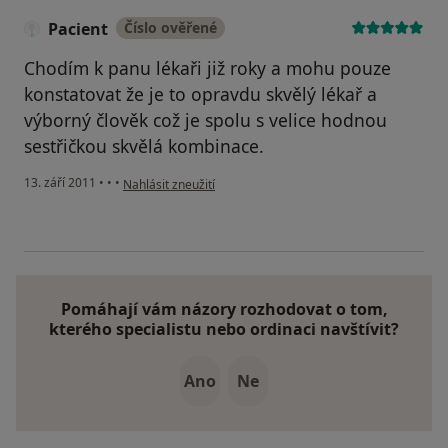
Pacient
Číslo ověřené
Chodím k panu lékaři již roky a mohu pouze
konstatovat že je to opravdu skvělý lékař a
výborný člověk což je spolu s velice hodnou
sestřičkou skvělá kombinace.
podle názoru uživatele Pacient
13. září 2011
•
•
•
Nahlásit zneužití
Pomáhají vám názory rozhodovat o tom,
kterého specialistu nebo ordinaci navštívit?
Ano
Ne