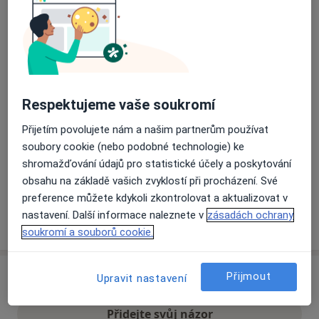
Přiblížit mapu
se otevře v nové záložce
Dostupnost
Na této adrese online kalendář není aktivní
Co mám v takové situaci udělat?
Respektujeme vaše soukromí
Přijetím povolujete nám a našim partnerům používat
Způsoby platby (soukromé návštěvy)
soubory cookie (nebo podobné technologie) ke
Na teto adrese lékař přijímá pacienty na pojišťovnu
shromažďování údajů pro statistické účely a poskytování
Detaily
obsahu na základě vašich zvyklostí při procházení. Své
preference můžete kdykoli zkontrolovat a aktualizovat v
nastavení. Další informace naleznete v
zásadách ochrany
Více
o adrese
soukromí a souborů cookie.
Přijmout
Upravit nastavení
Názory
Přidejte svůj názor