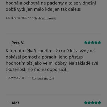
hodná a ochotná na pacienty a to se v dnešní
době vydí jen málo kde jen tak dále!!!!
podle názoru uživatele záchlumáci
18. března 2009
•
•
•
Nahlásit zneužití
Petr. V.
P
K tomuto lékaři chodím již cca 9 let a vždy mi
dokázal pomoci a poradit. Jeho přístup
hodnotím též jako velmi dobrý. Na základě své
zkušenosti ho mohu doporučit.
podle názoru uživatele Petr. V.
9. března 2009
•
•
•
Nahlásit zneužití
Aleš
A