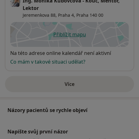
Ing. Monika Kubovcová - Kouč, Mentor,
ZVLÁDÁNÍ NÁROČNÝCH ŽIVOTNÍCH SITUACÍ A ZMĚN
Lektor
Jeremenkova 88,
Praha 4
,
Praha
140 00
ROZVOJ LEADERSHIP A MANAŽERSKÝCH KOMPETENCÍ
BUDOVÁNÍ EFEKTIVNÍCH TÝMŮ
Přiblížit mapu
se otevře v nové záložce
BYZNYS MENTORING
Dostupnost
Na této adrese online kalendář není aktivní
WORKSHOPY A SEMINÁŘE
Co mám v takové situaci udělat?
Více
o adrese
Názory pacientů se rychle objeví
Napište svůj první názor