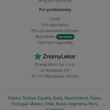
Blog pro pacienty
Pro profesionály
Ceník
Pro specialisty
Pro zdravotnická zařízení
Noa Notes
Novinka
Centrum nápovědy
Kontakt
ZnamyLekar - Hlavní stránka
ZnanyLekarz Sp. z o.o.
ul. Kolejowa 5/7
01-217 Warszawa, Polska
se otevře v nové záložce
se otevře v nové záložce
se otevře v nové záložce
se otevře v nové záložce
se otevře v 
se o
Polska
,
Türkiye
,
España
,
Italia
,
Deutschland
,
Česko
,
se otevře v nové záložce
se otevře v nové záložce
se otevře v nové záložce
se otevře v nové záložc
se otevře v 
se ote
Portugal
,
México
,
Chile
,
Brasil
,
Argentina
,
Perú
,
se otevře v nové záložce
Colombia