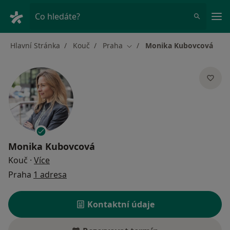
Hla
Co hledáte?
Hlavní Stránka
Kouč
Praha
Monika Kubovcová
Změna města
Monika Kubovcová
o specializacích
Kouč
·
Více
Praha
1 adresa
Kontaktní údaje