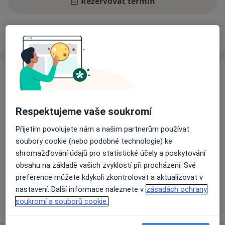
Rezervovat termín
Zkušenosti
Ceník
Adresy
Názory pacientů
Zkušenosti
Koučování a mentoringu se věnuji od roku 2008. Tehdy
jsem začala působit ve společnosti GE Money Bank ve
Respektujeme vaše soukromí
svém "volném" čase jako interní kouč.
Přijetím povolujete nám a našim partnerům používat
Koučování a vzdělávání v této oblasti mi významně
soubory cookie (nebo podobné technologie) ke
pomohly v mé tehdejší i pozdějších pracovních
shromažďování údajů pro statistické účely a poskytování
pozicích. Pracovala jsem jako manažerka velkých týmů
obsahu na základě vašich zvyklostí při procházení. Své
O mně
s ambiciózními osobnostmi i obchodními plány. Vždy
Více
preference můžete kdykoli zkontrolovat a aktualizovat v
jsem považovala lidi za největší dar pro firmy. Proto
nastavení. Další informace naleznete v
zásadách ochrany
jsem v nich podporovala osobitost a pomáhala rozvíjet
Více
soukromí a souborů cookie.
o zkušenostech
jejich potenciál.