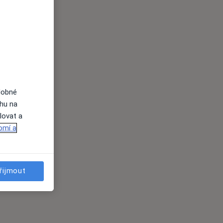
dobné
ahu na
lovat a
omí a
řijmout