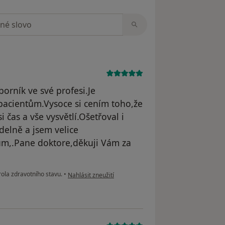
zorech
borník ve své profesi.Je
 pacientům.Vysoce si cením toho,že
 čas a vše vysvětlí.Ošetřoval i
elně a jsem velice
ům,.Pane doktore,děkuji Vám za
podle názoru uživatele Váš účet byl odstraněn
ola zdravotního stavu.
•
Nahlásit zneužití