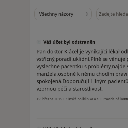
Hledejte v ná
Váš účet byl odstraněn
Pan doktor Klácel je vynikající lékař,od
vstřícný,poradí,uklidní.Plně se věnuje
vyslechne pacentku s problémy,najde si
manžela,osobně k němu chodím pravid
spokojená.Doporučuji i jiným pacient
vzornou péči a starostlivost.
19. března 2019
•
Zlínská poliklinika a.s.
•
Pravidelná kontr