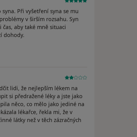
ro syna. Při vyšetření syna se mu
 problémy v širším rozsahu. Syn
i čas, aby také mně situaci
zí dohody.
dstraněn
čit lidi, že nejlepším lékem na
pit si předražené léky a jste jako
upila něco, co mělo jako jediné na
ázala lékařce, řekla mi, že v
činné látky než v těch zázračných