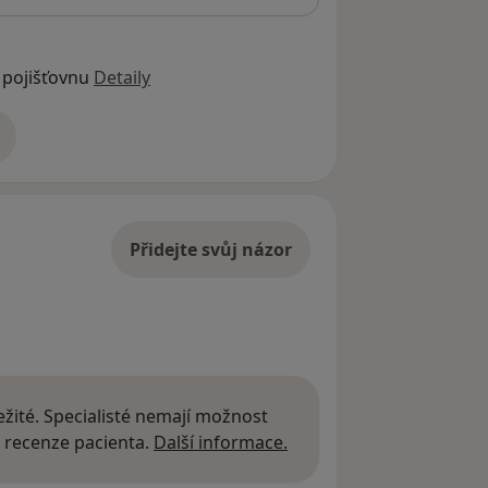
 pojišťovnu
Detaily
adrese
Přidejte svůj názor
žité. Specialisté nemají možnost
Další informace o názor
 recenze pacienta.
Další informace.