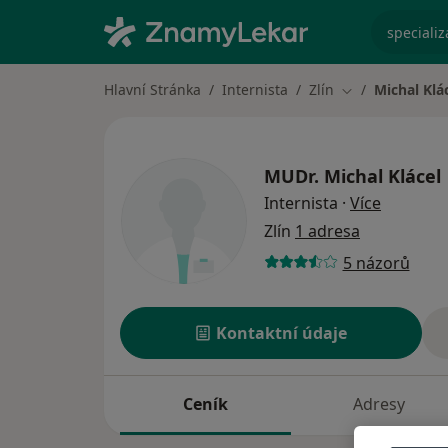
specializ
Hlavní Stránka
Internista
Zlín
Michal Klá
Změna města
MUDr.
Michal Klácel
o special
Internista
·
Více
Zlín
1 adresa
5 názorů
Kontaktní údaje
Ceník
Adresy