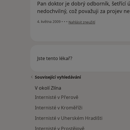
Pan doktor je dobrý odborník, šetřící 
nedochvilný, což považuji za projev n
podle názoru uživatele dlouholetá pac
4. května 2009
•
•
•
Nahlásit zneužití
Jste tento lékař?
Související vyhledávání
V okolí Zlína
Internisté v Přerově
Internisté v Kroměříži
Internisté v Uherském Hradišti
Internisté v Prostějově