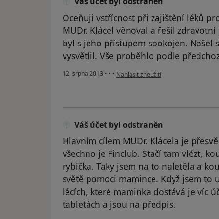
Váš účet byl odstraněn
Oceňuji vstřícnost při zajištění léků p
MUDr. Klácel věnoval a řešil zdravotní
byl s jeho přístupem spokojen. Našel s
vysvětlil. Vše proběhlo podle předcho
podle názoru uživatele Váš účet byl o
12. srpna 2013
•
•
•
Nahlásit zneužití
Váš účet byl odstraněn
Hlavním cílem MUDr. Klácela je přesvěd
všechno je Finclub. Stačí tam vlézt, kou
rybička. Taky jsem na to naletěla a ko
světě pomoci mamince. Když jsem to uk
lécích, které maminka dostává je víc ú
tabletách a jsou na předpis.