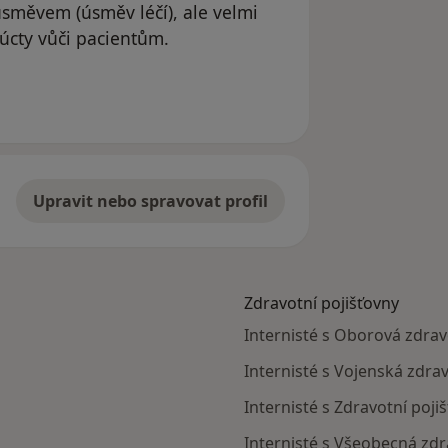
úsměvem (úsměv léčí), ale velmi
eúcty vůči pacientům.
ientka
Upravit nebo spravovat profil
Zdravotní pojišťovny
Internisté s Oborová zdravo
Internisté s Vojenská zdrav
Internisté s Zdravotní poji
Internisté s Všeobecná zdra