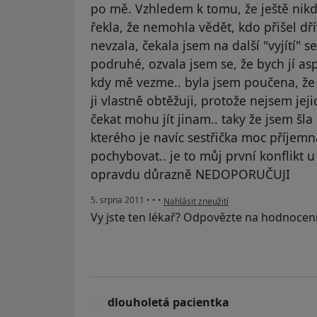
po mě. Vzhledem k tomu, že ještě nikd
řekla, že nemohla vědět, kdo přišel dř
nevzala, čekala jsem na další "vyjítí" s
podruhé, ozvala jsem se, že bych jí a
kdy mě vezme.. byla jsem poučena, že 
ji vlastně obtěžuji, protože nejsem jeji
čekat mohu jít jinam.. taky že jsem šl
kterého je navíc sestřička moc příjemn
pochybovat.. je to můj první konflikt u
opravdu důrazně NEDOPORUČUJI
podle názoru uživatele Váš účet byl od
5. srpna 2011
•
•
•
Nahlásit zneužití
Vy jste ten lékař? Odpovězte na hodnocen
dlouholetá pacientka
D