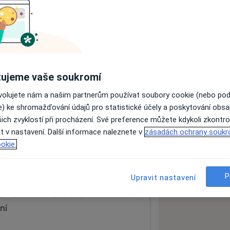
ách nejsou k dispozici
ádné informace o svých službách.
ujeme vaše soukromí
ovolujete nám a našim partnerům používat soubory cookie (nebo po
e) ke shromažďování údajů pro statistické účely a poskytování obs
ich zvyklostí při procházení. Své preference můžete kdykoli zkontro
t v nastavení. Další informace naleznete v
zásadách ochrany soukr
okie.
P
 mapu
Upravit nastavení
 otevře v nové záložce
ní