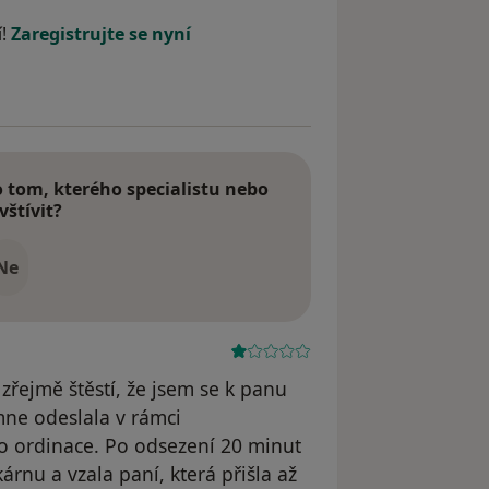
dstraněn
í!
Zaregistrujte se nyní
tom, kterého specialistu nebo
vštívit?
Ne
zřejmě štěstí, že jsem se k panu
mne odeslala v rámci
o ordinace. Po odsezení 20 minut
árnu a vzala paní, která přišla až