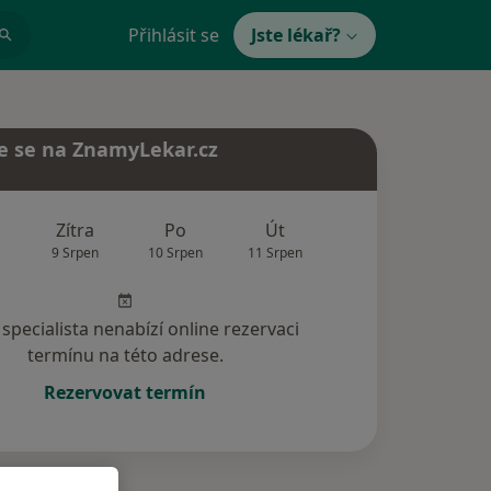
Přihlásit se
Jste lékař?
e se na ZnamyLekar.cz
Zítra
Po
Út
St
Čt
9 Srpen
10 Srpen
11 Srpen
12 Srpen
13 Srp
specialista nenabízí online rezervaci
termínu na této adrese.
Rezervovat termín