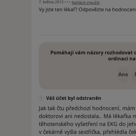
podle názoru uživatele Váš účet byl o
7. května 2013
•
•
•
Nahlásit zneužití
Vy jste ten lékař? Odpovězte na hodnocen
Pomáhají vám názory rozhodovat o 
ordinaci na
Ano
Váš účet byl odstraněn
Jak tak čtu předchozí hodnocení, mám 
doktorovi ani nedostala.. Má lékařka 
těhotenského vyšetření na EKG do jeh
v čekárně vyšla sestřička, přehlédla ček