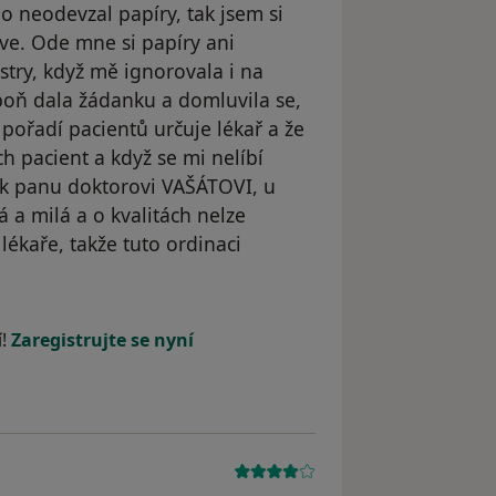
o neodevzal papíry, tak jsem si
íve. Ode mne si papíry ani
estry, když mě ignorovala i na
spoň dala žádanku a domluvila se,
pořadí pacientů určuje lékař a že
ch pacient a když se mi nelíbí
a k panu doktorovi VAŠÁTOVI, u
á a milá a o kvalitách nelze
 lékaře, takže tuto ordinaci
straněn
í!
Zaregistrujte se nyní