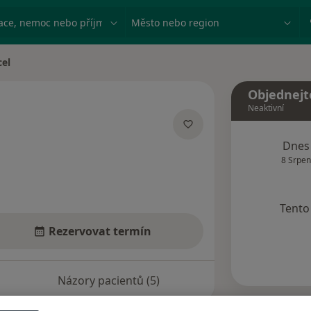
ace, nemoc nebo příjmení
Město nebo region
cel
Objednejt
Neaktivní
izacích
Dnes
8 Srpen
Tento 
Rezervovat termín
Názory pacientů (5)