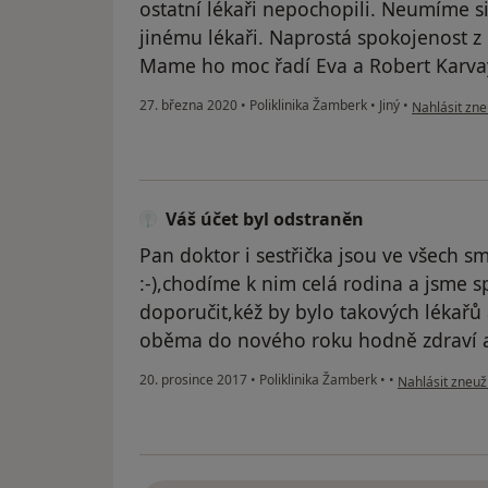
ostatní lékaři nepochopili. Neumíme si
jinému lékaři. Naprostá spokojenost 
Mame ho moc řadí Eva a Robert Karva
podle názor
27. března 2020
•
Poliklinika Žamberk
•
Jiný
•
Nahlásit zne
Váš účet byl odstraněn
Pan doktor i sestřička jsou ve všech s
:-),chodíme k nim celá rodina a jsme 
doporučit,kéž by bylo takových lékařů
oběma do nového roku hodně zdraví a
podle názoru u
20. prosince 2017
•
Poliklinika Žamberk
•
•
Nahlásit zneuži