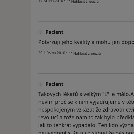
17. srpna 2010
•
•
•
Nahlásit zneužití
Pacient
Potvrzuji jeho kvality a mohu jen dopo
podle názoru uživatele Pacient
20. března 2010
•
•
•
Nahlásit zneužití
Pacient
Takových lékařů s velkým "L" je málo.A
nevím proč se k nim vyjadřujeme v této
nespokojeným vzkázat že zdravotnictví
revolucí a tože nám to tak bylo předk
jak to tenkrát vypadalo. Ten kdo výz
neuvědomí si že ti co slibují že nás pop