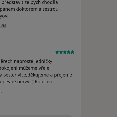
 představit ze bych chodila
z panem doktorem a sestrou.
yovi
u uživatele Eva Demeterova
užití
měrech naprosté jedničky
spokojeni,můžeme vřele
 a sester více,děkujeme a přejeme
 pevné nervy:-) Rousovi
živatele Váš účet byl odstraněn
tí