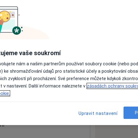
ách nejsou k dispozici
ádné informace o svých službách.
ujeme vaše soukromí
ovolujete nám a našim partnerům používat soubory cookie (nebo po
e) ke shromažďování údajů pro statistické účely a poskytování obs
ich zvyklostí při procházení. Své preference můžete kdykoli zkontro
t v nastavení. Další informace naleznete v
zásadách ochrany soukr
1
okie.
 mapu
 otevře v nové záložce
P
Upravit nastavení
ní