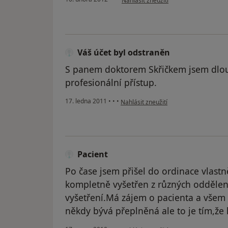
Nahlásit zneužití
Váš účet byl odstraněn
S panem doktorem Skřičkem jsem dlo
profesionální přístup.
podle názoru uživatele Váš účet byl o
17. ledna 2011
•
•
•
Nahlásit zneužití
Pacient
Po čase jsem přišel do ordinace vlastn
kompletně vyšetřen z různých oddělen
vyšetření.Má zájem o pacienta a všem 
někdy bývá přeplněná ale to je tím,že
podle názoru uživatele Pacient