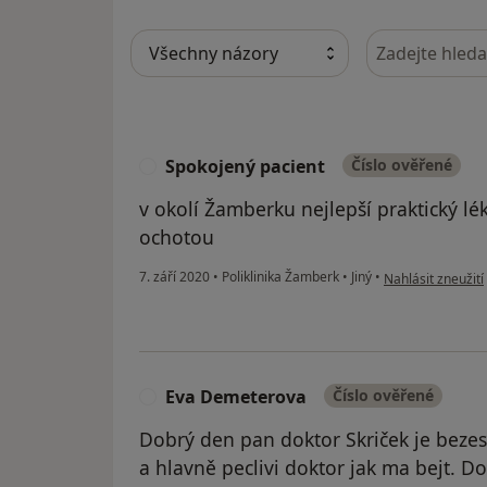
Hledejte v ná
Spokojený pacient
Číslo ověřené
S
v okolí Žamberku nejlepší praktický lé
ochotou
podle názoru uži
7. září 2020
•
Poliklinika Žamberk
•
Jiný
•
Nahlásit zneužití
Eva Demeterova
Číslo ověřené
E
Dobrý den pan doktor Skriček je bezes
a hlavně peclivi doktor jak ma bejt. D