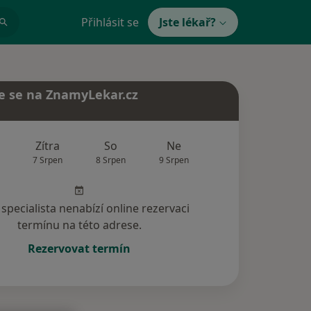
Přihlásit se
Jste lékař?
e se na ZnamyLekar.cz
Zítra
So
Ne
Po
Út
7 Srpen
8 Srpen
9 Srpen
10 Srpen
11 Srp
specialista nenabízí online rezervaci
termínu na této adrese.
Rezervovat termín