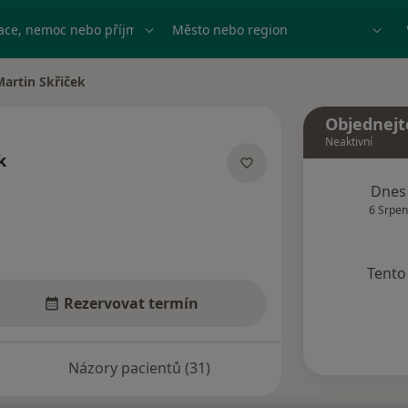
ace, nemoc nebo příjmení
Město nebo region
Martin Skřiček
a města
Objednejt
Neaktivní
k
ecializacích
Dnes
6 Srpen
Tento 
Rezervovat termín
Názory pacientů (31)