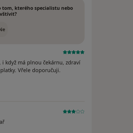
tom, kterého specialistu nebo
vštívit?
Ne
, i když má plnou čekárnu, zdraví
platky. Vřele doporučuji.
odstraněn
ař
dstraněn