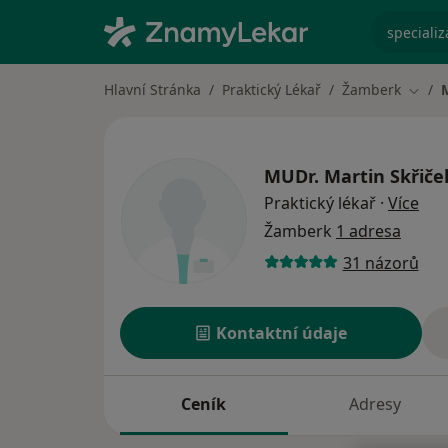
specializ
Hlavní Stránka
Praktický Lékař
Žamberk
Změn
MUDr.
Martin Skřiče
o sp
Praktický lékař
·
Více
Žamberk
1 adresa
31 názorů
Kontaktní údaje
Ceník
Adresy