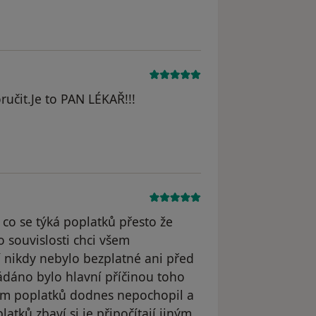
ručit.Je to PAN LÉKAŘ!!!
 co se týká poplatků přesto že
 souvislosti chci všem
 nikdy nebylo bezplatné ani před
ládáno bylo hlavní příčinou toho
nam poplatků dodnes nepochopil a
latků zbaví si je připočítají jiným