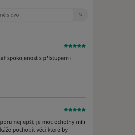
zorech
kař spokojenost s přístupem i
vatele Spokojený pacient
poru nejlepší; je moc ochotny míli
okáže pochopit věci které by