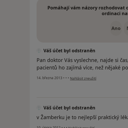
Pomáhají vám názory rozhodovat o 
ordinaci na
Ano
Váš účet byl odstraněn
Pan doktor Vás vyslechne, najde si čas
pacientů ho zajímá více, než nějaké po
podle názoru uživatele Váš účet byl 
14. března 2013
•
•
•
Nahlásit zneužití
Váš účet byl odstraněn
v Žamberku je to nejlepší praktický lék
podle názoru uživatele Váš účet byl o
10. února 2012
•
•
•