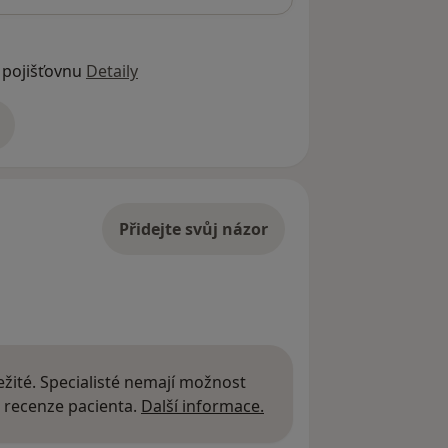
 pojišťovnu
Detaily
adrese
Přidejte svůj názor
žité. Specialisté nemají možnost
Další informace o názor
 recenze pacienta.
Další informace.