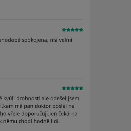
uhodobě spokojena, má velmi
dstraněn
ě kvůli drobnosti ale odešel jsem
í,kam mě pan doktor poslal na
ho vřele doporučuji.Jen čekárna
 k němu chodí hodně lidí.