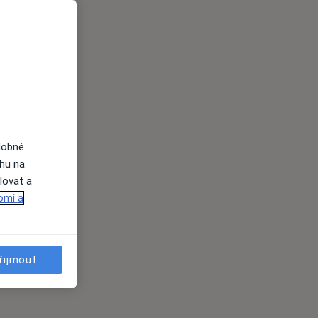
dobné
ahu na
lovat a
omí a
řijmout