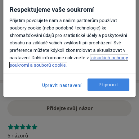
Respektujeme vaše soukromí
Přiblížit mapu
se otevře v nové záložce
Přijetím povolujete nám a našim partnerům používat
soubory cookie (nebo podobné technologie) ke
Dostupnost
shromažďování údajů pro statistické účely a poskytování
Na této adrese online kalendář není aktivní
obsahu na základě vašich zvyklostí při procházení. Své
Co mám v takové situaci udělat?
preference můžete kdykoli zkontrolovat a aktualizovat v
nastavení. Další informace naleznete v
zásadách ochrany
soukromí a souborů cookie.
Více
o adrese
Přijmout
Upravit nastavení
Názory
Přidejte svůj názor
6 názorů