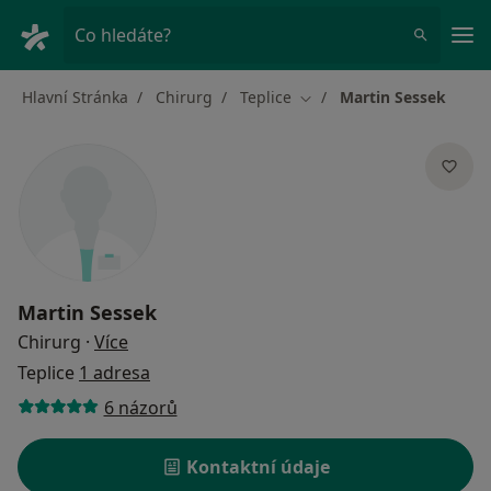
Hla
Co hledáte?
Hlavní Stránka
Chirurg
Teplice
Martin Sessek
Změna města
Martin Sessek
o specializacích
Chirurg
·
Více
Teplice
1 adresa
6 názorů
Kontaktní údaje