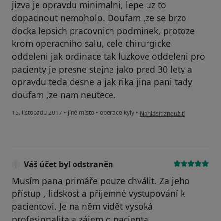
jizva je opravdu minimalni, lepe uz to
dopadnout nemoholo. Doufam ,ze se brzo
docka lepsich pracovnich podminek, protoze
krom operacniho salu, cele chirurgicke
oddeleni jak ordinace tak luzkove oddeleni pro
pacienty je presne stejne jako pred 30 lety a
opravdu teda desne a jak rika jina pani tady
doufam ,ze nam neutece.
podle názoru uživatele Váš úč
15. listopadu 2017
•
jiné místo
•
operace kyly
•
Nahlásit zneužití
Váš účet byl odstraněn
Musím pana primáře pouze chválit. Za jeho
přístup , lidskost a příjemné vystupování k
pacientovi. Je na něm vidět vysoká
profesionalita a zájem o pacienta.