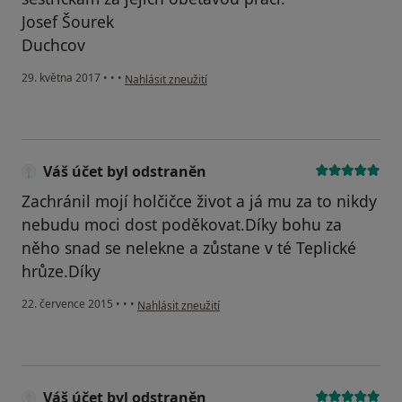
Josef Šourek
Duchcov
podle názoru uživatele Váš účet byl odstraněn
29. května 2017
•
•
•
Nahlásit zneužití
Váš účet byl odstraněn
Zachránil mojí holčičce život a já mu za to nikdy
nebudu moci dost poděkovat.Díky bohu za
něho snad se nelekne a zůstane v té Teplické
hrůze.Díky
podle názoru uživatele Váš účet byl odstraněn
22. července 2015
•
•
•
Nahlásit zneužití
Váš účet byl odstraněn