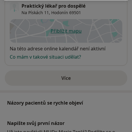
Praktický lékař pro dospělé
Na Pískách 11,
Hodonín
69501
Přiblížit mapu
se otevře v nové záložce
Dostupnost
Na této adrese online kalendář není aktivní
Co mám v takové situaci udělat?
Více
o adrese
Názory pacientů se rychle objeví
Napište svůj první názor
Už jste navštívili MUDr. Marie Teplá? Podělte se o