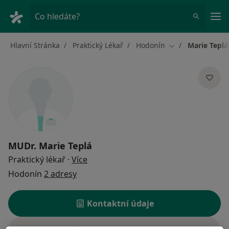
Hla
Co hledáte?
Hlavní Stránka
Praktický Lékař
Hodonín
Marie Teplá
Změna města
MUDr.
Marie Teplá
o specializacích
Praktický lékař
·
Více
Hodonín
2 adresy
Kontaktní údaje