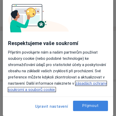
Rezervovat termín
Ceník
Adresy
Názory pacientů
Ceník
Respektujeme vaše soukromí
Informace o službách a cenách nejsou k dispozici
Přijetím povolujete nám a našim partnerům používat
Tento specialista ještě nepřidával žádné informace o
soubory cookie (nebo podobné technologie) ke
svých službách.
shromažďování údajů pro statistické účely a poskytování
obsahu na základě vašich zvyklostí při procházení. Své
preference můžete kdykoli zkontrolovat a aktualizovat v
nastavení. Další informace naleznete v
zásadách ochrany
Adresy (2)
soukromí a souborů cookie.
Adresa 1
Adresa 2
Přijmout
Upravit nastavení