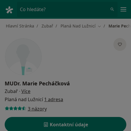
Hla
Co hledáte?
Hlavní Stránka
Zubař
Planá Nad Lužnicí
Marie Pec
Změna města
MUDr.
Marie Pecháčková
o specializacích
Zubař
·
Více
Planá nad Lužnicí
1 adresa
3 názory
Kontaktní údaje