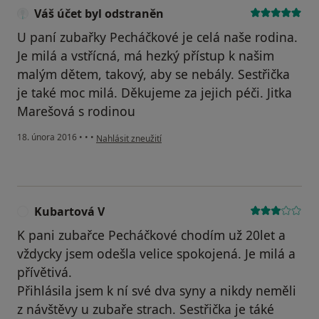
Váš účet byl odstraněn
U paní zubařky Pecháčkové je celá naše rodina.
Je milá a vstřícná, má hezký přístup k našim
malým dětem, takový, aby se nebály. Sestřička
je také moc milá. Děkujeme za jejich péči. Jitka
Marešová s rodinou
podle názoru uživatele Váš účet byl odstraněn
18. února 2016
•
•
•
Nahlásit zneužití
Kubartová V
K
K pani zubařce Pecháčkové chodím už 20let a
vždycky jsem odešla velice spokojená. Je milá a
přívětivá.
Přihlásila jsem k ní své dva syny a nikdy neměli
z návštěvy u zubaře strach. Sestřička je táké