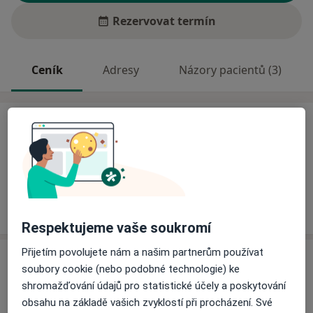
Rezervovat termín
Ceník
Adresy
Názory pacientů (3)
Ceník
Informace o službách a cenách nejsou k dispozici
Tento specialista ještě nepřidával žádné informace o
svých službách.
Respektujeme vaše soukromí
Přijetím povolujete nám a našim partnerům používat
Adresa
soubory cookie (nebo podobné technologie) ke
shromažďování údajů pro statistické účely a poskytování
Ordinace praktického zubního lékaře
obsahu na základě vašich zvyklostí při procházení. Své
Čs. armády 250,
Planá nad Lužnicí
39111