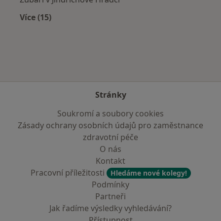
Více (15)
Více v kategorii: V okolí Plané nad Lužnicí
Stránky
Soukromí a soubory cookies
Zásady ochrany osobních údajů pro zaměstnance
zdravotní péče
O nás
Kontakt
Pracovní příležitosti
Hledáme nové kolegy!
Podmínky
Partneři
Jak řadíme výsledky vyhledávání?
Přístupnost