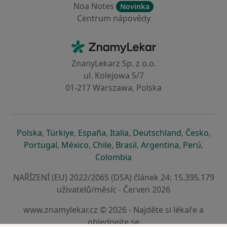
Noa Notes
Novinka
Centrum nápovědy
Kontakt
ZnamyLekar - Hlavní stránka
ZnanyLekarz Sp. z o.o.
ul. Kolejowa 5/7
01-217 Warszawa, Polska
se otevře v nové záložce
se otevře v nové záložce
se otevře v nové záložce
se otevře v nové záložce
se otevře v 
se o
Polska
,
Türkiye
,
España
,
Italia
,
Deutschland
,
Česko
,
se otevře v nové záložce
se otevře v nové záložce
se otevře v nové záložce
se otevře v nové záložc
se otevře v 
se ote
Portugal
,
México
,
Chile
,
Brasil
,
Argentina
,
Perú
,
se otevře v nové záložce
Colombia
NAŘÍZENÍ (EU) 2022/2065 (DSA) článek 24: 15.395.179
uživatelů/měsíc - Červen 2026
www.znamylekar.cz © 2026 - Najděte si lékaře a
objednejte se