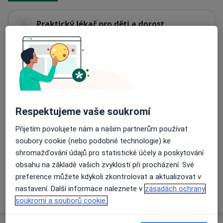
Praktický lékař pro děti a dorost
Dolní 11,
Žďár nad Sázavou
59101
Přiblížit mapu
se otevře v nové záložce
Dostupnost
Na této adrese online kalendář není aktivní
Co mám v takové situaci udělat?
Respektujeme vaše soukromí
Přijetím povolujete nám a našim partnerům používat
Způsoby platby (soukromé návštěvy)
soubory cookie (nebo podobné technologie) ke
Na teto adrese lékař přijímá pacienty na pojišťovnu
shromažďování údajů pro statistické účely a poskytování
Detaily
obsahu na základě vašich zvyklostí při procházení. Své
preference můžete kdykoli zkontrolovat a aktualizovat v
nastavení. Další informace naleznete v
zásadách ochrany
Více
o adrese
soukromí a souborů cookie.