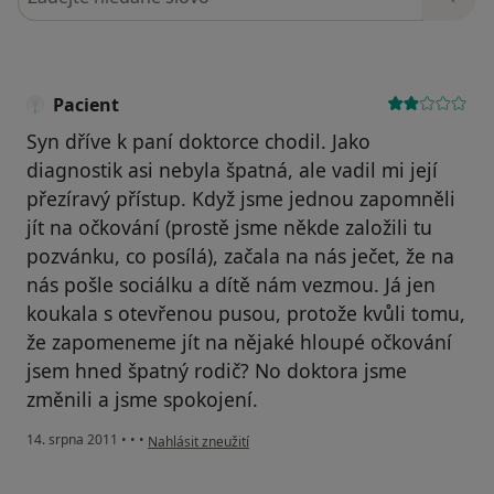
Pacient
Syn dříve k paní doktorce chodil. Jako
diagnostik asi nebyla špatná, ale vadil mi její
přezíravý přístup. Když jsme jednou zapomněli
jít na očkování (prostě jsme někde založili tu
pozvánku, co posílá), začala na nás ječet, že na
nás pošle sociálku a dítě nám vezmou. Já jen
koukala s otevřenou pusou, protože kvůli tomu,
že zapomeneme jít na nějaké hloupé očkování
jsem hned špatný rodič? No doktora jsme
změnili a jsme spokojení.
podle názoru uživatele Pacient
14. srpna 2011
•
•
•
Nahlásit zneužití