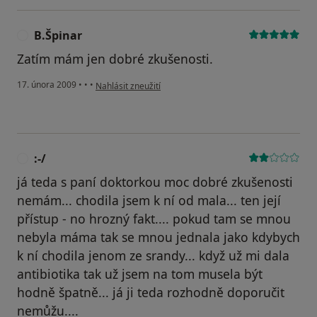
B.Špinar
B
Zatím mám jen dobré zkušenosti.
podle názoru uživatele B.Špinar
17. února 2009
•
•
•
Nahlásit zneužití
:-/
:
já teda s paní doktorkou moc dobré zkušenosti
nemám... chodila jsem k ní od mala... ten její
přístup - no hrozný fakt.... pokud tam se mnou
nebyla máma tak se mnou jednala jako kdybych
k ní chodila jenom ze srandy... když už mi dala
antibiotika tak už jsem na tom musela být
hodně špatně... já ji teda rozhodně doporučit
nemůžu....