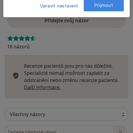
Přijmout
Názory
Upravit nastavení
Přidejte svůj názor
16 názorů
Recenze pacientů jsou pro nás důležité.
Specialisté nemají možnost zaplatit za
odstranění nebo změnu recenze pacienta.
Další informace o názorech
Další informace.
Hledejte v názorech