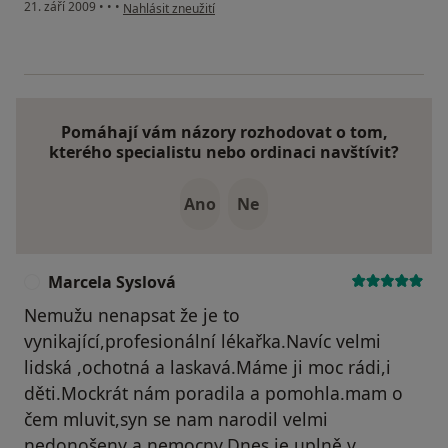
podle názoru uživatele aaa
21. září 2009
•
•
•
Nahlásit zneužití
Pomáhají vám názory rozhodovat o tom,
kterého specialistu nebo ordinaci navštívit?
Ano
Ne
Marcela Syslová
M
Nemužu nenapsat že je to
vynikající,profesionální lékařka.Navíc velmi
lidská ,ochotná a laskavá.Máme ji moc rádi,i
děti.Mockrát nám poradila a pomohla.mam o
čem mluvit,syn se nam narodil velmi
nedonošeny a nemocny.Dnes je uplně v