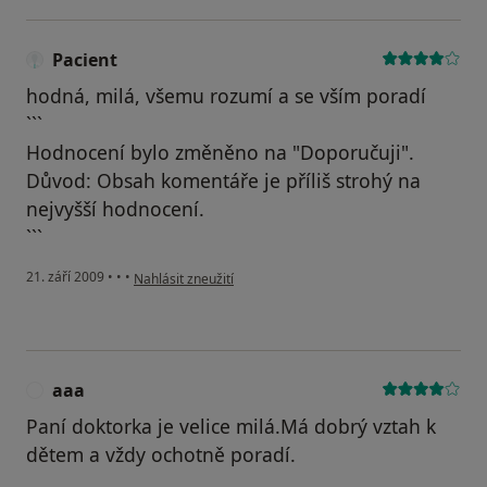
Pacient
hodná, milá, všemu rozumí a se vším poradí
```
Hodnocení bylo změněno na "Doporučuji".
Důvod: Obsah komentáře je příliš strohý na
nejvyšší hodnocení.
```
podle názoru uživatele Pacient
21. září 2009
•
•
•
Nahlásit zneužití
aaa
A
Paní doktorka je velice milá.Má dobrý vztah k
dětem a vždy ochotně poradí.