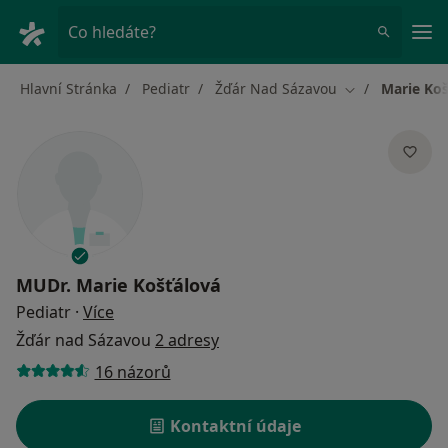
Hla
Co hledáte?
Hlavní Stránka
Pediatr
Žďár Nad Sázavou
Marie Koš
Změna města
MUDr.
Marie Košťálová
o specializacích
Pediatr
·
Více
Žďár nad Sázavou
2 adresy
16 názorů
Kontaktní údaje