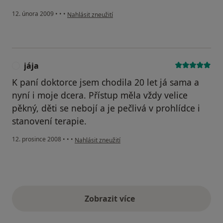
podle názoru uživatele :-/
12. února 2009
•
•
•
Nahlásit zneužití
jája
J
K paní doktorce jsem chodila 20 let já sama a
nyní i moje dcera. Přístup měla vždy velice
pěkný, děti se nebojí a je pečlivá v prohlídce i
stanovení terapie.
podle názoru uživatele jája
12. prosince 2008
•
•
•
Nahlásit zneužití
Zobrazit více
výše uvedené názory