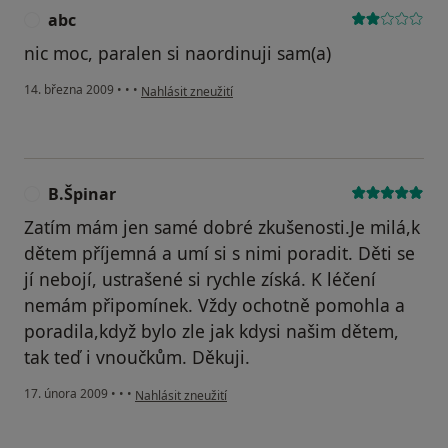
abc
A
nic moc, paralen si naordinuji sam(a)
podle názoru uživatele abc
14. března 2009
•
•
•
Nahlásit zneužití
B.Špinar
B
Zatím mám jen samé dobré zkušenosti.Je milá,k
dětem příjemná a umí si s nimi poradit. Děti se
jí nebojí, ustrašené si rychle získá. K léčení
nemám připomínek. Vždy ochotně pomohla a
poradila,když bylo zle jak kdysi našim dětem,
tak teď i vnoučkům. Děkuji.
podle názoru uživatele B.Špinar
17. února 2009
•
•
•
Nahlásit zneužití