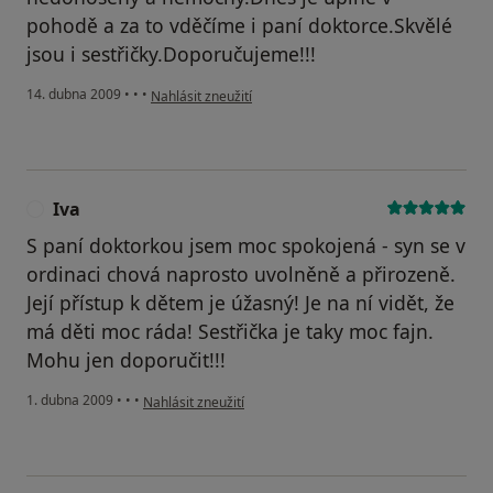
pohodě a za to vděčíme i paní doktorce.Skvělé
jsou i sestřičky.Doporučujeme!!!
podle názoru uživatele Marcela Syslová
14. dubna 2009
•
•
•
Nahlásit zneužití
Iva
I
S paní doktorkou jsem moc spokojená - syn se v
ordinaci chová naprosto uvolněně a přirozeně.
Její přístup k dětem je úžasný! Je na ní vidět, že
má děti moc ráda! Sestřička je taky moc fajn.
Mohu jen doporučit!!!
podle názoru uživatele Iva
1. dubna 2009
•
•
•
Nahlásit zneužití