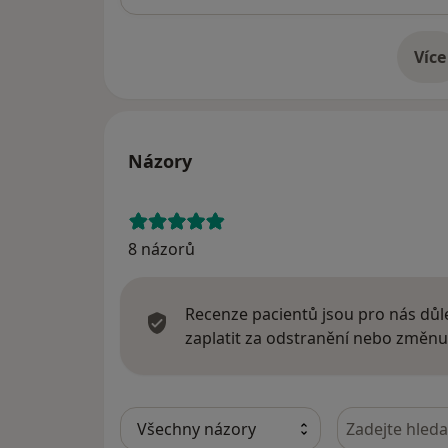
Více
o 
Názory
8 názorů
Recenze pacientů jsou pro nás důle
zaplatit za odstranění nebo změnu
Hledejte v ná