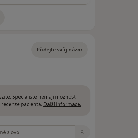
adrese
Přidejte svůj názor
žité. Specialisté nemají možnost
Další informace o názor
 recenze pacienta.
Další informace.
zorech