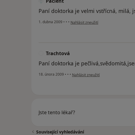
Pacient
Paní doktorka je velmi vstřícná, milá, 
podle názoru uživatele Pacient
1. dubna 2009
•
•
•
Nahlásit zneužití
Trachtová
T
Paní doktorka je pečlivá,svědomitá,j
podle názoru uživatele Trachtová
18. února 2009
•
•
•
Nahlásit zneužití
Jste tento lékař?
Související vyhledávání