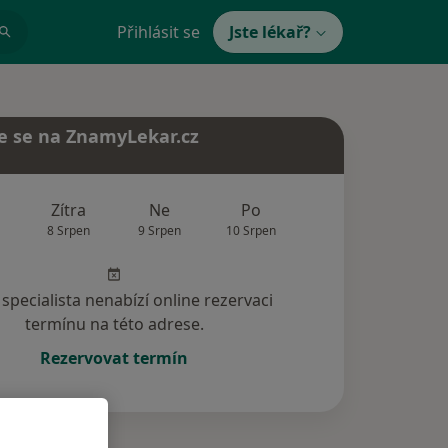
Přihlásit se
Jste lékař?
e se na ZnamyLekar.cz
Zítra
Ne
Po
Út
St
8 Srpen
9 Srpen
10 Srpen
11 Srpen
12 Srp
specialista nenabízí online rezervaci
termínu na této adrese.
Rezervovat termín