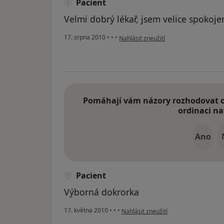
Pacient
Velmi dobrý lékař, jsem velice spokoje
podle názoru uživatele Pacient
17. srpna 2010
•
•
•
Nahlásit zneužití
Pomáhají vám názory rozhodovat o 
ordinaci na
Ano
Pacient
Výborná dokrorka
podle názoru uživatele Pacient
17. května 2010
•
•
•
Nahlásit zneužití