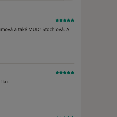
mová a také MUDr Štochlová. A
traněn
ičku.