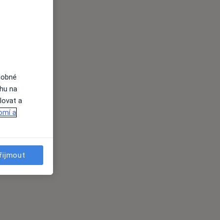
dobné
ahu na
lovat a
omí a
řijmout