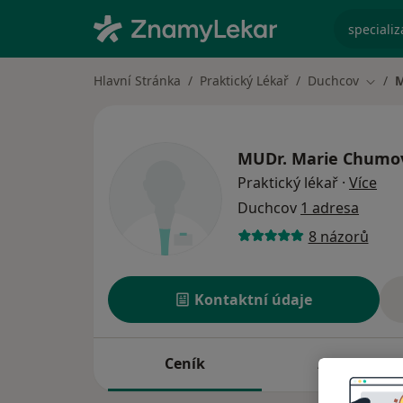
specializ
Hlavní Stránka
Praktický Lékař
Duchcov
M
Změna
MUDr.
Marie Chumo
o sp
Praktický lékař
·
Více
Duchcov
1 adresa
8 názorů
Kontaktní údaje
Ceník
Adresy