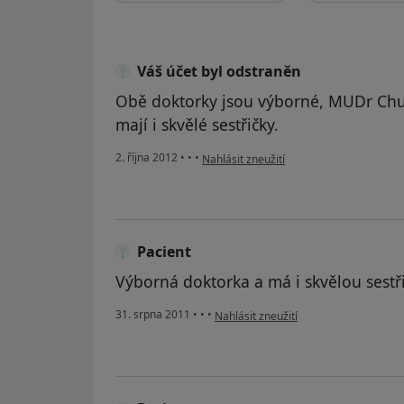
Váš účet byl odstraněn
Obě doktorky jsou výborné, MUDr Chu
mají i skvělé sestřičky.
podle názoru uživatele Váš účet byl ods
2. října 2012
•
•
•
Nahlásit zneužití
Pacient
Výborná doktorka a má i skvělou sestř
podle názoru uživatele Pacient
31. srpna 2011
•
•
•
Nahlásit zneužití