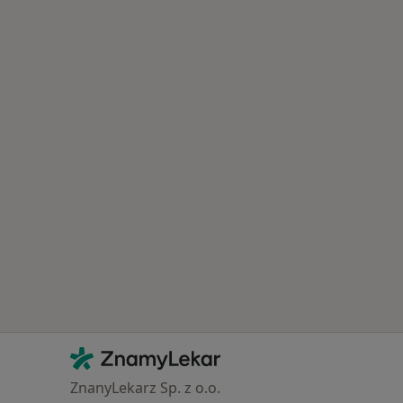
Kontakt
ZnamyLekar - Hlavní stránka
ZnanyLekarz Sp. z o.o.