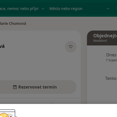
ace, nemoc nebo příjmení
Město nebo region
arie Chumová
 města
Objednejt
Neaktivní
vá
ecializacích
Dnes
7 Srpen
Tento 
Rezervovat termín
Názory pacientů (8)