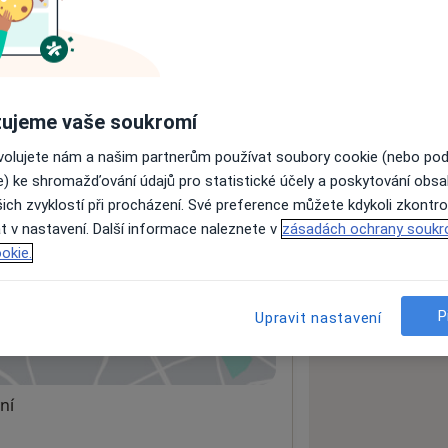
ách nejsou k dispozici
ádné informace o svých službách.
ujeme vaše soukromí
ovolujete nám a našim partnerům používat soubory cookie (nebo po
e) ke shromažďování údajů pro statistické účely a poskytování obs
ich zvyklostí při procházení. Své preference můžete kdykoli zkontro
t v nastavení. Další informace naleznete v
zásadách ochrany soukr
okie.
lé
P
Upravit nastavení
 mapu
 otevře v nové záložce
ní