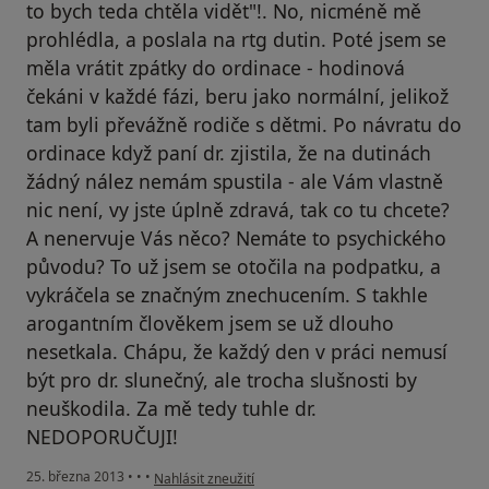
to bych teda chtěla vidět"!. No, nicméně mě
prohlédla, a poslala na rtg dutin. Poté jsem se
měla vrátit zpátky do ordinace - hodinová
čekáni v každé fázi, beru jako normální, jelikož
tam byli převážně rodiče s dětmi. Po návratu do
ordinace když paní dr. zjistila, že na dutinách
žádný nález nemám spustila - ale Vám vlastně
nic není, vy jste úplně zdravá, tak co tu chcete?
A nenervuje Vás něco? Nemáte to psychického
původu? To už jsem se otočila na podpatku, a
vykráčela se značným znechucením. S takhle
arogantním člověkem jsem se už dlouho
nesetkala. Chápu, že každý den v práci nemusí
být pro dr. slunečný, ale trocha slušnosti by
neuškodila. Za mě tedy tuhle dr.
NEDOPORUČUJI!
podle názoru uživatele Váš účet byl odstraněn
25. března 2013
•
•
•
Nahlásit zneužití