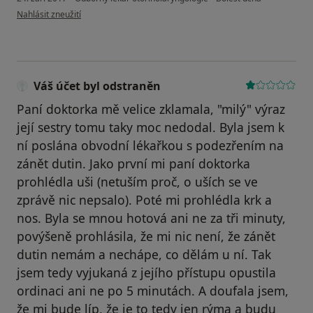
podle názoru uživatele Váš účet byl odstraněn
Nahlásit zneužití
Váš účet byl odstraněn
Paní doktorka mě velice zklamala, "milý" výraz
její sestry tomu taky moc nedodal. Byla jsem k
ní poslána obvodní lékařkou s podezřením na
zánět dutin. Jako první mi paní doktorka
prohlédla uši (netuším proč, o uších se ve
zprávě nic nepsalo). Poté mi prohlédla krk a
nos. Byla se mnou hotová ani ne za tři minuty,
povýšeně prohlásila, že mi nic není, že zánět
dutin nemám a nechápe, co dělám u ní. Tak
jsem tedy vyjukaná z jejího přístupu opustila
ordinaci ani ne po 5 minutách. A doufala jsem,
že mi bude líp, že je to tedy jen rýma a budu