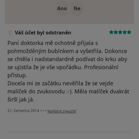
Ano
Ne
Váš účet byl odstraněn
Paní doktorka mě ochotně přijala s
pohmožděným bubínkem a vyšetřila. Dokonce
se chtěla i nadstandardně podívat do krku aby
se ujistila že je vše vpořádku. Profesionální
přístup.
Docela mi ze začátku nevěřila že se vejde
malíček do zvukovodu :-). Měla malíček dvakrát
širší jak já.
podle názoru uživatele Váš účet byl odstraněn
21. července 2014
•
•
•
Nahlásit zneužití