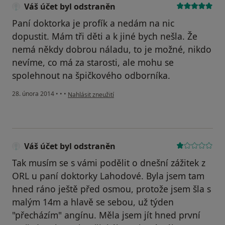
Váš účet byl odstraněn
Paní doktorka je profík a nedám na nic
dopustit. Mám tři děti a k jiné bych nešla. Že
nemá někdy dobrou náladu, to je možné, nikdo
nevíme, co má za starosti, ale mohu se
spolehnout na špičkového odborníka.
podle názoru uživatele Váš účet byl odstraněn
28. února 2014
•
•
•
Nahlásit zneužití
Váš účet byl odstraněn
Tak musím se s vámi podělit o dnešní zážitek z
ORL u paní doktorky Lahodové. Byla jsem tam
hned ráno ještě před osmou, protože jsem šla s
malým 14m a hlavě se sebou, už týden
"přecházím" angínu. Měla jsem jít hned první