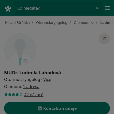
Hla
Co hledáte?
Hlavní Stránka
Otorinolaryngolog
Olomouc
Ludmil
Změna města
MUDr.
Ludmila Lahodová
o specializacích
Otorinolaryngolog
·
Více
Olomouc
1 adresa
42 názorů
Kontaktní údaje