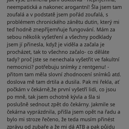
neempatická a nakonec arogantní! Šla jsem tam
zoufalá a v podstatě jsem pořád zoufalá, s
problémem chronického zánětu dutin, který mi
teď hodně znepříjemňuje fungování. Mám za
sebou několik vyšetření a všechny podklady
jsem jí přinesla, když je viděla a začala je
procházet, tak to všechno začalo- co děláte
tady? proč jste se nenechala vyšetřit ve fakultní
nemocnici? potřebuju snímky z rentgenu! -
přitom tam měla slovní zhodnocení snímků atd.
doslova mě tam drtila a dusila. Pak mi řekla, ať
počkám v čekárně,že první vyšetří lidi, co jsou
po mně, tak jsem ochotně kývla a šla si
poslušně sednout zpět do čekárny. Jakmile se
čekárna vyprázdnila, přišla jsem opět na řadu a
bylo mi stroze řečeno, že teda musím přinést
zprávu od zubaře a že mi dá ATB a pak půjdu