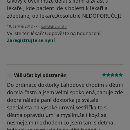
takový člověk může dělat s lidmi a zvlášť u
lékaře , kde pacient jde s bolestí k lékaři a
zdeptanej od lékaře.Absolutně NEDOPORUČUJI
podle názoru uživatele Váš účet byl odstraněn
10. června 2012
•
•
•
Nahlásit zneužití
Vy jste ten lékař? Odpovězte na hodnocení!
Zaregistrujte se nyní
Váš účet byl odstraněn
Do ordinace doktorky Lahodové chodím s dětmi
docela často a jsem velmi spokojená,panuje zde
dobrá nálada,paní doktorka je svá,ale
specialista na vysoké urovni,sestřička to s
dětma opravdu umí a myslím,že i když se
nesměje,mimochodem co jsem tam s dětma
byla,tak se usmívala,je na děti hodná a