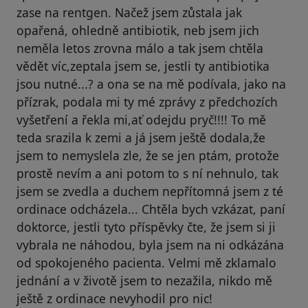
zase na rentgen. Načež jsem zůstala jak
opařená, ohledně antibiotik, neb jsem jich
neměla letos zrovna málo a tak jsem chtěla
vědět víc,zeptala jsem se, jestli ty antibiotika
jsou nutné...? a ona se na mě podívala, jako na
přízrak, podala mi ty mé zprávy z předchozích
vyšetření a řekla mi,ať odejdu pryč!!!! To mě
teda srazila k zemi a já jsem ještě dodala,že
jsem to nemyslela zle, že se jen ptám, protože
prostě nevím a ani potom to s ní nehnulo, tak
jsem se zvedla a duchem nepřítomná jsem z té
ordinace odcházela... Chtěla bych vzkázat, paní
doktorce, jestli tyto příspěvky čte, že jsem si ji
vybrala ne náhodou, byla jsem na ni odkázána
od spokojeného pacienta. Velmi mě zklamalo
jednání a v životě jsem to nezažila, nikdo mě
ještě z ordinace nevyhodil pro nic!