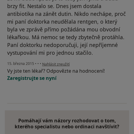
brzy fit. Nestalo se. Dnes jsem dostala
antibiotika na zánět dutin. Nikdo nechápe, proč
mi paní doktorka neudělala rentgen, o který
byla ve zprávě přímo požádána mou obvodní
lékařkou. Má nemoc se tedy zbytečně protáhla.
Paní doktorku nedoporučuji, její nepříjemné
vystupování mi pro jednou stačilo.
podle názoru uživatele Váš účet byl odstraněn
15. března 2015
•
•
•
Nahlásit zneužití
Vy jste ten lékař? Odpovězte na hodnocení!
Zaregistrujte se nyní
Pomáhají vám názory rozhodovat o tom,
kterého specialistu nebo ordinaci navštívit?