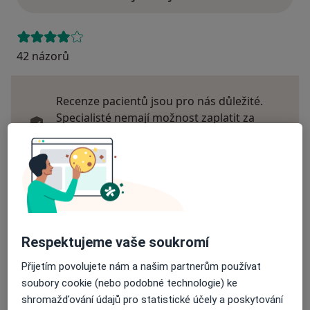
42 názorů
Recenze pacientů jsou pro nás důležité.
Specialisté nemají možnost zaplatit za
odstranění nebo změnu recenze pacienta.
Další informace o názorech
Další informace.
Respektujeme vaše soukromí
Hledejte v názorech
Přijetím povolujete nám a našim partnerům používat
soubory cookie (nebo podobné technologie) ke
shromažďování údajů pro statistické účely a poskytování