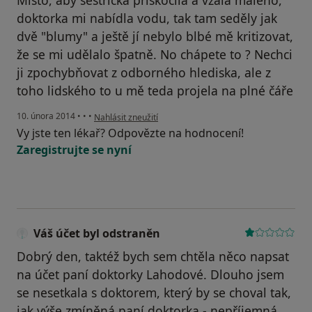
Místo, aby sestřička přiskočila a vzala malého,
doktorka mi nabídla vodu, tak tam seděly jak
dvě "blumy" a ještě jí nebylo blbé mě kritizovat,
že se mi udělalo špatně. No chápete to ? Nechci
ji zpochybňovat z odborného hlediska, ale z
toho lidského to u mě teda projela na plné čáře
podle názoru uživatele Váš účet byl odstraněn
10. února 2014
•
•
•
Nahlásit zneužití
Vy jste ten lékař? Odpovězte na hodnocení!
Zaregistrujte se nyní
Váš účet byl odstraněn
Dobrý den, taktéž bych sem chtěla něco napsat
na účet paní doktorky Lahodové. Dlouho jsem
se nesetkala s doktorem, který by se choval tak,
jak výše zmíněná paní doktorka - nepříjemná,