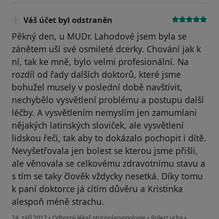
Váš účet byl odstraněn
Pěkný den, u MUDr. Lahodové jsem byla se
zánětem uší své osmileté dcerky. Chování jak k
ní, tak ke mně, bylo velmi profesionální. Na
rozdíl od řady dalších doktorů, které jsme
bohužel musely v poslední době navštívit,
nechybělo vysvětlení problému a postupu další
léčby. A vysvětlením nemyslím jen zamumlani
nějakých latinských sloviček, ale vysvětlení
lidskou řeči, tak aby to dokázalo pochopit i dítě.
Nevyšetřovala jen bolest se kterou jsme přišli,
ale věnovala se celkovému zdravotnímu stavu a
s tím se taky člověk vždycky nesetká. Díky tomu
k paní doktorce já cítím důvěru a Kristinka
alespoň méně strachu.
24. září 2017
•
Odborný lékař otorinolaryngologie
•
Bolest ucha
•