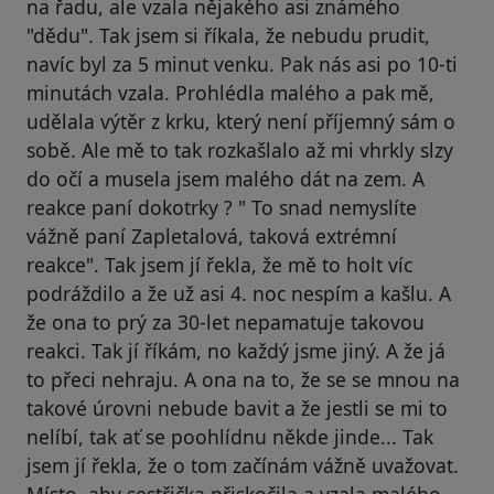
na řadu, ale vzala nějakého asi známého
"dědu". Tak jsem si říkala, že nebudu prudit,
navíc byl za 5 minut venku. Pak nás asi po 10-ti
minutách vzala. Prohlédla malého a pak mě,
udělala výtěr z krku, který není příjemný sám o
sobě. Ale mě to tak rozkašlalo až mi vhrkly slzy
do očí a musela jsem malého dát na zem. A
reakce paní dokotrky ? " To snad nemyslíte
vážně paní Zapletalová, taková extrémní
reakce". Tak jsem jí řekla, že mě to holt víc
podráždilo a že už asi 4. noc nespím a kašlu. A
že ona to prý za 30-let nepamatuje takovou
reakci. Tak jí říkám, no každý jsme jiný. A že já
to přeci nehraju. A ona na to, že se se mnou na
takové úrovni nebude bavit a že jestli se mi to
nelíbí, tak ať se poohlídnu někde jinde... Tak
jsem jí řekla, že o tom začínám vážně uvažovat.