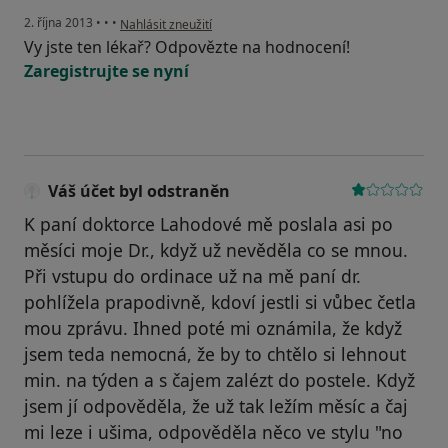
podle názoru uživatele Váš účet byl odstraněn
2. října 2013
•
•
•
Nahlásit zneužití
Vy jste ten lékař? Odpovězte na hodnocení!
Zaregistrujte se nyní
Váš účet byl odstraněn
K paní doktorce Lahodové mě poslala asi po
měsíci moje Dr., když už nevěděla co se mnou.
Při vstupu do ordinace už na mě paní dr.
pohlížela prapodivně, kdoví jestli si vůbec četla
mou zprávu. Ihned poté mi oznámila, že když
jsem teda nemocná, že by to chtělo si lehnout
min. na týden a s čajem zalézt do postele. Když
jsem jí odpověděla, že už tak ležím měsíc a čaj
mi leze i ušima, odpověděla něco ve stylu "no