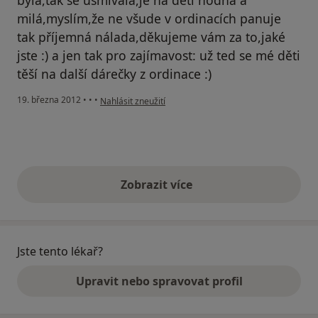
milá,myslím,že ne všude v ordinacích panuje
tak příjemná nálada,děkujeme vám za to,jaké
jste :) a jen tak pro zajímavost: už ted se mé děti
těší na další dárečky z ordinace :)
podle názoru uživatele Váš účet byl odstraněn
19. března 2012
•
•
•
Nahlásit zneužití
Zobrazit více
výše uvedené názory
Jste tento lékař?
Upravit nebo spravovat profil