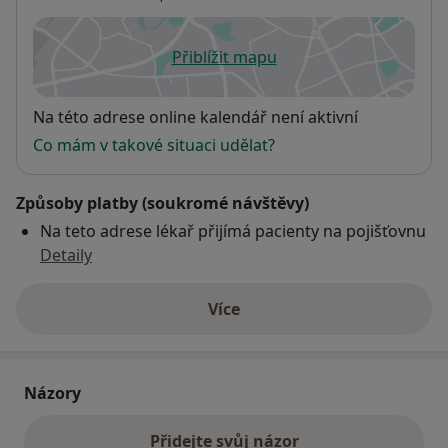
Přiblížit mapu
se otevře v nové záložce
Dostupnost
Na této adrese online kalendář není aktivní
Co mám v takové situaci udělat?
Způsoby platby (soukromé návštěvy)
Na teto adrese lékař přijímá pacienty na pojišťovnu
Detaily
Více
o adrese
Názory
Přidejte svůj názor