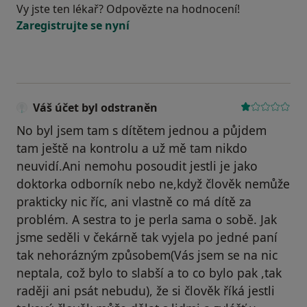
Vy jste ten lékař? Odpovězte na hodnocení!
Zaregistrujte se nyní
Váš účet byl odstraněn
No byl jsem tam s dítětem jednou a půjdem
tam ještě na kontrolu a už mě tam nikdo
neuvidí.Ani nemohu posoudit jestli je jako
doktorka odborník nebo ne,když člověk nemůže
prakticky nic říc, ani vlastně co má dítě za
problém. A sestra to je perla sama o sobě. Jak
jsme seděli v čekárně tak vyjela po jedné paní
tak nehorázným způsobem(Vás jsem se na nic
neptala, což bylo to slabší a to co bylo pak ,tak
raději ani psát nebudu), že si člověk říká jestli