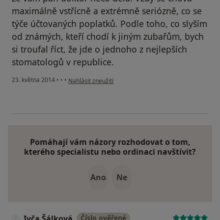
maximálně vstřícně a extrémně seriózně, co se
týče účtovaných poplatků. Podle toho, co slyším
od známých, kteří chodí k jiným zubařům, bych
si troufal říct, že jde o jednoho z nejlepších
stomatologů v republice.
podle názoru uživatele Váš účet byl odstraněn
23. května 2014
•
•
•
Nahlásit zneužití
Pomáhají vám názory rozhodovat o tom,
kterého specialistu nebo ordinaci navštívit?
Ano
Ne
Ivča Šálková
Číslo ověřené