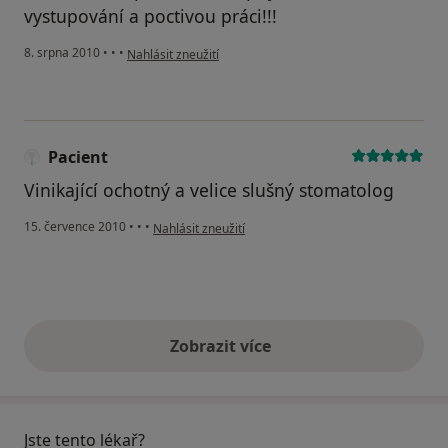
vystupování a poctivou práci!!!
podle názoru uživatele Pacient
8. srpna 2010
•
•
•
Nahlásit zneužití
Pacient
Vinikající ochotný a velice slušný stomatolog
podle názoru uživatele Pacient
15. července 2010
•
•
•
Nahlásit zneužití
Zobrazit více
výše uvedené názory
Jste tento lékař?