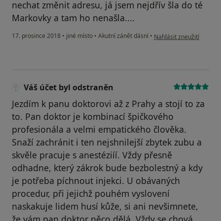
nechat změnit adresu, já jsem nejdřív šla do té
Markovky a tam ho nenašla....
podle názoru uživatele J
17. prosince 2018
•
jiné místo
•
Akutní zánět dásní
•
Nahlásit zneužití
Váš účet byl odstraněn
Jezdím k panu doktorovi až z Prahy a stojí to za
to. Pan doktor je kombinací špičkového
profesionála a velmi empatického člověka.
Snaží zachránit i ten nejshnilejší zbytek zubu a
skvěle pracuje s anestéziíí. Vždy přesně
odhadne, který zákrok bude bezbolestný a kdy
je potřeba píchnout injekci. U obávaných
procedur, při jejichž pouhém vyslovení
naskakuje lidem husí kůže, si ani nevšimnete,
že vám pan doktor něco dělá. Vždy se chová