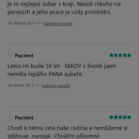
Je to nejlepsi zubar v kraji. Nesidi nikoho na
penezich a jeho prace je vzdy prvotridni.
podle názoru uživatele Pacient
18. března 2011
•
•
•
Nahlásit zneužití
Pacient
Letos mi bude 59 let - NIKDY v životě jsem
neměla lepšího PANA zubaře.
podle názoru uživatele Pacient
14. února 2011
•
•
•
Nahlásit zneužití
Pacient
Chodí k němu celá naše rodina a nemůžeme si
stěžovat, naopak. Chválím příjemné