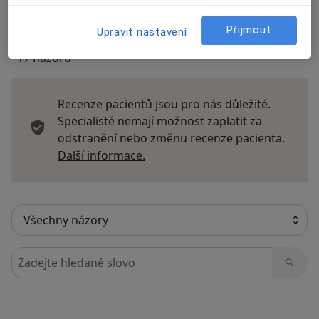
Přijmout
Upravit nastavení
17 názorů
Recenze pacientů jsou pro nás důležité.
Specialisté nemají možnost zaplatit za
odstranění nebo změnu recenze pacienta.
Další informace o názorech
Další informace.
Hledejte v názorech