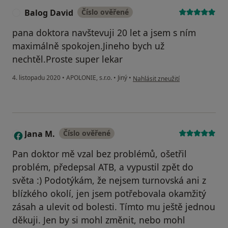
Balog David
Číslo ověřené
B
pana doktora navštevuji 20 let a jsem s ním
maximálně spokojen.Jineho bych už
nechtěl.Proste super lekar
podle názoru uživatele Balog Dav
4. listopadu 2020
•
APOLONIE, s.r.o.
•
Jiný
•
Nahlásit zneužití
Jana M.
Číslo ověřené
J
Pan doktor mě vzal bez problémů, ošetřil
problém, předepsal ATB, a vypustil zpět do
světa :) Podotýkám, že nejsem turnovská ani z
blízkého okolí, jen jsem potřebovala okamžitý
zásah a ulevit od bolesti. Tímto mu ještě jednou
děkuji. Jen by si mohl změnit, nebo mohl