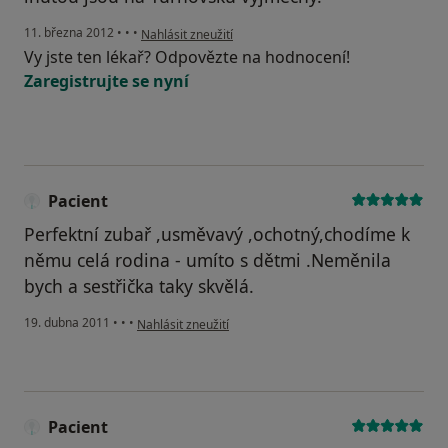
podle názoru uživatele Váš účet byl odstraněn
11. března 2012
•
•
•
Nahlásit zneužití
Vy jste ten lékař? Odpovězte na hodnocení!
Zaregistrujte se nyní
Pacient
Perfektní zubař ,usměvavý ,ochotný,chodíme k
němu celá rodina - umíto s dětmi .Neměnila
bych a sestřička taky skvělá.
podle názoru uživatele Pacient
19. dubna 2011
•
•
•
Nahlásit zneužití
Pacient