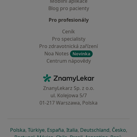
Mobilní aplikace
Blog pro pacienty
Pro profesionály
Ceník
Pro specialisty
Pro zdravotnická zařízení
Noa Notes
Novinka
Centrum nápovědy
Kontakt
ZnamyLekar - Hlavní stránka
ZnanyLekarz Sp. z o.o.
ul. Kolejowa 5/7
01-217 Warszawa, Polska
se otevře v nové záložce
se otevře v nové záložce
se otevře v nové záložce
se otevře v nové záložce
se otevře v 
se o
Polska
,
Türkiye
,
España
,
Italia
,
Deutschland
,
Česko
,