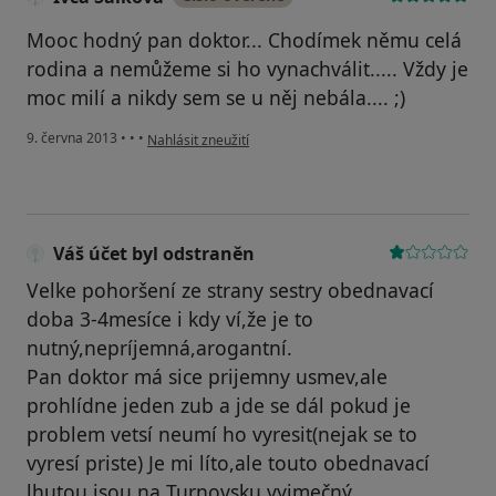
Mooc hodný pan doktor... Chodímek němu celá
rodina a nemůžeme si ho vynachválit..... Vždy je
moc milí a nikdy sem se u něj nebála.... ;)
podle názoru uživatele Ivča Šálková
9. června 2013
•
•
•
Nahlásit zneužití
Váš účet byl odstraněn
Velke pohoršení ze strany sestry obednavací
doba 3-4mesíce i kdy ví,že je to
nutný,nepríjemná,arogantní.
Pan doktor má sice prijemny usmev,ale
prohlídne jeden zub a jde se dál pokud je
problem vetsí neumí ho vyresit(nejak se to
vyresí priste) Je mi líto,ale touto obednavací
lhutou jsou na Turnovsku vyjmečný.