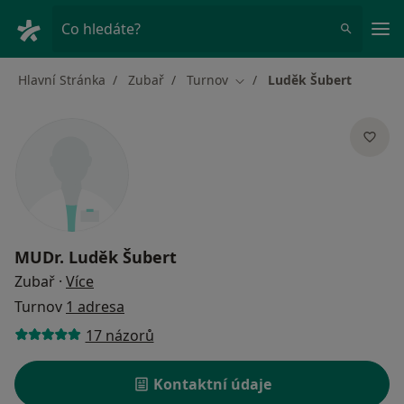
Hla
Co hledáte?
Hlavní Stránka
Zubař
Turnov
Luděk Šubert
Změna města
MUDr.
Luděk Šubert
o specializacích
Zubař
·
Více
Turnov
1 adresa
17 názorů
Kontaktní údaje