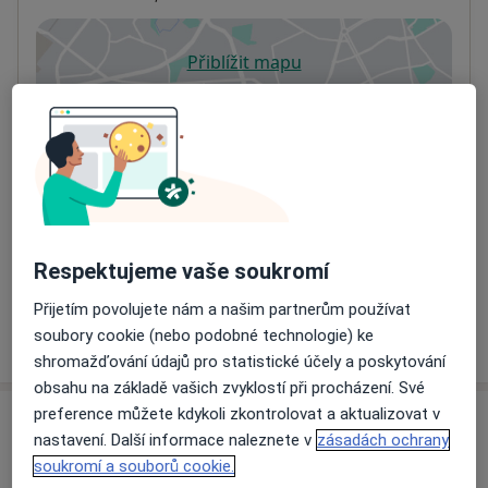
Přiblížit mapu
se otevře v nové záložce
Dostupnost
Na této adrese online kalendář není aktivní
Co mám v takové situaci udělat?
Způsoby platby (soukromé návštěvy)
Na teto adrese lékař přijímá pacienty na pojišťovnu
Respektujeme vaše soukromí
Detaily
Přijetím povolujete nám a našim partnerům používat
Více
soubory cookie (nebo podobné technologie) ke
o adrese
shromažďování údajů pro statistické účely a poskytování
obsahu na základě vašich zvyklostí při procházení. Své
preference můžete kdykoli zkontrolovat a aktualizovat v
Názory
nastavení. Další informace naleznete v
zásadách ochrany
soukromí a souborů cookie.
Přidejte svůj názor