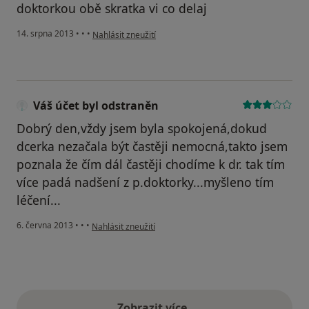
doktorkou obě skratka vi co delaj
podle názoru uživatele Váš účet byl odstraněn
14. srpna 2013
•
•
•
Nahlásit zneužití
Váš účet byl odstraněn
Dobrý den,vždy jsem byla spokojená,dokud
dcerka nezačala být častěji nemocná,takto jsem
poznala že čím dál častěji chodíme k dr. tak tím
více padá nadšení z p.doktorky...myšleno tím
léčení...
podle názoru uživatele Váš účet byl odstraněn
6. června 2013
•
•
•
Nahlásit zneužití
Zobrazit více