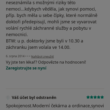
neseznámila s možnými riziky této
nemoci...kdybych věděla, jak synovi pomoci,
příp. bych měla u sebe čípky, které normálně
doktoři předepisují, mohli jsme se vyvarovat
volání rychlé záchranné služby a pobytu v
nemocnici.
BTW: u p. doktorky jsme byli v 10.30 a
záchranku jsem volala ve 14.00.
podle názoru uživatele Váš účet byl odstraněn
6. srpna 2014
•
•
•
Nahlásit zneužití
Vy jste ten lékař? Odpovězte na hodnocení!
Zaregistrujte se nyní
Váš účet byl odstraněn
Spokojenost.Moderní čekárna a ordinace,synovi