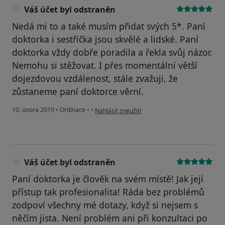
Váš účet byl odstraněn
Nedá mi to a také musím přidat svých 5*. Paní
doktorka i sestřička jsou skvělé a lidské. Paní
doktorka vždy dobře poradila a řekla svůj názor.
Nemohu si stěžovat. I přes momentální větší
dojezdovou vzdálenost, stále zvažuji, že
zůstaneme paní doktorce věrní.
podle názoru uživatele Váš účet byl odstraněn
10. února 2019
•
Ordinace
•
•
Nahlásit zneužití
Váš účet byl odstraněn
Paní doktorka je člověk na svém místě! Jak její
přístup tak profesionalita! Ráda bez problémů
zodpoví všechny mé dotazy, když si nejsem s
něčím jista. Není problém ani při konzultaci po