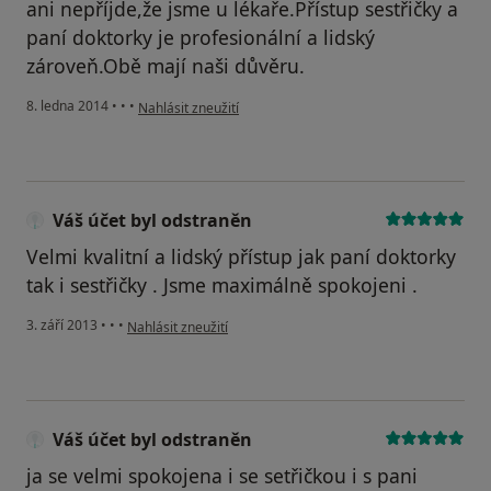
ani nepříjde,že jsme u lékaře.Přístup sestřičky a
paní doktorky je profesionální a lidský
zároveň.Obě mají naši důvěru.
podle názoru uživatele Váš účet byl odstraněn
8. ledna 2014
•
•
•
Nahlásit zneužití
Váš účet byl odstraněn
Velmi kvalitní a lidský přístup jak paní doktorky
tak i sestřičky . Jsme maximálně spokojeni .
podle názoru uživatele Váš účet byl odstraněn
3. září 2013
•
•
•
Nahlásit zneužití
Váš účet byl odstraněn
ja se velmi spokojena i se setřičkou i s pani