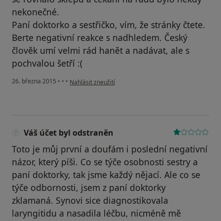
nekonečné.
Paní doktorko a sestřičko, vím, že stránky čtete.
Berte negativní reakce s nadhledem. Český
člověk umí velmi rád hanět a nadávat, ale s
pochvalou šetří :(
podle názoru uživatele Váš účet byl odstraněn
26. března 2015
•
•
•
Nahlásit zneužití
Váš účet byl odstraněn
Toto je můj první a doufám i poslední negativní
názor, který píši. Co se týče osobnosti sestry a
paní doktorky, tak jsme každý nějací. Ale co se
týče odbornosti, jsem z paní doktorky
zklamaná. Synovi sice diagnostikovala
laryngitidu a nasadila léčbu, nicméně mě