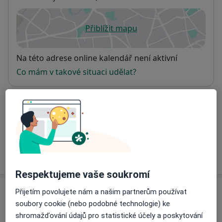
Přiblížit mapu
se otevře v nové záložce
Dostupnost
Na této adrese online kalendář není aktivní
Co mám v takové situaci udělat?
Způsoby platby (soukromé návštěvy)
Na teto adrese lékař přijímá pacienty na pojišťovnu
Detaily
Více
o adrese
Respektujeme vaše soukromí
Přijetím povolujete nám a našim partnerům používat
Názory
soubory cookie (nebo podobné technologie) ke
shromažďování údajů pro statistické účely a poskytování
Přidejte svůj názor