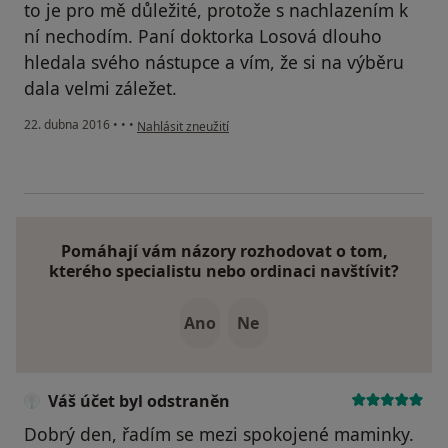
to je pro mě důležité, protože s nachlazením k
ní nechodím. Paní doktorka Losová dlouho
hledala svého nástupce a vím, že si na výběru
dala velmi záležet.
podle názoru uživatele Váš účet byl odstraněn
22. dubna 2016
•
•
•
Nahlásit zneužití
Pomáhají vám názory rozhodovat o tom,
kterého specialistu nebo ordinaci navštívit?
Ano
Ne
Váš účet byl odstraněn
Dobrý den, řadím se mezi spokojené maminky.