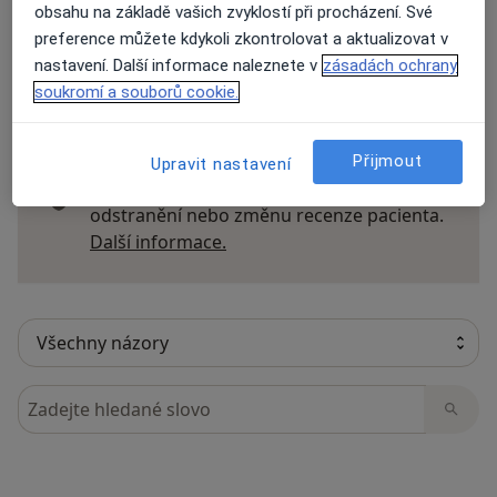
obsahu na základě vašich zvyklostí při procházení. Své
preference můžete kdykoli zkontrolovat a aktualizovat v
nastavení. Další informace naleznete v
zásadách ochrany
13 názorů
soukromí a souborů cookie.
Recenze pacientů jsou pro nás důležité.
Přijmout
Upravit nastavení
Specialisté nemají možnost zaplatit za
odstranění nebo změnu recenze pacienta.
Další informace o názorech
Další informace.
Hledejte v názorech