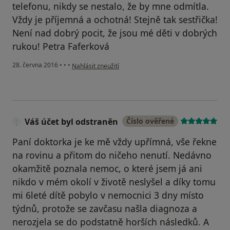
telefonu, nikdy se nestalo, že by mne odmítla.
Vždy je příjemná a ochotná! Stejně tak sestřička!
Není nad dobrý pocit, že jsou mé děti v dobrých
rukou! Petra Faferková
podle názoru uživatele Váš účet byl odstraněn
28. června 2016
•
•
•
Nahlásit zneužití
Váš účet byl odstraněn
Číslo ověřené
Paní doktorka je ke mě vždy upřímná, vše řekne
na rovinu a přitom do ničeho nenutí. Nedávno
okamžitě poznala nemoc, o které jsem já ani
nikdo v mém okolí v životě neslyšel a díky tomu
mi 6leté dítě pobylo v nemocnici 3 dny místo
týdnů, protože se zavčasu našla diagnoza a
nerozjela se do podstatně horších následků. A