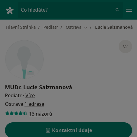
Hla
Co hledáte?
Hlavní Stránka
Pediatr
Ostrava
Lucie Salzmanová
Změna města
MUDr.
Lucie Salzmanová
o specializacích
Pediatr
·
Více
Ostrava
1 adresa
13 názorů
Kontaktní údaje