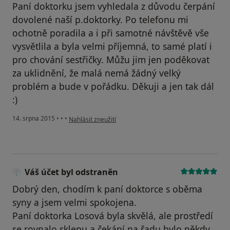
Paní doktorku jsem vyhledala z důvodu čerpání
dovolené naší p.doktorky. Po telefonu mi
ochotně poradila a i při samotné návštěvě vše
vysvětlila a byla velmi příjemná, to samé platí i
pro chování sestřičky. Můžu jim jen poděkovat
za uklidnění, že malá nemá žádný velký
problém a bude v pořádku. Děkuji a jen tak dál
:)
podle názoru uživatele Váš účet byl odstraněn
14. srpna 2015
•
•
•
Nahlásit zneužití
Váš účet byl odstraněn
Dobrý den, chodím k paní doktorce s oběma
syny a jsem velmi spokojena.
Paní doktorka Losová byla skvělá, ale prostředí
se rovnalo sklepu a čekání na řadu bylo někdy