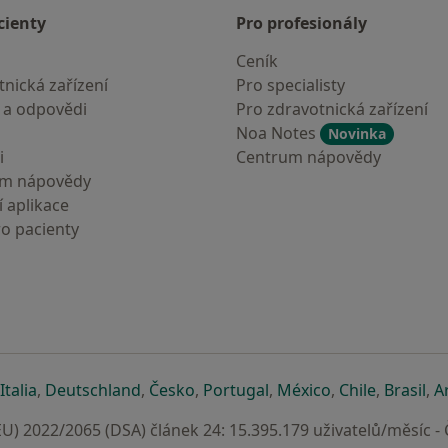
cienty
Pro profesionály
Ceník
nická zařízení
Pro specialisty
 a odpovědi
Pro zdravotnická zařízení
Noa Notes
Novinka
i
Centrum nápovědy
um nápovědy
 aplikace
ro pacienty
záložce
 v nové záložce
e otevře v nové záložce
se otevře v nové záložce
se otevře v nové záložce
se otevře v nové záložce
se otevře v nové záložc
se otevře v nov
se otevře
se 
Italia
,
Deutschland
,
Česko
,
Portugal
,
México
,
Chile
,
Brasil
,
A
U) 2022/2065 (DSA) článek 24: 15.395.179 uživatelů/měsíc -