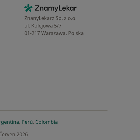
Kontakt
ZnamyLekar - Hlavní stránka
ZnanyLekarz Sp. z o.o.
ul. Kolejowa 5/7
01-217 Warszawa, Polska
e
é záložce
 v nové záložce
otevře v nové záložce
se otevře v nové záložce
se otevře v nové záložce
se otevře v nové záložce
rgentina
,
Perú
,
Colombia
 Červen 2026