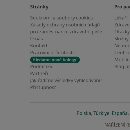
Stránky
Pro pa
Soukromí a soubory cookies
Lékaři
Zásady ochrany osobních údajů
Zdravot
pro zaměstnance zdravotní péče
Otázky
O nás
Služby
Kontakt
Nemoc
Pracovní příležitosti
Centr
Mobilní
Hledáme nové kolegy!
Podmínky
Blog p
Partneři
Jak řadíme výsledky vyhledávání?
Přístupnost
se otevře v nové 
se otevře
s
Polska
,
Türkiye
,
España
,
NAŘÍZENÍ (E