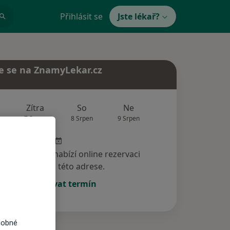
Přihlásit se
Jste lékař?
e se na ZnamyLekar.cz
Zítra
So
Ne
Po
Út
7 Srpen
8 Srpen
9 Srpen
10 Srpen
11 Srp
specialista nenabízí online rezervaci
termínu na této adrese.
Rezervovat termín
dobné