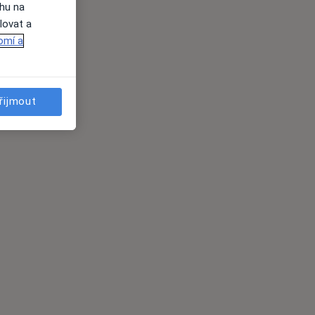
ahu na
lovat a
omí a
řijmout