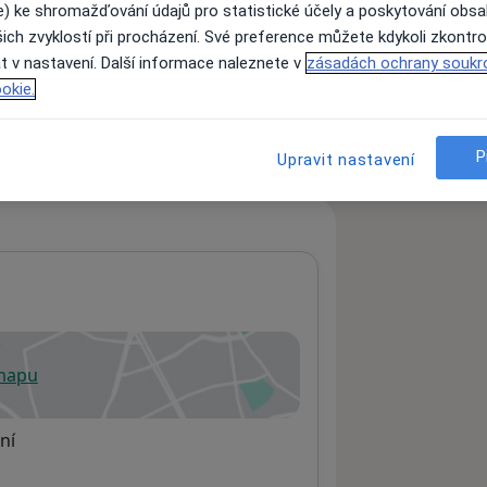
e) ke shromažďování údajů pro statistické účely a poskytování obs
ich zvyklostí při procházení. Své preference můžete kdykoli zkontro
t v nastavení. Další informace naleznete v
zásadách ochrany soukr
ách nejsou k dispozici
okie.
ádné informace o svých službách.
P
Upravit nastavení
 mapu
 otevře v nové záložce
ní