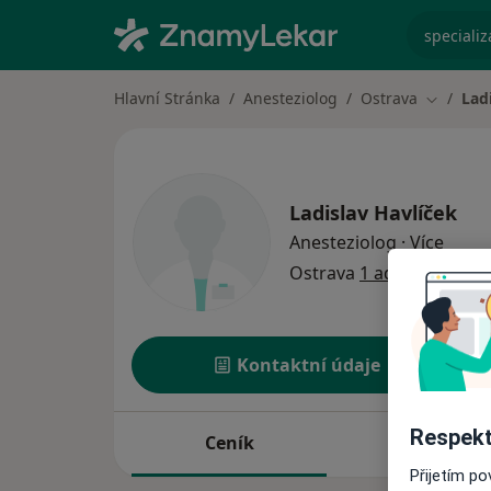
specializ
Hlavní Stránka
Anesteziolog
Ostrava
Lad
Změna m
Ladislav Havlíček
o spec
Anesteziolog
·
Více
Ostrava
1 adresa
Kontaktní údaje
Respekt
Ceník
Adresy
Přijetím p