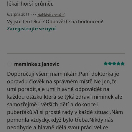
lékař horší průměr.
podle názoru uživatele Pacient
6. srpna 2011
•
•
•
Nahlásit zneužití
Vy jste ten lékař? Odpovězte na hodnocení!
Zaregistrujte se nyní
maminka z Janovic
M
Doporučuji všem maminkám.Paní doktorka je
opravdu člověk na správném místě.Ne jen,že
umí poradit,ale umí hlavně odpovědět na
každou otázku,která se týká zdraví miminek,ale
samozřejmě i větších dětí a dokonce i
puberťáků.Ví si prostě rady v každé situaci.Nám
pomohla vždycky,když bylo třeba.Nikdy nás
neodbyde a hlavně dělá svou práci velice