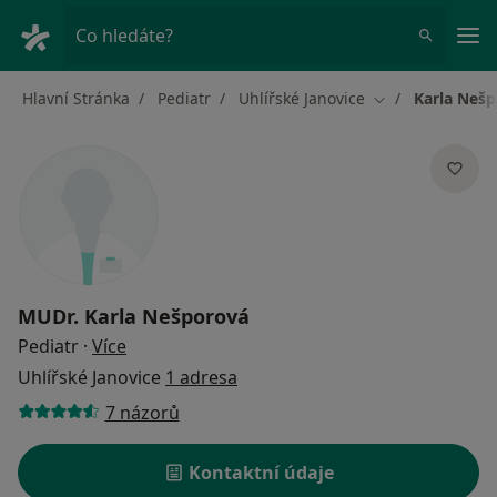
Hla
Co hledáte?
Hlavní Stránka
Pediatr
Uhlířské Janovice
Karla Neš
Změna města
MUDr.
Karla Nešporová
o specializacích
Pediatr
·
Více
Uhlířské Janovice
1 adresa
7 názorů
Kontaktní údaje