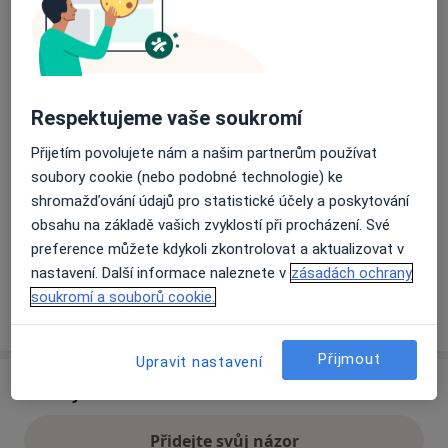
Přiblížit mapu
se otevře v nové záložce
Dostupnost
Respektujeme vaše soukromí
Na této adrese online kalendář není aktivní
Co mám v takové situaci udělat?
Přijetím povolujete nám a našim partnerům používat
soubory cookie (nebo podobné technologie) ke
shromažďování údajů pro statistické účely a poskytování
Způsoby platby (soukromé návštěvy)
obsahu na základě vašich zvyklostí při procházení. Své
Na teto adrese lékař přijímá pacienty na pojišťovnu
preference můžete kdykoli zkontrolovat a aktualizovat v
Detaily
nastavení. Další informace naleznete v
zásadách ochrany
soukromí a souborů cookie.
Více
o adrese
Přijmout
Upravit nastavení
Názory
Přidejte svůj názor