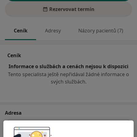
Rezervovat termín
Ceník
Adresy
Názory pacientů (7)
Ceník
Informace o službách a cenách nejsou k dispozici
Tento specialista ještě nepřidával žádné informace o
svých službách.
Adresa
Ordinace PL pro děti a dorost
Zdravotnická 108,
Uhlířské Janovice
28504