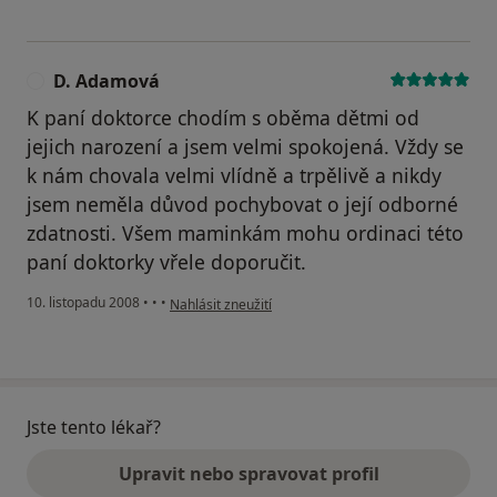
D. Adamová
D
K paní doktorce chodím s oběma dětmi od
jejich narození a jsem velmi spokojená. Vždy se
k nám chovala velmi vlídně a trpělivě a nikdy
jsem neměla důvod pochybovat o její odborné
zdatnosti. Všem maminkám mohu ordinaci této
paní doktorky vřele doporučit.
podle názoru uživatele D. Adamová
10. listopadu 2008
•
•
•
Nahlásit zneužití
Jste tento lékař?
Upravit nebo spravovat profil