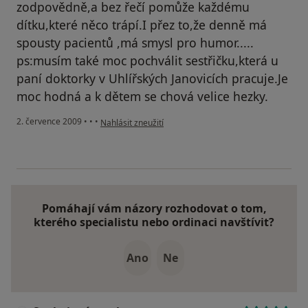
zodpovědně,a bez řečí pomůže každému
dítku,které něco trápí.I přez to,že denně má
spousty pacientů ,má smysl pro humor.....
ps:musím také moc pochválit sestřičku,která u
paní doktorky v Uhlířských Janovicích pracuje.Je
moc hodná a k dětem se chová velice hezky.
podle názoru uživatele maminka z Janovic
2. července 2009
•
•
•
Nahlásit zneužití
Pomáhají vám názory rozhodovat o tom,
kterého specialistu nebo ordinaci navštívit?
Ano
Ne