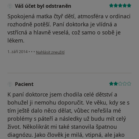
Váš účet byl odstraněn
Spokojená matka čtyř dětí, atmosféra v ordinaci
rozhodně potěší. Paní doktorka je vlídná a
vstřícná a hlavně veselá, což samo o sobě je
lékem.
podle názoru uživatele Váš účet byl odstraněn
1. září 2014
•
•
•
Nahlásit zneužití
Pacient
K paní doktorce jsem chodila celé dětství a
bohužel ji nemohu doporučit. Ve věku, kdy se s
tím ještě dalo něco dělat, vůbec neřešila mé
problémy s páteří a následky už budu mít celý
život. Několikrát mi také stanovila špatnou
diagnózu. Jako člověk je milá, vtipná, ale jako