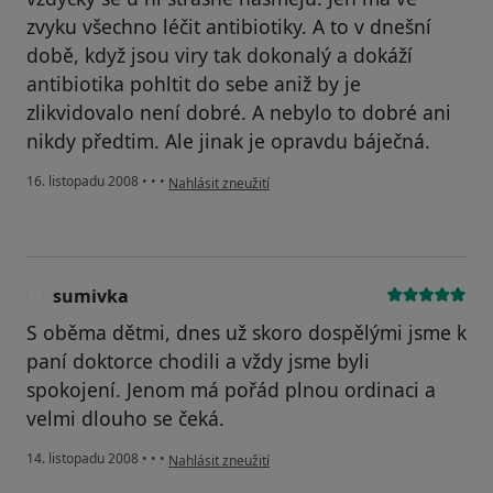
zvyku všechno léčit antibiotiky. A to v dnešní
době, když jsou viry tak dokonalý a dokáží
antibiotika pohltit do sebe aniž by je
zlikvidovalo není dobré. A nebylo to dobré ani
nikdy předtim. Ale jinak je opravdu báječná.
podle názoru uživatele Pacient
16. listopadu 2008
•
•
•
Nahlásit zneužití
sumivka
S
S oběma dětmi, dnes už skoro dospělými jsme k
paní doktorce chodili a vždy jsme byli
spokojení. Jenom má pořád plnou ordinaci a
velmi dlouho se čeká.
podle názoru uživatele sumivka
14. listopadu 2008
•
•
•
Nahlásit zneužití