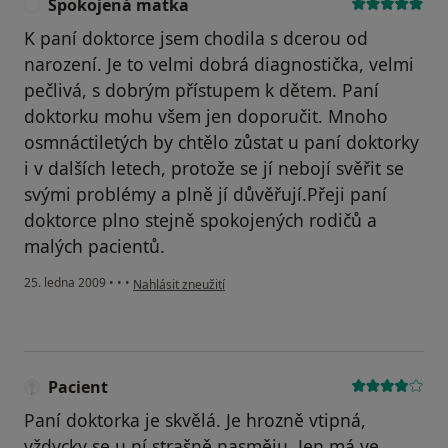
Spokojená matka
S
K paní doktorce jsem chodila s dcerou od
narození. Je to velmi dobrá diagnostička, velmi
pečlivá, s dobrým přístupem k dětem. Paní
doktorku mohu všem jen doporučit. Mnoho
osmnáctiletých by chtělo zůstat u paní doktorky
i v dalších letech, protože se jí nebojí svěřit se
svými problémy a plně jí důvěřují.Přeji paní
doktorce plno stejně spokojených rodičů a
malých pacientů.
podle názoru uživatele Spokojená matka
25. ledna 2009
•
•
•
Nahlásit zneužití
Pacient
Paní doktorka je skvělá. Je hrozně vtipná,
vždycky se u ní strašně nasměju. Jen má ve