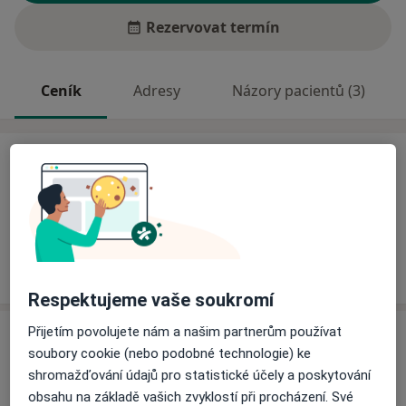
Rezervovat termín
Ceník
Adresy
Názory pacientů (3)
Ceník
Informace o službách a cenách nejsou k dispozici
Tento specialista ještě nepřidával žádné informace o
svých službách.
Respektujeme vaše soukromí
Přijetím povolujete nám a našim partnerům používat
Adresa
soubory cookie (nebo podobné technologie) ke
shromažďování údajů pro statistické účely a poskytování
Praktický lékař pro děti a dorost
obsahu na základě vašich zvyklostí při procházení. Své
U nemocnice 148,
Domažlice
34401