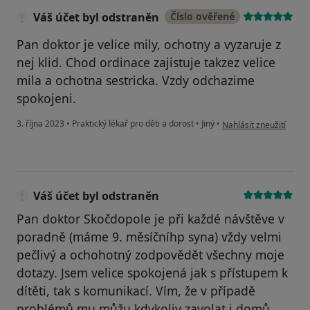
Váš účet byl odstraněn
Číslo ověřené
Pan doktor je velice mily, ochotny a vyzaruje z
nej klid. Chod ordinace zajistuje takzez velice
mila a ochotna sestricka. Vzdy odchazime
spokojeni.
podle názoru uživatele
3. října 2023
•
Praktický lékař pro děti a dorost
•
Jiný
•
Nahlásit zneužití
Váš účet byl odstraněn
Pan doktor Skočdopole je při každé návštěve v
poradně (máme 9. měsíčníhp syna) vždy velmi
pečlivý a ochohotný zodpovědět všechny moje
dotazy. Jsem velice spokojená jak s přístupem k
dítěti, tak s komunikací. Vím, že v případě
problémů mu můžu kdykoliv zavolat i domů.