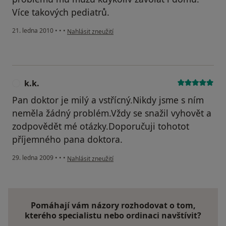
Více takových pediatrů.
podle názoru uživatele Váš účet byl odstraněn
21. ledna 2010
•
•
•
Nahlásit zneužití
k.k.
K
Pan doktor je milý a vstřícný.Nikdy jsme s ním
neměla žádný problém.Vždy se snažil vyhovět a
zodpovědět mé otázky.Doporučuji tohotot
příjemného pana doktora.
podle názoru uživatele k.k.
29. ledna 2009
•
•
•
Nahlásit zneužití
Pomáhají vám názory rozhodovat o tom,
kterého specialistu nebo ordinaci navštívit?