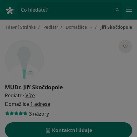
Hla
Co hledáte?
Hlavní Stránka
Pediatr
Domažlice
Jiří Skočdopole
Změna města
MUDr.
Jiří Skočdopole
o specializacích
Pediatr
·
Více
Domažlice
1 adresa
3 názory
Kontaktní údaje