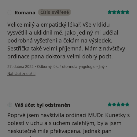
Romana
Číslo ověřené
R
Velice milý a empatický lékař. Vše v klidu
vysvětlil a uklidnil mě. Jako jediný mi udělal
podrobná vyšetření a čekám na výsledek.
Sestřička také velmi příjemná. Mám z návštěvy
ordinace pana doktora velmi dobrý pocit.
27. dubna 2022
•
Odborný lékař otorinolaryngologie
•
Jiný
•
podle názoru uživatele Romana
Nahlásit zneužití
Váš účet byl odstraněn
Poprvé jsem navštívila ordinaci MUDr. Kunetky s
bolestí v uchu a s uchem zalehlým, byla jsem
neskutečně mile překvapena. Jednak pan