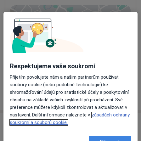
Přiblížit mapu
se otevře v nové záložce
Dostupnost
Na této adrese online kalendář není aktivní
Co mám v takové situaci udělat?
Způsoby platby (soukromé návštěvy)
Respektujeme vaše soukromí
Na teto adrese lékař přijímá pacienty na pojišťovnu
Přijetím povolujete nám a našim partnerům používat
Detaily
soubory cookie (nebo podobné technologie) ke
shromažďování údajů pro statistické účely a poskytování
Více
obsahu na základě vašich zvyklostí při procházení. Své
o adrese
preference můžete kdykoli zkontrolovat a aktualizovat v
nastavení. Další informace naleznete v
zásadách ochrany
soukromí a souborů cookie.
Názory
Přidejte svůj názor