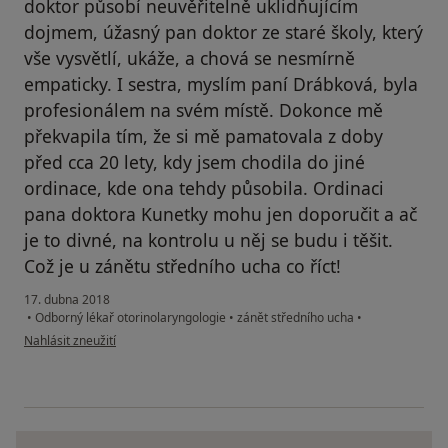
doktor působí neuvěřitelně uklidňujícím
dojmem, úžasný pan doktor ze staré školy, který
vše vysvětlí, ukáže, a chová se nesmírně
empaticky. I sestra, myslím paní Drábková, byla
profesionálem na svém místě. Dokonce mě
překvapila tím, že si mě pamatovala z doby
před cca 20 lety, kdy jsem chodila do jiné
ordinace, kde ona tehdy působila. Ordinaci
pana doktora Kunetky mohu jen doporučit a ač
je to divné, na kontrolu u něj se budu i těšit.
Což je u zánětu středního ucha co říct!
17. dubna 2018
•
Odborný lékař otorinolaryngologie
•
zánět středního ucha
•
podle názoru uživatele Váš účet byl odstraněn
Nahlásit zneužití