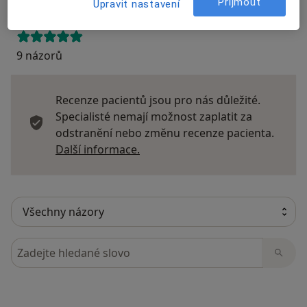
Přijmout
Upravit nastavení
9 názorů
Recenze pacientů jsou pro nás důležité.
Specialisté nemají možnost zaplatit za
odstranění nebo změnu recenze pacienta.
Další informace o názorech
Další informace.
Hledejte v názorech