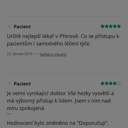
Pacient
Určitě nejlepší lékař v Přerově. Co se přístupu k
pacientům i samotného léčení týče.
podle názoru uživatele Pacient
22. června 2010
•
•
•
Nahlásit zneužití
Pacient
Je velmi vynikající doktor. Vše hezky vysvětlí a
má výborný přístup k lidem. Jsem s ním nad
míru spokojená.
```
Hodnocení bylo změněno na "Doporučuji".