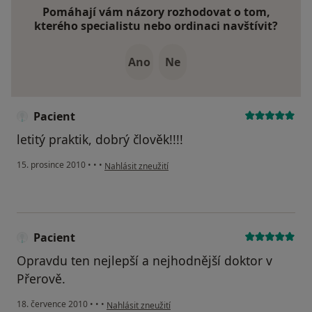
Pomáhají vám názory rozhodovat o tom,
kterého specialistu nebo ordinaci navštívit?
Ano
Ne
Pacient
letitý praktik, dobrý člověk!!!!
podle názoru uživatele Pacient
15. prosince 2010
•
•
•
Nahlásit zneužití
Pacient
Opravdu ten nejlepší a nejhodnější doktor v
Přerově.
podle názoru uživatele Pacient
18. července 2010
•
•
•
Nahlásit zneužití