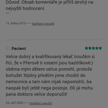
Důvod: Obsah komentáře je příliš strohý na
nejvyšší hodnocení.
```
podle názoru uživatele Pacient
15. ledna 2010
•
•
•
Nahlásit zneužití
Pacient
Velice dobrý a kvalifikovaný lékař, troufám si
říci, že v Přerově ti ostatní jsou baziliškové:)
oběma mým dětem velice pomohl, protože
bohužel 3týdny předtím jsme chodili do
nemocnice a tam nám nijak nepomohli, ba
naopak byli ještě nega postoje, čili já mohu
pana doktora velice doporučit!
podle názoru uživatele Pacient
29. září 2009
•
•
•
Nahlásit zneužití