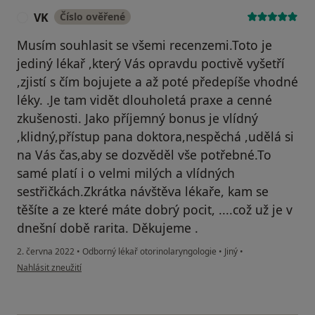
VK
Číslo ověřené
V
Musím souhlasit se všemi recenzemi.Toto je
jediný lékař ,který Vás opravdu poctivě vyšetří
,zjistí s čím bojujete a až poté předepíše vhodné
léky. .Je tam vidět dlouholetá praxe a cenné
zkušenosti. Jako příjemný bonus je vlídný
,klidný,přístup pana doktora,nespěchá ,udělá si
na Vás čas,aby se dozvěděl vše potřebné.To
samé platí i o velmi milých a vlídných
sestřičkách.Zkrátka návštěva lékaře, kam se
těšíte a ze které máte dobrý pocit, ....což už je v
dnešní době rarita. Děkujeme .
2. června 2022
•
Odborný lékař otorinolaryngologie
•
Jiný
•
podle názoru uživatele VK
Nahlásit zneužití