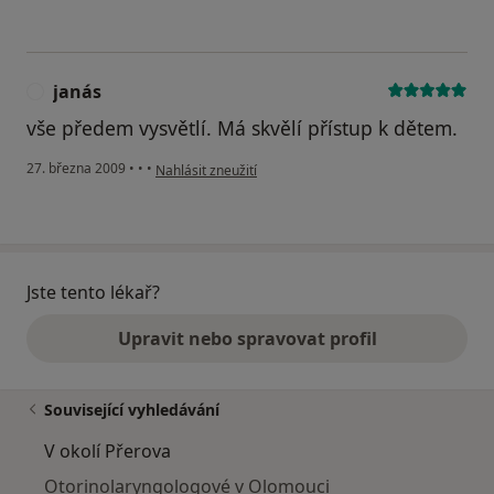
janás
J
vše předem vysvětlí. Má skvělí přístup k dětem.
podle názoru uživatele janás
27. března 2009
•
•
•
Nahlásit zneužití
Jste tento lékař?
Upravit nebo spravovat profil
Související vyhledávání
V okolí Přerova
Otorinolaryngologové v Olomouci