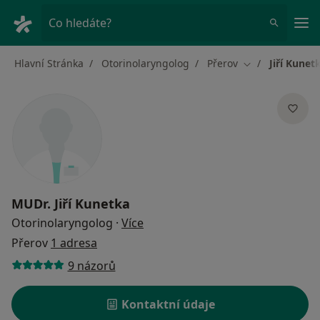
Hla
Co hledáte?
Hlavní Stránka
Otorinolaryngolog
Přerov
Jiří Kunet
Změna města
MUDr.
Jiří Kunetka
o specializacích
Otorinolaryngolog
·
Více
Přerov
1 adresa
9 názorů
Kontaktní údaje