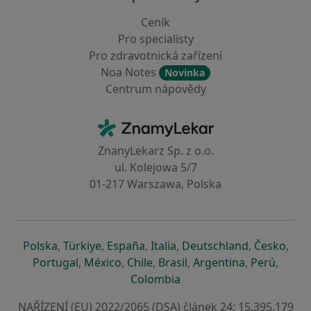
Ceník
Pro specialisty
Pro zdravotnická zařízení
Noa Notes
Novinka
Centrum nápovědy
Kontakt
ZnamyLekar - Hlavní stránka
ZnanyLekarz Sp. z o.o.
ul. Kolejowa 5/7
01-217 Warszawa, Polska
se otevře v nové záložce
se otevře v nové záložce
se otevře v nové záložce
se otevře v nové záložce
se otevře v 
se o
Polska
,
Türkiye
,
España
,
Italia
,
Deutschland
,
Česko
,
se otevře v nové záložce
se otevře v nové záložce
se otevře v nové záložce
se otevře v nové záložc
se otevře v 
se ote
Portugal
,
México
,
Chile
,
Brasil
,
Argentina
,
Perú
,
se otevře v nové záložce
Colombia
NAŘÍZENÍ (EU) 2022/2065 (DSA) článek 24: 15.395.179