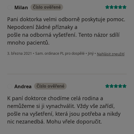
Milan
Číslo ověřené
M
Pani doktorka velmi odborně poskytuje pomoc.
Nepodcení žádné příznaky a
pošle na odborná vyšetření. Tento názor sdílí
mnoho pacientů.
podle názoru uživatel
3. března 2021
•
Sam. ordinace PL pro dospělé
•
Jiný
•
Nahlásit zneužití
Andrea
Číslo ověřené
A
K paní doktorce chodíme celá rodina a
nemůžeme si ji vynachválit. Vždy vše zařídí,
pošle na vyšetření, která jsou potřeba a nikdy
nic nezanedbá. Mohu vřele doporučit.