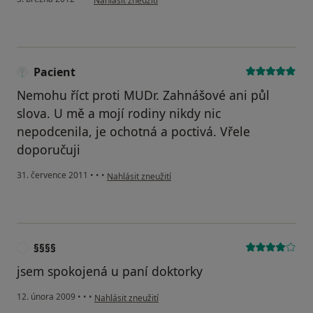
Nahlásit zneužití
Pacient
Nemohu říct proti MUDr. Zahnášové ani půl
slova. U mě a mojí rodiny nikdy nic
nepodcenila, je ochotná a poctivá. Vřele
doporučuji
podle názoru uživatele Pacient
31. července 2011
•
•
•
Nahlásit zneužití
§§§§
§
jsem spokojená u paní doktorky
podle názoru uživatele §§§§
12. února 2009
•
•
•
Nahlásit zneužití