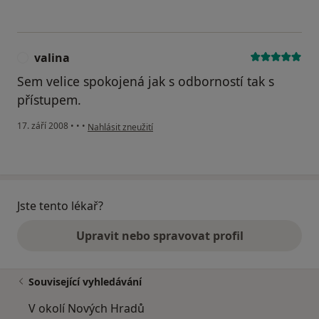
valina
V
Sem velice spokojená jak s odborností tak s
přístupem.
podle názoru uživatele valina
17. září 2008
•
•
•
Nahlásit zneužití
Jste tento lékař?
Upravit nebo spravovat profil
Související vyhledávání
V okolí Nových Hradů