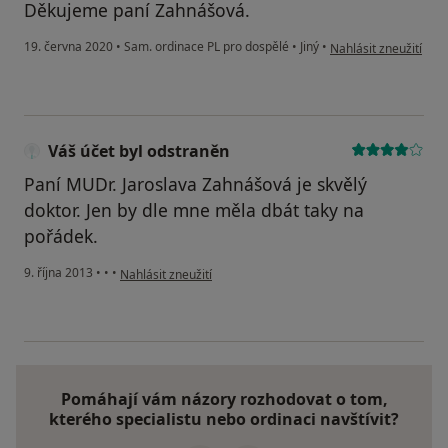
Děkujeme paní Zahnášová.
podle názoru uživate
19. června 2020
•
Sam. ordinace PL pro dospělé
•
Jiný
•
Nahlásit zneužití
Váš účet byl odstraněn
Paní MUDr. Jaroslava Zahnášová je skvělý
doktor. Jen by dle mne měla dbát taky na
pořádek.
podle názoru uživatele Váš účet byl odstraněn
9. října 2013
•
•
•
Nahlásit zneužití
Pomáhají vám názory rozhodovat o tom,
kterého specialistu nebo ordinaci navštívit?