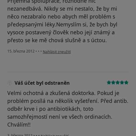
Příjemná spolupráce, rozhodně nic
nezanedbává. Nikdy se mi nestalo, že by mi
něco nezabralo nebo abych měl problém s
předepsanými léky.Nemyslím si, že bych byl
vysoce postavený člověk nebo její známý a
přesto se ke mě chová slušně a s úctou.
podle názoru uživatele Váš účet byl odstraněn
15. března 2012
•
•
•
Nahlásit zneužití
Váš účet byl odstraněn
Velmi ochotná a zkušená doktorka. Pokud je
problém posílá na několik vyšetření. Před antib.
odběr krve i po antibiotikách, toto
samozhřejmostí není ve všech ordinacích.
Chválím!!
podle názoru uživatele Váš účet byl odstraněn
3. března 2012
•
•
•