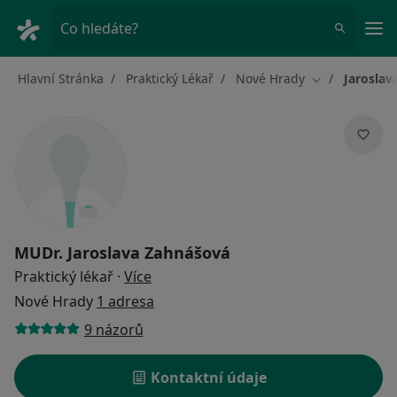
Hla
Co hledáte?
Hlavní Stránka
Praktický Lékař
Nové Hrady
Jaroslav
Změna města
MUDr.
Jaroslava Zahnášová
o specializacích
Praktický lékař
·
Více
Nové Hrady
1 adresa
9 názorů
Kontaktní údaje