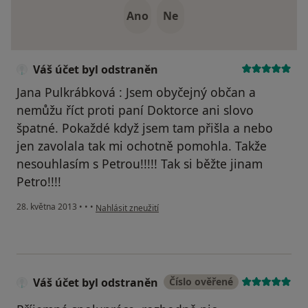
Ano
Ne
Váš účet byl odstraněn
Jana Pulkrábková : Jsem obyčejný občan a
nemůžu říct proti paní Doktorce ani slovo
špatné. Pokaždé když jsem tam přišla a nebo
jen zavolala tak mi ochotně pomohla. Takže
nesouhlasím s Petrou!!!!! Tak si běžte jinam
Petro!!!!
podle názoru uživatele Váš účet byl odstraněn
28. května 2013
•
•
•
Nahlásit zneužití
Váš účet byl odstraněn
Číslo ověřené