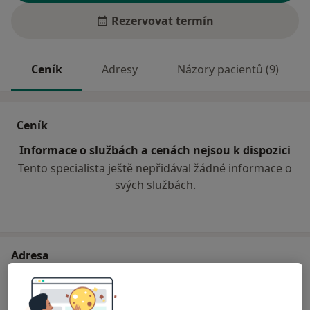
Rezervovat termín
Ceník
Adresy
Názory pacientů (9)
Ceník
Informace o službách a cenách nejsou k dispozici
Tento specialista ještě nepřidával žádné informace o
svých službách.
Adresa
Sam. ordinace PL pro dospělé
č.d. 20,
Nové Hrady
53945