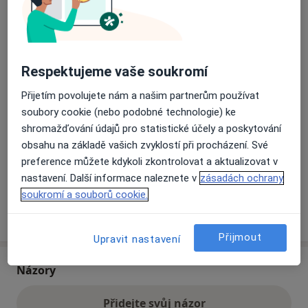
Přiblížit mapu
se otevře v nové záložce
Respektujeme vaše soukromí
Dostupnost
Na této adrese online kalendář není aktivní
Přijetím povolujete nám a našim partnerům používat
Co mám v takové situaci udělat?
soubory cookie (nebo podobné technologie) ke
shromažďování údajů pro statistické účely a poskytování
Způsoby platby (soukromé návštěvy)
obsahu na základě vašich zvyklostí při procházení. Své
Na teto adrese lékař přijímá pacienty na pojišťovnu
preference můžete kdykoli zkontrolovat a aktualizovat v
Detaily
nastavení. Další informace naleznete v
zásadách ochrany
soukromí a souborů cookie.
Více
o adrese
Přijmout
Upravit nastavení
Názory
Přidejte svůj názor