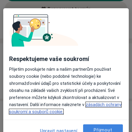
Rezervovat termín
Ceník
Adresy
Názory pacientů (1)
Ceník
Respektujeme vaše soukromí
Informace o službách a cenách nejsou k dispozici
Přijetím povolujete nám a našim partnerům používat
Tento specialista ještě nepřidával žádné informace o
soubory cookie (nebo podobné technologie) ke
svých službách.
shromažďování údajů pro statistické účely a poskytování
obsahu na základě vašich zvyklostí při procházení. Své
preference můžete kdykoli zkontrolovat a aktualizovat v
nastavení. Další informace naleznete v
zásadách ochrany
Adresy (2)
soukromí a souborů cookie.
Adresa 1
Adresa 2
Přijmout
Upravit nastavení