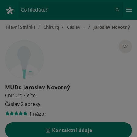
Hla
Co hledáte?
Hlavní Stránka
Chirurg
Čáslav
Jaroslav Novotný
Změna města
MUDr.
Jaroslav Novotný
o specializacích
Chirurg
·
Více
Čáslav
2 adresy
1 názor
Kontaktní údaje