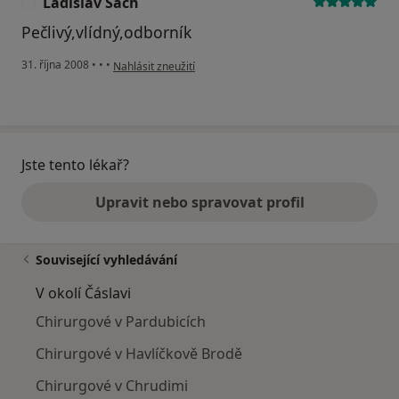
Ladislav Šach
L
Pečlivý,vlídný,odborník
podle názoru uživatele Ladislav Šach
31. října 2008
•
•
•
Nahlásit zneužití
Jste tento lékař?
Upravit nebo spravovat profil
Související vyhledávání
V okolí Čáslavi
Chirurgové v Pardubicích
Chirurgové v Havlíčkově Brodě
Chirurgové v Chrudimi