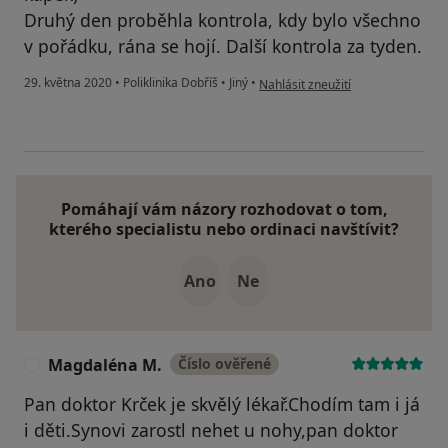
Druhý den proběhla kontrola, kdy bylo všechno
v pořádku, rána se hojí. Další kontrola za tyden.
podle názoru uživatele Váš účet b
29. května 2020
•
Poliklinika Dobříš
•
Jiný
•
Nahlásit zneužití
Pomáhají vám názory rozhodovat o tom,
kterého specialistu nebo ordinaci navštívit?
Ano
Ne
Magdaléna M.
Číslo ověřené
M
Pan doktor Krček je skvělý lékař.Chodím tam i já
i děti.Synovi zarostl nehet u nohy,pan doktor