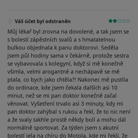
Váš účet byl odstraněn
Můj lékař byl zrovna na dovolené, a tak jsem se
s bolestí zápěstních svalů a s hmatatelnou
bulkou objednala k panu doktorovi. Seděla
jsem půl hodiny sama v čekárně, protože sestra
se vybavovala s kolegyní, když si mě konečně
všimla, velmi arogantně a nechápavě se mě
ptala, co bych jako chtěla?! Nakonec mě pustila
do ordinace, kde jsem čekala dalších asi 10
minut, než se mi pan doktor konečně začal
věnovat. Vyšetření trvalo asi 3 minuty, kdy mi
pan doktor zahýbal s rukou a řekl, že to nic není
a že svaly takhle prostě někdy bolí a mohu dál
normálně sportovat. Za týden jsem s akutní
bolestí jela na chíru do Motola, kde mi řekli, že