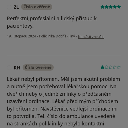
ZL
Číslo ověřené
Z
Perfektní,profesiální a lidský přístup k
pacientovy.
podle názoru uživatele ZL
19. listopadu 2024
•
Poliklinika Dobříš
•
Jiný
•
Nahlásit zneužití
RH
Číslo ověřené
R
Lékař nebyl přítomen. Měl jsem akutní problém
a nutně jsem potřeboval lékařskou pomoc. Na
dveřích nebylo jediné zmínky o předčasném
uzavření ordinace. Lékař před mým příchodem
byl přítomen. Návštěvnice vedlejší ordinace mi
to potvrdila. Tel. číslo do ambulance uvedené
na stránkách polikliniky nebylo kontaktní -