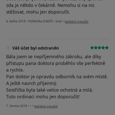
zda je někdo v čekárně. Nemohu si na nic
stěžovat, mohu jen doporučit.
podle názoru uživatele Váš účet by
6. ledna 2018
•
Poliklinika Dobříš
•
úraz
•
Nahlásit zneužití
Váš účet byl odstraněn
Bála jsem se nepříjemného zákroku, ale díky
přístupu pana doktora proběhlo vše perfektně
a rychle.
Pan doktor je opravdu odborník na svém místě.
A ještě navrch příjemný.
Sestřička byla také velice ochotná a milá.
Tuto ordinaci mohu jen doporučit!
podle názoru uživatele Váš účet byl odstraněn
7. června 2016
•
•
•
Nahlásit zneužití