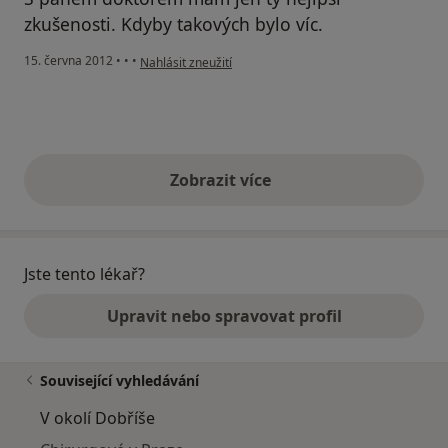
zkušenosti. Kdyby takových bylo víc.
podle názoru uživatele Váš účet byl odstraněn
15. června 2012
•
•
•
Nahlásit zneužití
Zobrazit více
výše uvedené názory
Jste tento lékař?
Upravit nebo spravovat profil
Související vyhledávání
V okolí Dobříše