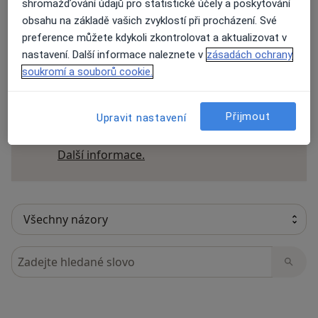
shromažďování údajů pro statistické účely a poskytování
obsahu na základě vašich zvyklostí při procházení. Své
preference můžete kdykoli zkontrolovat a aktualizovat v
nastavení. Další informace naleznete v
zásadách ochrany
18 názorů
soukromí a souborů cookie.
Recenze pacientů jsou pro nás důležité.
Přijmout
Upravit nastavení
Specialisté nemají možnost zaplatit za
odstranění nebo změnu recenze pacienta.
Další informace o názorech
Další informace.
Hledejte v názorech