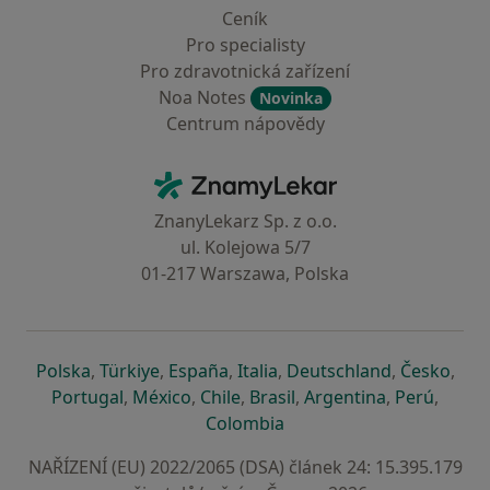
Ceník
Pro specialisty
Pro zdravotnická zařízení
Noa Notes
Novinka
Centrum nápovědy
Kontakt
ZnamyLekar - Hlavní stránka
ZnanyLekarz Sp. z o.o.
ul. Kolejowa 5/7
01-217 Warszawa, Polska
se otevře v nové záložce
se otevře v nové záložce
se otevře v nové záložce
se otevře v nové záložce
se otevře v 
se o
Polska
,
Türkiye
,
España
,
Italia
,
Deutschland
,
Česko
,
se otevře v nové záložce
se otevře v nové záložce
se otevře v nové záložce
se otevře v nové záložc
se otevře v 
se ote
Portugal
,
México
,
Chile
,
Brasil
,
Argentina
,
Perú
,
se otevře v nové záložce
Colombia
NAŘÍZENÍ (EU) 2022/2065 (DSA) článek 24: 15.395.179