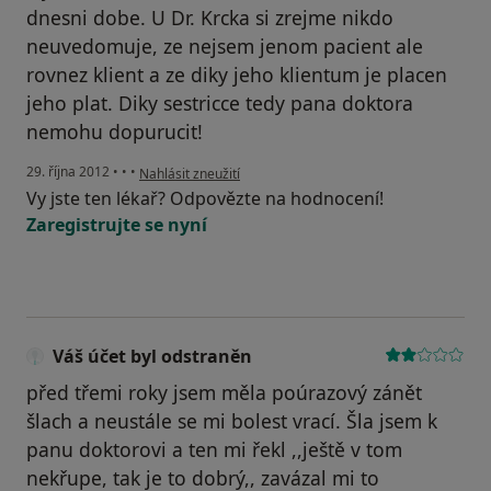
dnesni dobe. U Dr. Krcka si zrejme nikdo
neuvedomuje, ze nejsem jenom pacient ale
rovnez klient a ze diky jeho klientum je placen
jeho plat. Diky sestricce tedy pana doktora
nemohu dopurucit!
podle názoru uživatele Váš účet byl odstraněn
29. října 2012
•
•
•
Nahlásit zneužití
Vy jste ten lékař? Odpovězte na hodnocení!
Zaregistrujte se nyní
Váš účet byl odstraněn
před třemi roky jsem měla poúrazový zánět
šlach a neustále se mi bolest vrací. Šla jsem k
panu doktorovi a ten mi řekl ,,ještě v tom
nekřupe, tak je to dobrý,, zavázal mi to