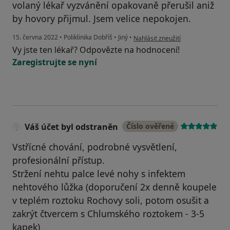
volaný lékař vyzvánění opakovaně přerušil aniž
by hovory přijmul. Jsem velice nepokojen.
podle názoru uživatele RH
15. června 2022
•
Poliklinika Dobříš
•
Jiný
•
Nahlásit zneužití
Vy jste ten lékař? Odpovězte na hodnocení!
Zaregistrujte se nyní
Váš účet byl odstraněn
Číslo ověřené
Vstřícné chování, podrobné vysvětlení,
profesionální přístup.
Stržení nehtu palce levé nohy s infektem
nehtového lůžka (doporučení 2x denně koupele
v teplém roztoku Rochovy soli, potom osušit a
zakrýt čtvercem s Chlumského roztokem - 3-5
kapek)