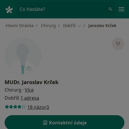
Hla
Co hledáte?
Hlavní Stránka
Chirurg
Dobříš
Jaroslav Krček
Změna města
MUDr.
Jaroslav Krček
o specializacích
Chirurg
·
Více
Dobříš
1 adresa
18 názorů
Kontaktní údaje