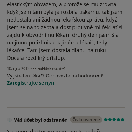
elastickým obvazem, a protože se mu zrovna
když jsem tam byla já rozbila tiskárnu, tak jsem
nedostala ani žádnou lékařskou zprávu, když
jsem se na to zeptala dost protivně mi řekl ať si
zajdu k obvodnímu lékaři. druhý den jsem šla
na jinou polikliniku, k jinému lékaři, tedy
lékařce. Tam jsem dostala dlahu na ruku.
Docela rozdílný přístup.
podle názoru uživatele Váš účet byl odstraněn
10. října 2012
•
•
•
Nahlásit zneužití
Vy jste ten lékař? Odpovězte na hodnocení!
Zaregistrujte se nyní
Váš účet byl odstraněn
Číslo ověřené
S panem doktorem mám jen ty nejlpší