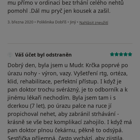
mu přímo v ordinaci bez trhání celého nehtů
pomohl .Dál mu pryč jen kousek a zašil.
podle názoru uživatele Magdaléna
3. března 2020
•
Poliklinika Dobříš
•
Jiný
•
Nahlásit zneužití
Váš účet byl odstraněn
Dobrý den, byla jsem u Mudr. Krčka poprvé po
úrazu nohy - výron, vazy. Vyšetření rtg, ortéza,
klid, rehabilitace, perfektní přístup. I když je
pan doktor trochu svérázný, je to odborník a k
jinému lékaři nechodím. Byla jsem tam i s
dcerkou (7 let), po úrazu palce na ruce jí
propichoval nehet, aby zabránil strhávání -
krásně se vše bez komplikací zahojilo. I když má
pan doktor plnou čekárnu, pěkně to odsýpá.
Sestřička příjemná, často vychází, aby zjistila,