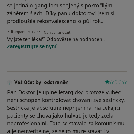
se jedná o gangliom spojený s pokročilým
zánětem šlach. Díky panu doktorovi jsem si
prodloužila rekonvalescenci o půl roku
podle názoru uživatele Váš účet byl odstraněn
7. listopadu 2012
•
•
•
Nahlásit zneužití
Vy jste ten lékař? Odpovězte na hodnocení!
Zaregistrujte se nyní
Váš účet byl odstraněn
Pan Doktor je uplne letargicky, protoze vubec
neni schopen kontrolovat chovani sve sestricky.
Sestricka je absolutne neprijemna, na cekajici
pacienty se chova jako hulvat, je tedy zcela
neprofesionalni. Toto se stavalo za komunismu
a je neuveritelne, ze se to muze stavat i v