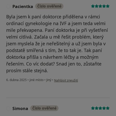
Pacientka
Číslo ověřené
P
Byla jsem k paní doktorce přidělena v rámci
ordinací gynekologie na IVF a jsem teda velmi
mile překvapena. Paní doktorka je při vyšetření
velmi citlivá. Začala u mě řešit problém, který
jsem myslela že je neřešitelný a už jsem byla v
podstatě smířená s tím, že to tak je. Tak paní
doktorka přišla s návrhem léčby a možným
řešením. Co víc dodat? Snad jen to, zůstaňte
prosím stále stejná.
podle názoru uživatele Pacientka
6. dubna 2025
•
jiné místo
•
Jiný
•
Nahlásit zneužití
Simona
Číslo ověřené
S