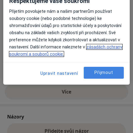
Respektujeme vaše soukromí
Přijetím povolujete nám a našim partnerům používat
Přiblížit mapu
soubory cookie (nebo podobné technologie) ke
se otevře v nové záložce
shromažďování údajů pro statistické účely a poskytování
obsahu na základě vašich zvyklostí při procházení. Své
Dostupnost
Na této adrese online kalendář není aktivní
preference můžete kdykoli zkontrolovat a aktualizovat v
Co mám v takové situaci udělat?
nastavení. Další informace naleznete v
zásadách ochrany
soukromí a souborů cookie.
Způsoby platby (soukromé návštěvy)
Na teto adrese lékař přijímá pacienty na pojišťovnu
Přijmout
Upravit nastavení
Detaily
Více
o adrese
Názory
Přidejte svůj názor