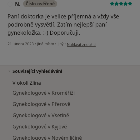
N.
Číslo ověřené
N
Paní doktorka je velice příjemná a vždy vše
podrobně vysvětlí. Zatím nejlepší paní
gynekoložka. :-) Doporučuji.
podle názoru uživatele N.
21. února 2023
•
jiné místo
•
Jiný
•
Nahlásit zneužití
Související vyhledávání
V okolí Zlína
Gynekologové v Kroměříži
Gynekologové v Přerově
Gynekologové v Vsetíně
Gynekologové v Kyjově
Gynekologové v Novém Jičíně