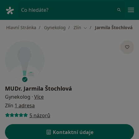
Hla
Co hledáte?
Hlavní Stránka
Gynekolog
Zlín
Jarmila Štochlová
Změna města
MUDr.
Jarmila Štochlová
o specializacích
Gynekolog
·
Více
Zlín
1 adresa
5 názorů
Kontaktní údaje