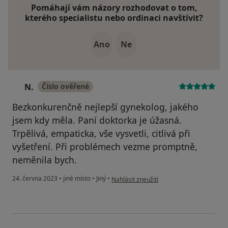
Pomáhají vám názory rozhodovat o tom,
kterého specialistu nebo ordinaci navštívit?
Ano
Ne
N.
Číslo ověřené
N
Bezkonkurenčně nejlepší gynekolog, jakého
jsem kdy měla. Paní doktorka je úžasná.
Trpělivá, empaticka, vše vysvetli, citlivá při
vyšetření. Při problémech vezme promptně,
neměnila bych.
podle názoru uživatele N.
24. června 2023
•
jiné místo
•
Jiný
•
Nahlásit zneužití