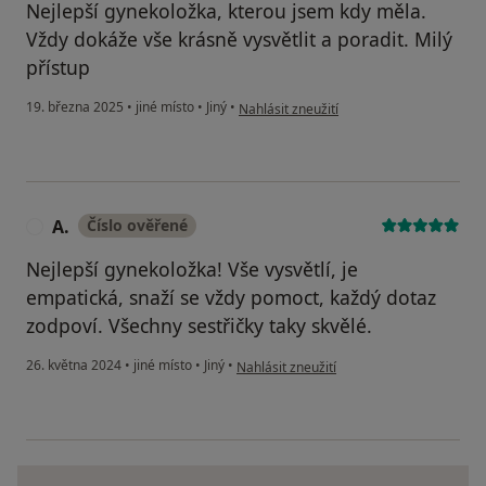
Nejlepší gynekoložka, kterou jsem kdy měla.
Vždy dokáže vše krásně vysvětlit a poradit. Milý
přístup
podle názoru uživatele Simona
19. března 2025
•
jiné místo
•
Jiný
•
Nahlásit zneužití
A.
Číslo ověřené
A
Nejlepší gynekoložka! Vše vysvětlí, je
empatická, snaží se vždy pomoct, každý dotaz
zodpoví. Všechny sestřičky taky skvělé.
podle názoru uživatele A.
26. května 2024
•
jiné místo
•
Jiný
•
Nahlásit zneužití