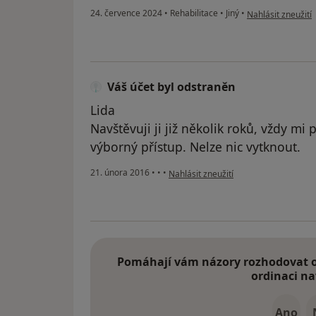
podle názoru uživ
24. července 2024
•
Rehabilitace
•
Jiný
•
Nahlásit zneužití
Váš účet byl odstraněn
Lida
Navštěvuji ji již několik roků, vždy m
výborný přístup. Nelze nic vytknout.
podle názoru uživatele Váš účet byl o
21. února 2016
•
•
•
Nahlásit zneužití
Pomáhají vám názory rozhodovat o 
ordinaci na
Ano