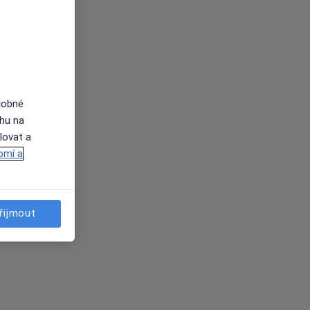
dobné
ahu na
lovat a
omí a
řijmout