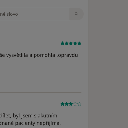
zorech
vše vysvětlila a pomohla ,opravdu
vatele Monika
let, byl jsem s akutním
nané pacienty nepřijímá.