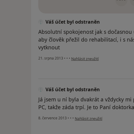
Váš účet byl odstraněn
Absolutní spokojenost jak s dočasnou
aby člověk přežil do rehabilitací, i s 
vytknout
podle názoru uživatele Váš účet byl o
21. srpna 2013
•
•
•
Nahlásit zneužití
Váš účet byl odstraněn
Já jsem u ní byla dvakrát a vždycky m
PC, takže záda trpí. Je to Paní doktor
podle názoru uživatele Váš účet byl
8. července 2013
•
•
•
Nahlásit zneužití