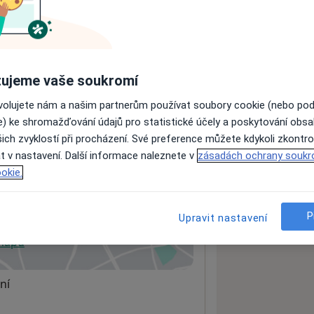
ách nejsou k dispozici
ádné informace o svých službách.
ujeme vaše soukromí
ovolujete nám a našim partnerům používat soubory cookie (nebo po
e) ke shromažďování údajů pro statistické účely a poskytování obs
ich zvyklostí při procházení. Své preference můžete kdykoli zkontro
t v nastavení. Další informace naleznete v
zásadách ochrany soukr
okie.
P
Upravit nastavení
 mapu
 otevře v nové záložce
ní