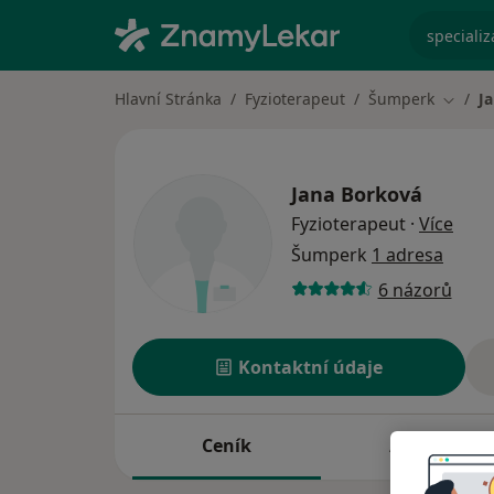
specializ
Hlavní Stránka
Fyzioterapeut
Šumperk
J
Změna
Jana Borková
o spe
Fyzioterapeut
·
Více
Šumperk
1 adresa
6 názorů
Kontaktní údaje
Ceník
Adresy