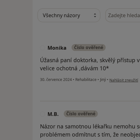
Hledejte v ná
Monika
Číslo ověřené
M
Úžasná paní doktorka, skvělý přístup 
velice ochotná ,dávám 10*
podle názoru uži
30. července 2024
•
Rehabilitace
•
Jiný
•
Nahlásit zneužití
M.B.
Číslo ověřené
M
Názor na samotnou lékařku nemohu sdí
problémem odmítnut s tím, že neobjed