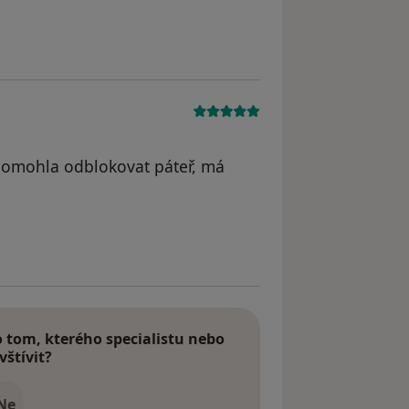
atele M.B.
i pomohla odblokovat páteř, má
dstraněn
tom, kterého specialistu nebo
vštívit?
Ne