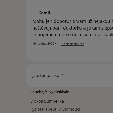
Kamil
K
Mohu jen doporučit!Mám už nějakou do
naštěvuji paní doktorku a je tam zlepš
je příjemná a ví co dělá.Jsem moc spo
podle názoru uživatele Kamil
19. května 2009
•
•
•
Nahlásit zneužití
Jste tento lékař?
Související vyhledávání
V okolí Šumperka
Fyzioterapeuti v Olomouci