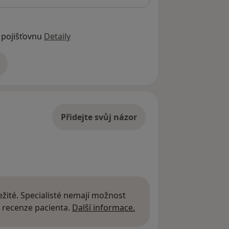
 pojišťovnu
Detaily
adrese
Přidejte svůj názor
žité. Specialisté nemají možnost
Další informace o názor
 recenze pacienta.
Další informace.