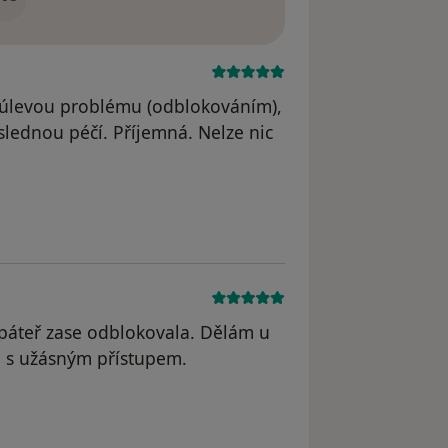
 úlevou problému (odblokováním),
následnou péčí. Příjemná. Nelze nic
dstraněn
i páteř zase odblokovala. Dělám u
ka s užásným přístupem.
 odstraněn