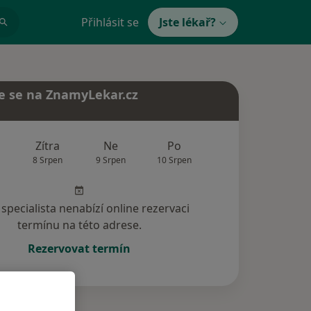
Přihlásit se
Jste lékař?
e se na ZnamyLekar.cz
Zítra
Ne
Po
Út
St
8 Srpen
9 Srpen
10 Srpen
11 Srpen
12 Srp
specialista nenabízí online rezervaci
termínu na této adrese.
Rezervovat termín