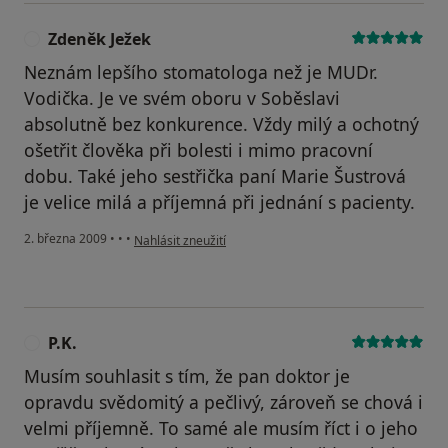
Zdeněk Ježek
Z
Neznám lepšího stomatologa než je MUDr.
Vodička. Je ve svém oboru v Soběslavi
absolutně bez konkurence. Vždy milý a ochotný
ošetřit člověka při bolesti i mimo pracovní
dobu. Také jeho sestřička paní Marie Šustrová
je velice milá a příjemná při jednání s pacienty.
podle názoru uživatele Zdeněk Ježek
2. března 2009
•
•
•
Nahlásit zneužití
P.K.
P
Musím souhlasit s tím, že pan doktor je
opravdu svědomitý a pečlivý, zároveň se chová i
velmi příjemně. To samé ale musím říct i o jeho