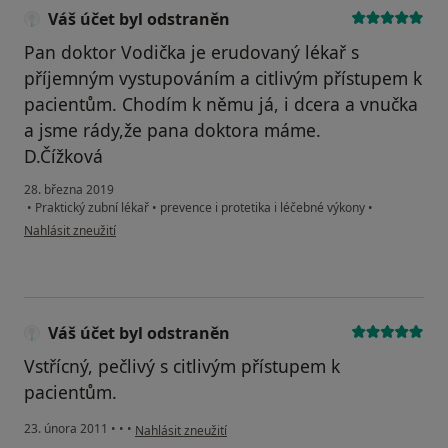
Váš účet byl odstraněn
Pan doktor Vodička je erudovaný lékař s
příjemným vystupováním a citlivým přístupem k
pacientům. Chodím k němu já, i dcera a vnučka
a jsme rády,že pana doktora máme.
D.Čížková
28. března 2019
•
Praktický zubní lékař
•
prevence i protetika i léčebné výkony
•
podle názoru uživatele Váš účet byl odstraněn
Nahlásit zneužití
Váš účet byl odstraněn
Vstřícný, pečlivý s citlivým přístupem k
pacientům.
podle názoru uživatele Váš účet byl odstraněn
23. února 2011
•
•
•
Nahlásit zneužití