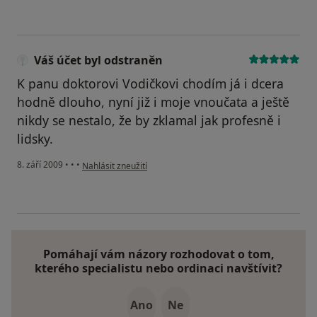
Váš účet byl odstraněn
K panu doktorovi Vodičkovi chodím já i dcera
hodně dlouho, nyní již i moje vnoučata a ještě
nikdy se nestalo, že by zklamal jak profesně i
lidsky.
podle názoru uživatele Váš účet byl odstraněn
8. září 2009
•
•
•
Nahlásit zneužití
Pomáhají vám názory rozhodovat o tom,
kterého specialistu nebo ordinaci navštívit?
Ano
Ne