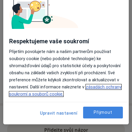
Přiblížit mapu
se otevře v nové záložce
Dostupnost
Na této adrese online kalendář není aktivní
Respektujeme vaše soukromí
Co mám v takové situaci udělat?
Přijetím povolujete nám a našim partnerům používat
soubory cookie (nebo podobné technologie) ke
Způsoby platby (soukromé návštěvy)
shromažďování údajů pro statistické účely a poskytování
Na teto adrese lékař přijímá pacienty na pojišťovnu
obsahu na základě vašich zvyklostí při procházení. Své
Detaily
preference můžete kdykoli zkontrolovat a aktualizovat v
nastavení. Další informace naleznete v
zásadách ochrany
Více
o adrese
soukromí a souborů cookie.
Přijmout
Upravit nastavení
Názory
Přidejte svůj názor