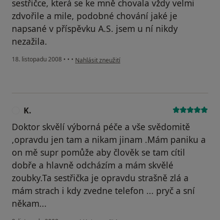
sestřičce, která se ke mně chovala vždy velmi
zdvořile a mile, podobné chování jaké je
napsané v příspěvku A.S. jsem u ní nikdy
nezažila.
podle názoru uživatele P.K.
18. listopadu 2008
•
•
•
Nahlásit zneužití
K.
K
Doktor skvělí výborná péče a vše svědomitě
,opravdu jen tam a nikam jinam .Mám paniku a
on mě supr pomůže aby člověk se tam cítil
dobře a hlavně odcházím a mám skvělé
zoubky.Ta sestřička je opravdu strašně zlá a
mám strach i kdy zvedne telefon ... pryč a sní
někam...
podle názoru uživatele K.