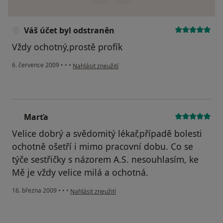
Váš účet byl odstraněn
Vždy ochotný,prostě profík
podle názoru uživatele Váš účet byl odstraněn
6. července 2009
•
•
•
Nahlásit zneužití
Marťa
M
Velice dobrý a svědomitý lékař,případě bolesti
ochotně ošetří i mimo pracovní dobu. Co se
týče sestřičky s názorem A.S. nesouhlasím, ke
Mě je vždy velice milá a ochotná.
podle názoru uživatele Marťa
16. března 2009
•
•
•
Nahlásit zneužití