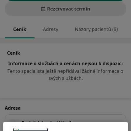
Rezervovat termín
Ceník
Adresy
Názory pacientů (9)
Ceník
Informace o službách a cenách nejsou k dispozici
Tento specialista ještě nepřidával žádné informace o
svých službách.
Adresa
Praktický zubní lékař
Jirsíkova I/36,
Soběslav
39201