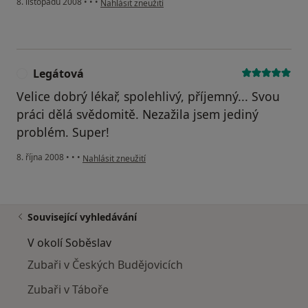
8. listopadu 2008
•
•
•
Nahlásit zneužití
Legátová
L
Velice dobrý lékař, spolehlivý, příjemný... Svou
práci dělá svědomitě. Nezažila jsem jediný
problém. Super!
podle názoru uživatele Legátová
8. října 2008
•
•
•
Nahlásit zneužití
Související vyhledávání
V okolí Soběslav
Zubaři v Českých Budějovicích
Zubaři v Táboře