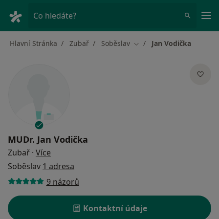
Hla
Co hledáte?
Hlavní Stránka
Zubař
Soběslav
Jan Vodička
Změna města
MUDr.
Jan Vodička
o specializacích
Zubař
·
Více
Soběslav
1 adresa
9 názorů
Kontaktní údaje