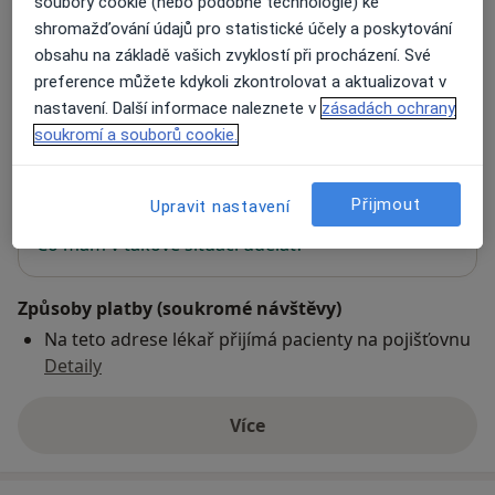
soubory cookie (nebo podobné technologie) ke
shromažďování údajů pro statistické účely a poskytování
Klinika Dr. Pírka s.r.o.
obsahu na základě vašich zvyklostí při procházení. Své
Na Celně 885,
Mladá Boleslav
29301
preference můžete kdykoli zkontrolovat a aktualizovat v
nastavení. Další informace naleznete v
zásadách ochrany
soukromí a souborů cookie.
Přiblížit mapu
se otevře v nové záložce
Přijmout
Upravit nastavení
Dostupnost
Na této adrese online kalendář není aktivní
Co mám v takové situaci udělat?
Způsoby platby (soukromé návštěvy)
Na teto adrese lékař přijímá pacienty na pojišťovnu
Detaily
Více
o adrese