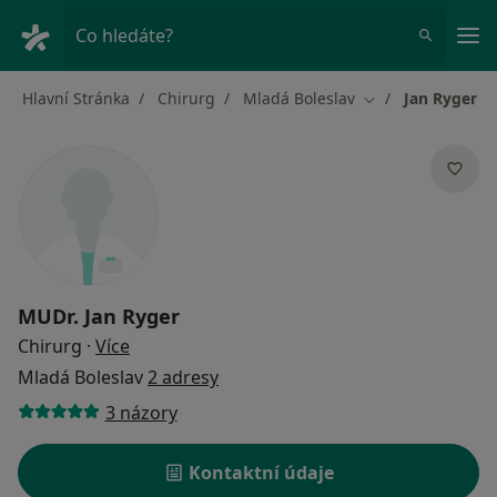
Hla
Co hledáte?
Hlavní Stránka
Chirurg
Mladá Boleslav
Jan Ryger
Změna města
MUDr.
Jan Ryger
o specializacích
Chirurg
·
Více
Mladá Boleslav
2 adresy
3 názory
Kontaktní údaje