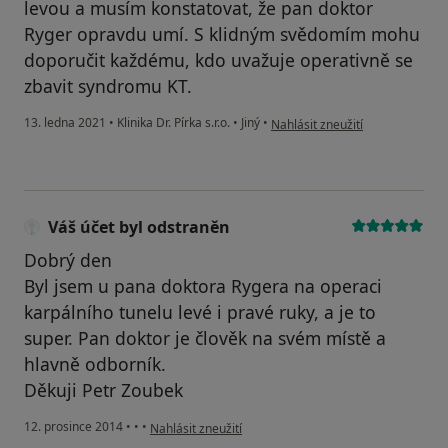
levou a musím konstatovat, že pan doktor
Ryger opravdu umí. S klidným svědomím mohu
doporučit každému, kdo uvažuje operativně se
zbavit syndromu KT.
podle názoru uživatele Michal K
13. ledna 2021
•
Klinika Dr. Pírka s.r.o.
•
Jiný
•
Nahlásit zneužití
Váš účet byl odstraněn
Dobrý den
Byl jsem u pana doktora Rygera na operaci
karpálního tunelu levé i pravé ruky, a je to
super. Pan doktor je člověk na svém místě a
hlavně odborník.
Děkuji Petr Zoubek
podle názoru uživatele Váš účet byl odstraněn
12. prosince 2014
•
•
•
Nahlásit zneužití