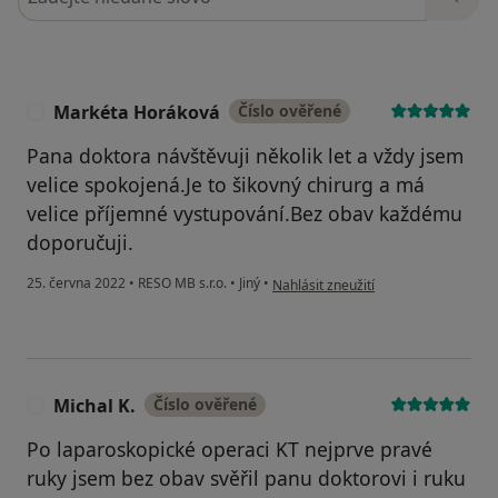
Markéta Horáková
Číslo ověřené
M
Pana doktora návštěvuji několik let a vždy jsem
velice spokojená.Je to šikovný chirurg a má
velice příjemné vystupování.Bez obav každému
doporučuji.
podle názoru uživatele Markéta Hor
25. června 2022
•
RESO MB s.r.o.
•
Jiný
•
Nahlásit zneužití
Michal K.
Číslo ověřené
M
Po laparoskopické operaci KT nejprve pravé
ruky jsem bez obav svěřil panu doktorovi i ruku