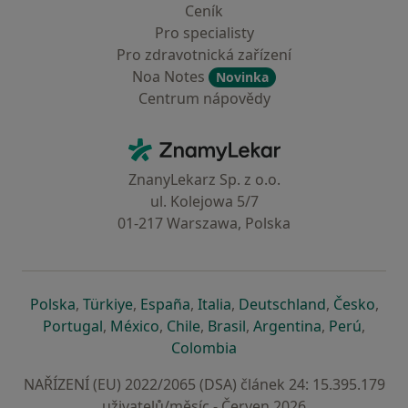
Ceník
Pro specialisty
Pro zdravotnická zařízení
Noa Notes
Novinka
Centrum nápovědy
Kontakt
ZnamyLekar - Hlavní stránka
ZnanyLekarz Sp. z o.o.
ul. Kolejowa 5/7
01-217 Warszawa, Polska
se otevře v nové záložce
se otevře v nové záložce
se otevře v nové záložce
se otevře v nové záložce
se otevře v 
se o
Polska
,
Türkiye
,
España
,
Italia
,
Deutschland
,
Česko
,
se otevře v nové záložce
se otevře v nové záložce
se otevře v nové záložce
se otevře v nové záložc
se otevře v 
se ote
Portugal
,
México
,
Chile
,
Brasil
,
Argentina
,
Perú
,
se otevře v nové záložce
Colombia
NAŘÍZENÍ (EU) 2022/2065 (DSA) článek 24: 15.395.179
uživatelů/měsíc - Červen 2026