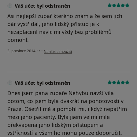
Váš účet byl odstraněn
Asi nejlepší zubař kterého znám a že sem jich
pár vystřídal, jeho lidský přístup je k
nezaplacení navíc mi vždy bez problíémů
pomohl.
podle názoru uživatele Váš účet byl odstraněn
3. prosince 2014
•
•
•
Nahlásit zneužití
Váš účet byl odstraněn
Dnes jsem pana zubaře Nehybu navštívila
potom, co jsem byla dvakrát na pohotovosti v
Praze. Ošetřil mě a pomohl mi, i když nepatřím
mezi jeho pacienty. Byla jsem velmi mile
překvapena jeho lidským přístupem a
vstřícností a všem ho mohu pouze doporučit.