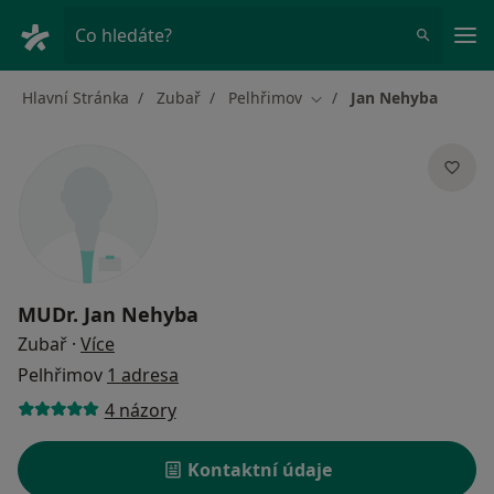
Hla
Co hledáte?
Hlavní Stránka
Zubař
Pelhřimov
Jan Nehyba
Změna města
MUDr.
Jan Nehyba
o specializacích
Zubař
·
Více
Pelhřimov
1 adresa
4 názory
Kontaktní údaje