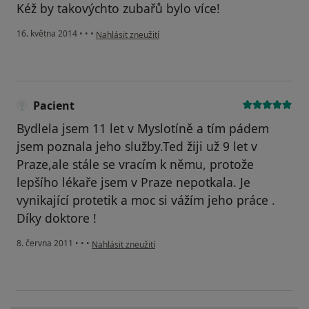
Kéž by takovýchto zubařů bylo více!
podle názoru uživatele Váš účet byl odstraněn
16. května 2014
•
•
•
Nahlásit zneužití
Pacient
Bydlela jsem 11 let v Myslotíně a tím pádem
jsem poznala jeho služby.Ted žiji už 9 let v
Praze,ale stále se vracím k němu, protože
lepšího lékaře jsem v Praze nepotkala. Je
vynikající protetik a moc si vážím jeho práce .
Díky doktore !
podle názoru uživatele Pacient
8. června 2011
•
•
•
Nahlásit zneužití