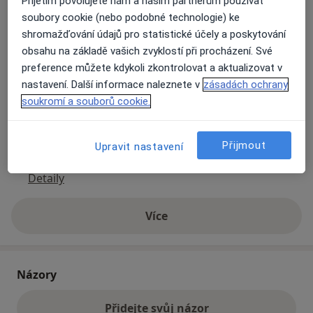
Přijetím povolujete nám a našim partnerům používat
soubory cookie (nebo podobné technologie) ke
shromažďování údajů pro statistické účely a poskytování
Přiblížit mapu
se otevře v nové záložce
obsahu na základě vašich zvyklostí při procházení. Své
preference můžete kdykoli zkontrolovat a aktualizovat v
Dostupnost
Na této adrese online kalendář není aktivní
nastavení. Další informace naleznete v
zásadách ochrany
Co mám v takové situaci udělat?
soukromí a souborů cookie.
Způsoby platby (soukromé návštěvy)
Přijmout
Upravit nastavení
Na teto adrese lékař přijímá pacienty na pojišťovnu
Detaily
Více
o adrese
Názory
Přidejte svůj názor