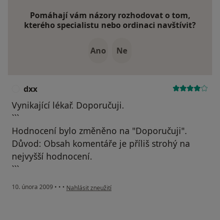
Pomáhají vám názory rozhodovat o tom,
kterého specialistu nebo ordinaci navštívit?
Ano
Ne
dxx
D
Vynikající lékař. Doporučuji.
```
Hodnocení bylo změněno na "Doporučuji".
Důvod: Obsah komentáře je příliš strohý na
nejvyšší hodnocení.
```
podle názoru uživatele dxx
10. února 2009
•
•
•
Nahlásit zneužití