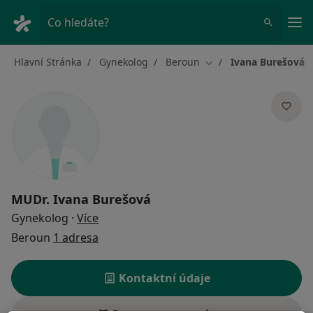
Hla
Co hledáte?
Hlavní Stránka
Gynekolog
Beroun
Ivana Burešová
Změna města
MUDr.
Ivana Burešová
o specializacích
Gynekolog
·
Více
Beroun
1 adresa
Kontaktní údaje