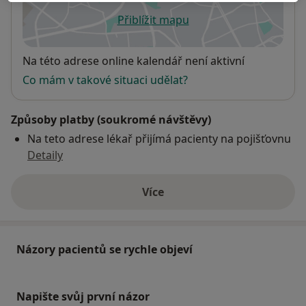
Přiblížit mapu
se otevře v nové záložce
Dostupnost
Na této adrese online kalendář není aktivní
Co mám v takové situaci udělat?
Způsoby platby (soukromé návštěvy)
Na teto adrese lékař přijímá pacienty na pojišťovnu
Detaily
Více
o adrese
Názory pacientů se rychle objeví
Napište svůj první názor