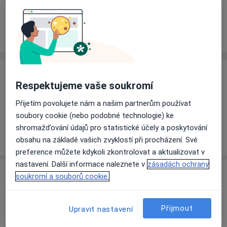
Rezervovat termín
Ceník
Adresy
Názory pacientů
Ceník
Respektujeme vaše soukromí
Informace o službách a cenách nejsou k dispozici
Přijetím povolujete nám a našim partnerům používat
Tento specialista ještě nepřidával žádné informace o
soubory cookie (nebo podobné technologie) ke
svých službách.
shromažďování údajů pro statistické účely a poskytování
obsahu na základě vašich zvyklostí při procházení. Své
preference můžete kdykoli zkontrolovat a aktualizovat v
nastavení. Další informace naleznete v
zásadách ochrany
Adresa
soukromí a souborů cookie.
GYNEKOLOGIE Burešová s.r.o.
Přijmout
Upravit nastavení
Plzeňská 1880,
Beroun
26601