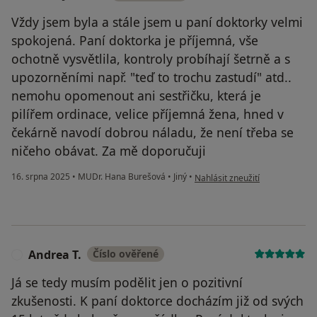
Vždy jsem byla a stále jsem u paní doktorky velmi
spokojená. Paní doktorka je příjemná, vše
ochotně vysvětlila, kontroly probíhají šetrně a s
upozorněními např. "teď to trochu zastudí" atd..
nemohu opomenout ani sestřičku, která je
pilířem ordinace, velice příjemná žena, hned v
čekárně navodí dobrou náladu, že není třeba se
ničeho obávat. Za mě doporučuji
podle názoru uživatele Adéla J
16. srpna 2025
•
MUDr. Hana Burešová
•
Jiný
•
Nahlásit zneužití
Andrea T.
Číslo ověřené
A
Já se tedy musím podělit jen o pozitivní
zkušenosti. K paní doktorce docházím již od svých