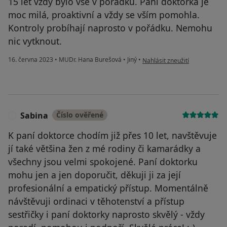
15 let vždy bylo vše v pořádku. Paní doktorka je
moc milá, proaktivní a vždy se vším pomohla.
Kontroly probíhají naprosto v pořádku. Nemohu
nic vytknout.
podle názoru uživatele Andrea
16. června 2023
•
MUDr. Hana Burešová
•
Jiný
•
Nahlásit zneužití
Sabina
Číslo ověřené
S
K paní doktorce chodím již přes 10 let, navštěvuje
jí také většina žen z mé rodiny či kamarádky a
všechny jsou velmi spokojené. Paní doktorku
mohu jen a jen doporučit, děkuji ji za její
profesionální a empatický přístup. Momentálně
návštěvuji ordinaci v těhotenství a přístup
sestřičky i paní doktorky naprosto skvělý - vždy