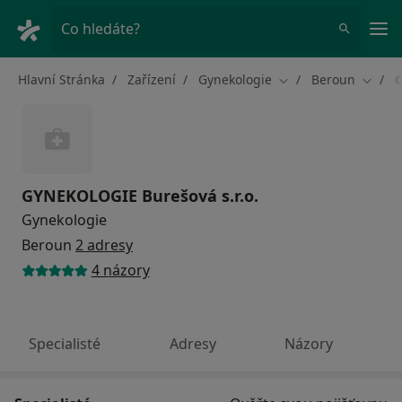
Hla
Co hledáte?
Hlavní Stránka
Zařízení
Gynekologie
Beroun
G
Změna města
Změna
GYNEKOLOGIE Burešová s.r.o.
Gynekologie
Beroun
2 adresy
4 názory
Specialisté
Adresy
Názory