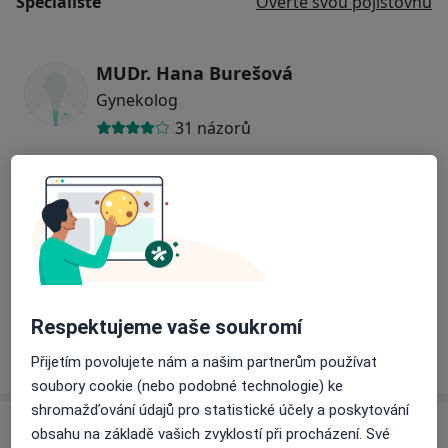
Specialisté
Ověřte svou pojišťovnu
MUDr. Hana Burešová
Gynekolog
31 názorů
MUDr. Lucie Lachmanová
Gynekolog
9 názorů
MUDr. Ivana Burešová
Respektujeme vaše soukromí
Gynekolog
Přijetím povolujete nám a našim partnerům používat
soubory cookie (nebo podobné technologie) ke
shromažďování údajů pro statistické účely a poskytování
Adresy (2)
obsahu na základě vašich zvyklostí při procházení. Své