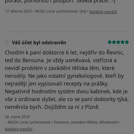
poradí, pomohou i podpoří. Skvělá práce! :-)
podle názoru uživatele Sab
17. března 2023
•
MUDr. Lucie Lachmanová
•
Jiný
•
Nahlásit zneužití
Váš účet byl odstraněn
Chodím k paní doktorce 6 let, nejdřív do Řevnic,
teď do Berouna. Je vždy usměvavá, vstřícná a
nevidí problém v zavádění tělíska těm, které
nerodily. Ne jako ostatní gynekologové, kteří by
nejraději jen vypisovali recepty na prášky.
Negativně hodnotím systém dvou kabinek, kde je
vše z ordinace slyšet, ale co se paní doktorky týká,
neměnila bych. Dojíždím za ní z Plzně.
28. srpna 2018
•
MUDr. Lucie Lachmanová
•
Prevence, zavedení tělíska, těhotenství
•
podle názoru uživatele Váš účet byl odstraněn
Nahlásit zneužití