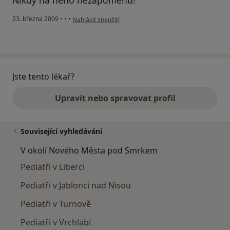
Nikdy na něho nezapomenu!
podle názoru uživatele Jaroslav Pešek
23. března 2009
•
•
•
Nahlásit zneužití
Jste tento lékař?
Upravit nebo spravovat profil
Související vyhledávání
V okolí Nového Města pod Smrkem
Pediatři v Liberci
Pediatři v Jablonci nad Nisou
Pediatři v Turnově
Pediatři v Vrchlabí