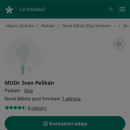
Hla
Co hledáte?
Hlavní Stránka
Pediatr
Nové Město Pod Smrkem
Iva
Změna m
MUDr.
Ivan Pelikán
o specializacích
Pediatr
·
Více
Nové Město pod Smrkem
1 adresa
4 názory
Kontaktní údaje