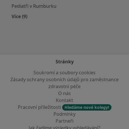
Pediatři v Rumburku
Více (9)
Více v kategorii: V okolí Nového Města pod Sm
Stránky
Soukromí a soubory cookies
Zásady ochrany osobních údajů pro zaměstnance
zdravotní péče
O nás
Kontakt
Pracovní příležitosti
Hledáme nové kolegy!
Podmínky
Partneři
Jak řadíme výsledky vyhledávání?