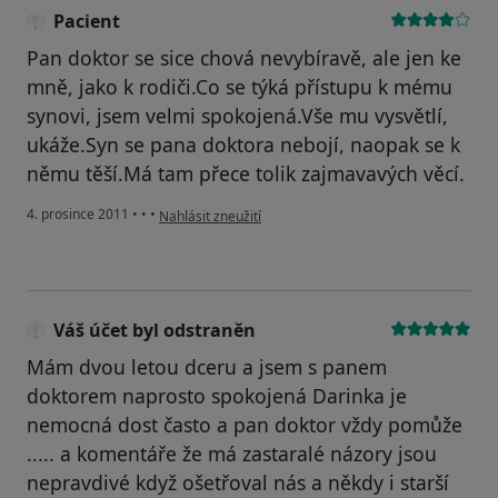
Pacient
Pan doktor se sice chová nevybíravě, ale jen ke
mně, jako k rodiči.Co se týká přístupu k mému
synovi, jsem velmi spokojená.Vše mu vysvětlí,
ukáže.Syn se pana doktora nebojí, naopak se k
němu těší.Má tam přece tolik zajmavavých věcí.
podle názoru uživatele Pacient
4. prosince 2011
•
•
•
Nahlásit zneužití
Váš účet byl odstraněn
Mám dvou letou dceru a jsem s panem
doktorem naprosto spokojená Darinka je
nemocná dost často a pan doktor vždy pomůže
..... a komentáře že má zastaralé názory jsou
nepravdivé když ošetřoval nás a někdy i starší