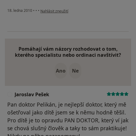
podle názoru uživatele Váš účet byl odstraněn
18. ledna 2010
•
•
•
Nahlásit zneužití
Pomáhají vám názory rozhodovat o tom,
kterého specialistu nebo ordinaci navštívit?
Ano
Ne
Jaroslav Pešek
J
Pan doktor Pelikán, je nejlepší doktor, který mě
ošetřoval jako dítě jsem se k němu hodně těšil.
Pro dítě je to opravdu PAN DOKTOR, který ví jak
se chová slušný člověk a taky to sám praktikuje!