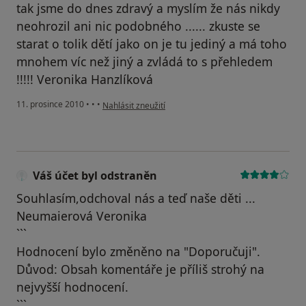
tak jsme do dnes zdravý a myslím že nás nikdy
neohrozil ani nic podobného ...... zkuste se
starat o tolik dětí jako on je tu jediný a má toho
mnohem víc než jiný a zvládá to s přehledem
!!!!! Veronika Hanzlíková
podle názoru uživatele Váš účet byl odstraněn
11. prosince 2010
•
•
•
Nahlásit zneužití
Váš účet byl odstraněn
Souhlasím,odchoval nás a teď naše děti ...
Neumaierová Veronika
```
Hodnocení bylo změněno na "Doporučuji".
Důvod: Obsah komentáře je příliš strohý na
nejvyšší hodnocení.
```