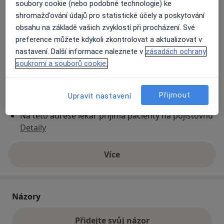
soubory cookie (nebo podobné technologie) ke
shromažďování údajů pro statistické účely a poskytování
obsahu na základě vašich zvyklostí při procházení. Své
Přiblížit mapu
se otevře v nové záložce
preference můžete kdykoli zkontrolovat a aktualizovat v
nastavení. Další informace naleznete v
zásadách ochrany
Dostupnost
Na této adrese online kalendář není aktivní
soukromí a souborů cookie.
Co mám v takové situaci udělat?
Přijmout
Upravit nastavení
Způsoby platby (soukromé návštěvy)
Na teto adrese lékař přijímá pacienty na pojišťovnu
Detaily
Více
o adrese
Názory
Přidejte svůj názor