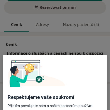
Rezervovat termín
Ceník
Adresy
Názory pacientů (4)
Ceník
Informace o službách a cenách nejsou k dispozici
Tento specialista ještě nepřidával žádné informace o
svých službách.
Adresa
Respektujeme vaše soukromí
Praktický lékař pro děti a dorost
Přijetím povolujete nám a našim partnerům používat
Vaňkova 226,
Nové Město pod Smrkem
46365