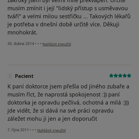
zákroky jsem byl velmi mile překvapen. Určitě
musím zmínit i její "lidský přístup s usměvavou
tváří" a velmi milou sestřičku ... Takových lékařů
je potřeba v dnešní době určitě více. Děkuji
mnohokrát.
podle názoru uživatele Váš účet byl odstraněn
30. dubna 2014
•
•
•
Nahlásit zneužití
Pacient
K paní doktorce jsem přešla od jiného zubaře a
musím říct, že naprostá spokojenost :)) paní
doktorka je opravdu pečlivá, ochotná a milá :)))
jde vidět, že si dává na své práci opravdu
záležet mohu ji jen a jen doporučit
podle názoru uživatele Pacient
7. října 2011
•
•
•
Nahlásit zneužití