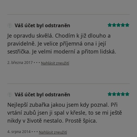
Váš účet byl odstraněn
Je opravdu skvělá. Chodím k již dlouho a
pravidelně. Je velice příjemná ona i její
sestřička. Je velmi moderní a přitom lidská.
podle názoru uživatele Váš účet byl odstraněn
2. března 2017
•
•
•
Nahlásit zneužití
Váš účet byl odstraněn
Nejlepší zubařka jakou jsem kdy poznal. Při
vrtání zubů jsen ji spal v křesle, to se mi ještě
nikdy v životě nestalo. Prostě špica.
podle názoru uživatele Váš účet byl odstraněn
4. srpna 2014
•
•
•
Nahlásit zneužití