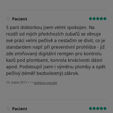
Pacient
S paní doktorkou jsem velmi spokojen. Na
rozdíl od mých předchozích zubařů se věnuje
své práci velmi pečlivě a nestačím se divit, co je
standardem např. při preventivní prohlídce - již
zde zmiňovaný digitální rentgen pro kontrolu
kazů pod plombami, konrola krvácivosti dásní
apod. Podstoupil jsem i výměnu plomby a opět
pečlivý (téměř bezbolestný) zákrok.
podle názoru uživatele Pacient
10. srpna 2011
•
•
•
Nahlásit zneužití
Pacient