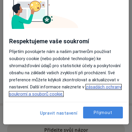
Přiblížit mapu
se otevře v nové záložce
Dostupnost
Na této adrese online kalendář není aktivní
Respektujeme vaše soukromí
Co mám v takové situaci udělat?
Přijetím povolujete nám a našim partnerům používat
soubory cookie (nebo podobné technologie) ke
Způsoby platby (soukromé návštěvy)
shromažďování údajů pro statistické účely a poskytování
Na teto adrese lékař přijímá pacienty na pojišťovnu
obsahu na základě vašich zvyklostí při procházení. Své
Detaily
preference můžete kdykoli zkontrolovat a aktualizovat v
nastavení. Další informace naleznete v
zásadách ochrany
Více
o adrese
soukromí a souborů cookie.
Přijmout
Upravit nastavení
Názory
Přidejte svůj názor