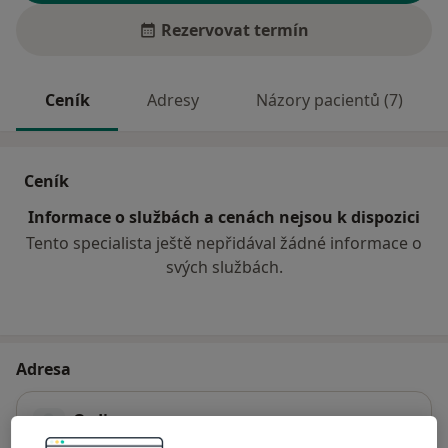
Rezervovat termín
Ceník
Adresy
Názory pacientů (7)
Ceník
Informace o službách a cenách nejsou k dispozici
Tento specialista ještě nepřidával žádné informace o
svých službách.
Adresa
Ordinace
Uničovská 2,
Šumperk
787 01