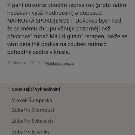
K paní doktorce chodím teprve rok (proto zatím
nedávám vyšší hodnocení) a doposud
NAPROSTÁ SPOKOJENOST. Dokonce bych řekl,
že se mému chrupu věnuje pozorněji než
předchozí zubař. Má i digitální rentgen, takže se
vám detailně podívá na zoubek zatímco
pohodlně sedíte v křesle.
podle názoru uživatele Pacient
13. července 2011
•
•
•
Nahlásit zneužití
Související vyhledávání
V okolí Šumperka
Zubaři v Olomouci
Zubaři v Svitavách
Zubaři v Jeseníku