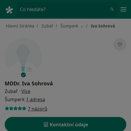
Hla
Co hledáte?
Hlavní Stránka
Zubař
Šumperk
Iva Sohrová
Změna města
MDDr.
Iva Sohrová
o specializacích
Zubař
·
Více
Šumperk
1 adresa
7 názorů
Kontaktní údaje