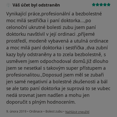
Váš účet byl odstraněn
Vynikající práce,profesionální a bezbolestné
moc milá sestřička i paní doktorka...,po
celonoční ukrutné bolesti zubu jsem paní
doktorku navštívil v její ordinaci ,příjemé
prostředí, modeně vybavená a utulná ordinace
a moc milá paní doktorka i sestřička ,dva zubní
kazy byly odstraněny a to zcela bezbolestně, s
usměvem jsem odpochodoval domů.Již dlouho
jsem se nesetkal s takovým super přístupem a
profesionalitou.,Doposud jsem měl se zubaři
jen samé negativní a bolestné zkušenosti a bál
se ale tato paní doktorka je suprová to se vubec
nedá srovnat jsem nadšen a mohu jen
doporučit s plným hodnocením.
podle názoru uživatele Váš účet byl
9. února 2019
•
Ordinace
•
Bolest zubu
•
Nahlásit zneužití