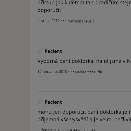
přístup jak k dětem tak k rodičům stej
doporučit
podle názoru uživatele Pacient
4. srpna 2010
•
•
•
Nahlásit zneužití
Pacient
Výborná paní doktorka, na ní jsme v N
podle názoru uživatele Pacient
19. července 2010
•
•
•
Nahlásit zneužití
Pacient
mohu jen doporučit paní doktorka je n
příjemná vše vysvětlí a je velmi pečliv
podle názoru uživatele Pacient
3. června 2010
•
•
•
Nahlásit zneužití