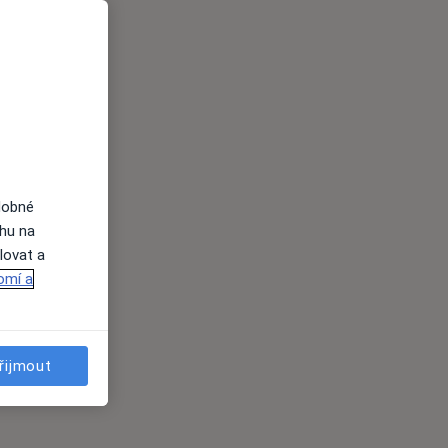
dobné
ahu na
lovat a
omí a
řijmout