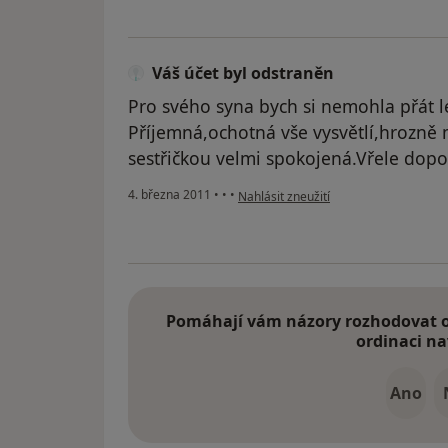
Váš účet byl odstraněn
Pro svého syna bych si nemohla přát l
Příjemná,ochotná vše vysvětlí,hrozně m
sestřičkou velmi spokojená.Vřele dopor
podle názoru uživatele Váš účet byl o
4. března 2011
•
•
•
Nahlásit zneužití
Pomáhají vám názory rozhodovat o 
ordinaci na
Ano