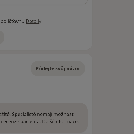
 pojišťovnu
Detaily
adrese
Přidejte svůj názor
žité. Specialisté nemají možnost
Další informace o názor
 recenze pacienta.
Další informace.