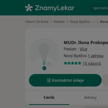
specializ
Hlavní Stránka
Pediatr
Nový Bydžov
Ilon
Změna mě
MUDr.
Ilona Prokop
o specializ
Pediatr
·
Více
Nový Bydžov
1 adresa
15 názorů
Kontaktní údaje
Ceník
Adresy