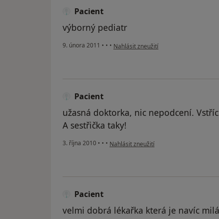
Pacient
výborný pediatr
podle názoru uživatele Pacient
9. února 2011
•
•
•
Nahlásit zneužití
Pacient
užasná doktorka, nic nepodcení. Vstří
A sestřička taky!
podle názoru uživatele Pacient
3. října 2010
•
•
•
Nahlásit zneužití
Pacient
velmi dobrá lékařka která je navíc milá