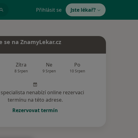
Přihlásit se
Jste lékař?
e se na ZnamyLekar.cz
Zítra
Ne
Po
Út
St
8 Srpen
9 Srpen
10 Srpen
11 Srpen
12 Srp
specialista nenabízí online rezervaci
termínu na této adrese.
Rezervovat termín