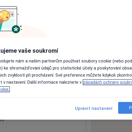
ách nejsou k dispozici
ádné informace o svých službách.
ujeme vaše soukromí
ovolujete nám a našim partnerům používat soubory cookie (nebo po
e) ke shromažďování údajů pro statistické účely a poskytování obs
ich zvyklostí při procházení. Své preference můžete kdykoli zkontro
t v nastavení. Další informace naleznete v
zásadách ochrany soukr
okie.
 mapu
 otevře v nové záložce
P
Upravit nastavení
ní