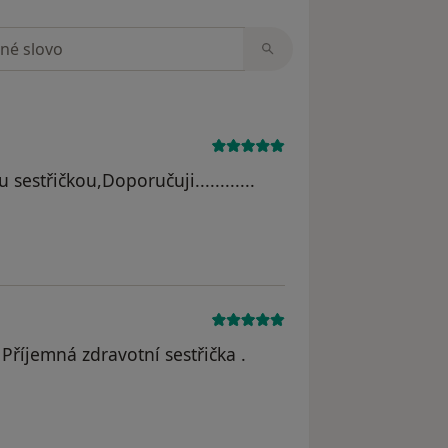
zorech
sestřičkou,Doporučuji............
fová
Příjemná zdravotní sestřička .
odstraněn