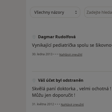
Hledejte v ná
Dagmar Rudolfová
Vynikající pediatrička spolu se šikovnou 
podle názoru uživatele Dagmar Rudol
30. ledna 2013
•
•
•
Nahlásit zneužití
Váš účet byl odstraněn
Skvělá paní doktorka , velmi ochotná ! 
Můžu jen doporučit !
podle názoru uživatele Váš účet byl 
31. května 2012
•
•
•
Nahlásit zneužití