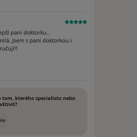
epší paní doktorku..
ilá..Jsem s paní doktorkou i
učuji!!
dstraněn
tom, kterého specialistu nebo
vštívit?
Ne