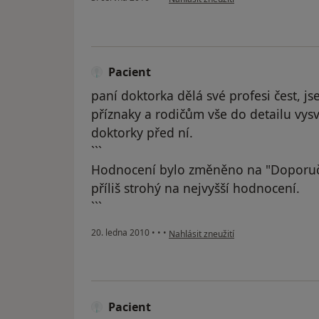
Pacient
paní doktorka dělá své profesi čest, 
příznaky a rodičům vše do detailu vysv
doktorky před ní.
```
Hodnocení bylo změněno na "Doporuč
příliš strohý na nejvyšší hodnocení.
```
podle názoru uživatele Pacient
20. ledna 2010
•
•
•
Nahlásit zneužití
Pacient