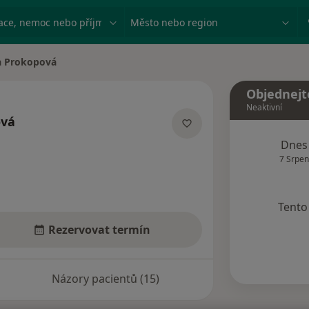
ace, nemoc nebo příjmení
Město nebo region
a Prokopová
sta
Objednejt
Neaktivní
ová
acích
Dnes
7 Srpen
Tento 
Rezervovat termín
Názory pacientů (15)