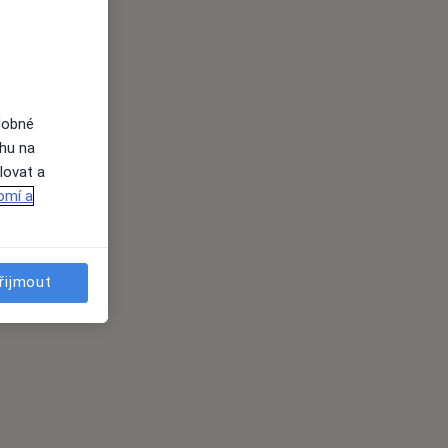
dobné
ahu na
lovat a
omí a
řijmout