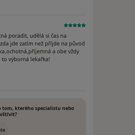
ná poradit, udělá si čas na
zda jde zatím než příjde na původ
ička,ochotná,příjemná a obe vždy
e to výborná lekařka!
dstraněn
tom, kterého specialistu nebo
vštívit?
Ne