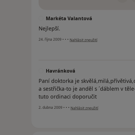
Markéta Valantová
M
Nejlepší.
podle názoru uživatele Markéta Valant
24. října 2009
•
•
•
Nahlásit zneužití
Havránková
H
Paní doktorka je skvělá,milá,přívětivá
a sestřička-to je anděl s ´dáblem v t
tuto ordinaci doporučit
podle názoru uživatele Havránková
2. dubna 2009
•
•
•
Nahlásit zneužití