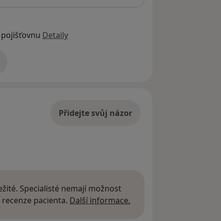
 pojišťovnu
Detaily
adrese
Přidejte svůj názor
žité. Specialisté nemají možnost
Další informace o názor
 recenze pacienta.
Další informace.