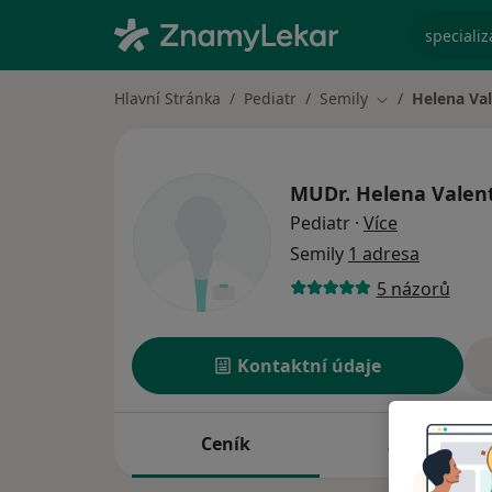
specializ
Hlavní Stránka
Pediatr
Semily
Helena Va
Změna města
MUDr.
Helena Valen
o specializ
Pediatr
·
Více
Semily
1 adresa
5 názorů
Kontaktní údaje
Ceník
Adresy