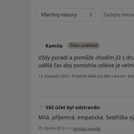
Hledejte v ná
Kamila
Číslo ověřené
K
Vždy poradí a pomůže chodím již s dru
udělá čas aby pomohla.celkive je vel
13. listopadu 2022
•
Praktický lékař pro děti a dorost
•
Jiný
Váš účet byl odstraněn
Milá, příjemná, empatická. Sestřička v
podle názoru uživatele Váš účet byl 
25. června 2012
•
•
•
Nahlásit zneužití