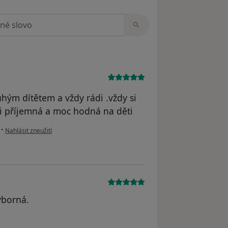
zorech
hým dítětem a vždy rádi .vždy si
mi příjemná a moc hodná na děti
podle názoru uživatele Kamila
•
Nahlásit zneužití
ýborná.
odstraněn