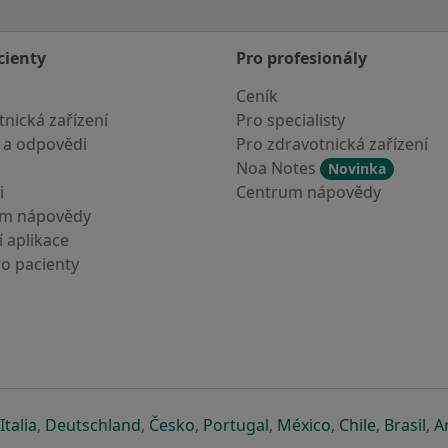
cienty
Pro profesionály
Ceník
nická zařízení
Pro specialisty
 a odpovědi
Pro zdravotnická zařízení
Noa Notes
Novinka
i
Centrum nápovědy
um nápovědy
 aplikace
ro pacienty
záložce
 v nové záložce
e otevře v nové záložce
se otevře v nové záložce
se otevře v nové záložce
se otevře v nové záložce
se otevře v nové záložc
se otevře v nov
se otevře
se 
Italia
,
Deutschland
,
Česko
,
Portugal
,
México
,
Chile
,
Brasil
,
A