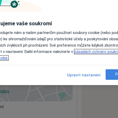
ách nejsou k dispozici
ujeme vaše soukromí
ádné informace o svých službách.
ovolujete nám a našim partnerům používat soubory cookie (nebo po
e) ke shromažďování údajů pro statistické účely a poskytování obs
ich zvyklostí při procházení. Své preference můžete kdykoli zkontro
t v nastavení. Další informace naleznete v
zásadách ochrany soukr
okie.
P
1301
Upravit nastavení
 mapu
 otevře v nové záložce
ní