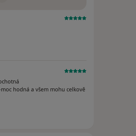
ová
,ochotná
ěle-moc hodná a všem mohu celkově