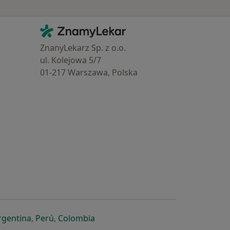
Kontakt
ZnamyLekar - Hlavní stránka
ZnanyLekarz Sp. z o.o.
ul. Kolejowa 5/7
01-217 Warszawa, Polska
e
é záložce
 v nové záložce
otevře v nové záložce
se otevře v nové záložce
se otevře v nové záložce
se otevře v nové záložce
rgentina
,
Perú
,
Colombia