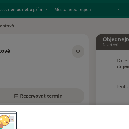
ace, nemoc nebo příjmení
Město nebo region
lentová
Objednejt
Neaktivní
tová
acích
Dnes
8 Srpen
Tento 
Rezervovat termín
Názory pacientů (5)