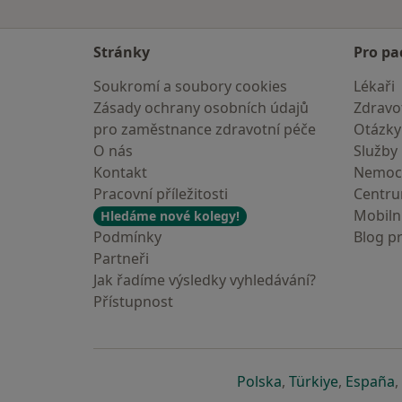
Stránky
Pro pa
Soukromí a soubory cookies
Lékaři
Zásady ochrany osobních údajů
Zdravot
pro zaměstnance zdravotní péče
Otázky
O nás
Služby
Kontakt
Nemoc
Pracovní příležitosti
Centr
Mobilní
Hledáme nové kolegy!
Podmínky
Blog p
Partneři
Jak řadíme výsledky vyhledávání?
Přístupnost
se otevře v nové 
se otevře
s
Polska
,
Türkiye
,
España
,