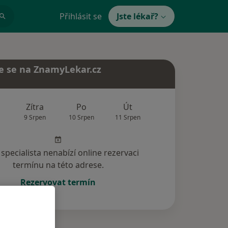
Přihlásit se
Jste lékař?
e se na ZnamyLekar.cz
Zítra
Po
Út
St
Čt
9 Srpen
10 Srpen
11 Srpen
12 Srpen
13 Srp
specialista nenabízí online rezervaci
termínu na této adrese.
Rezervovat termín