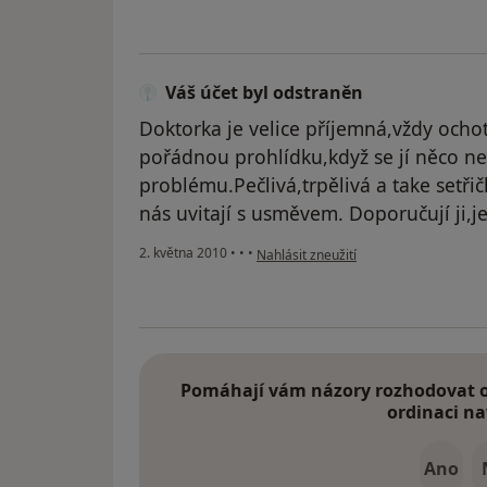
Váš účet byl odstraněn
Doktorka je velice příjemná,vždy ochot
pořádnou prohlídku,když se jí něco ne
problému.Pečlivá,trpělivá a take setř
nás uvitají s usměvem. Doporučují ji,j
podle názoru uživatele Váš účet byl o
2. května 2010
•
•
•
Nahlásit zneužití
Pomáhají vám názory rozhodovat o 
ordinaci na
Ano