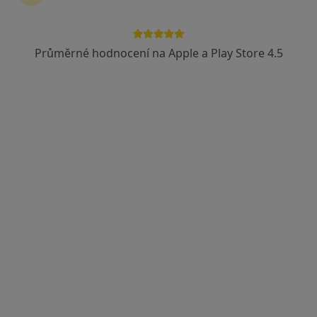
Rezervovat termín
Průměrné hodnocení na Apple a Play Store 4.5
Ceník
Adresy
Názory pacientů (22)
Ceník
Informace o službách a cenách nejsou k dispozici
Tento specialista ještě nepřidával žádné informace o
svých službách.
Adresa
Praktický lékař pro děti a dorost
Tovačovského sady 78,
Moravské Budějovice
67602