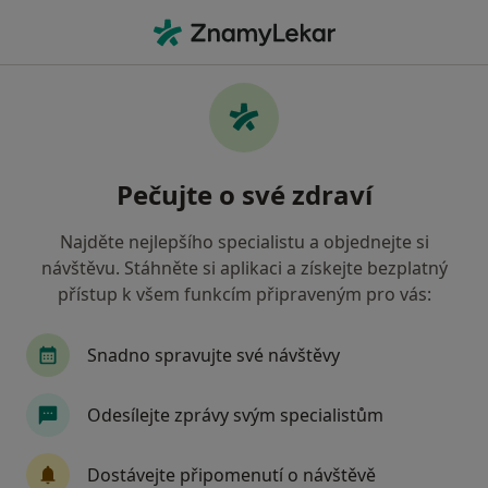
Hla
Co hledáte?
Hlavní Stránka
Pediatr
Moravské Budějovice
Helena
Změna měst
Pečujte o své zdraví
Najděte nejlepšího specialistu a objednejte si
návštěvu. Stáhněte si aplikaci a získejte bezplatný
přístup k všem funkcím připraveným pro vás:
MUDr.
Helena Puharičová
o specializacích
Pediatr
·
Více
Snadno spravujte své návštěvy
Moravské Budějovice
1 adresa
22 názorů
Odesílejte zprávy svým specialistům
Kontaktní údaje
Dostávejte připomenutí o návštěvě