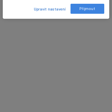
Přijmout
Upravit nastavení
22 názorů
Recenze pacientů jsou pro nás důležité.
Specialisté nemají možnost zaplatit za
odstranění nebo změnu recenze pacienta.
Další informace o názorech
Další informace.
Hledejte v názorech