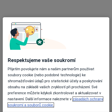
Přiblížit mapu
se otevře v nové záložce
Dostupnost
Na této adrese online kalendář není aktivní
Co mám v takové situaci udělat?
Způsoby platby (soukromé návštěvy)
Na teto adrese lékař přijímá pacienty na pojišťovnu
Respektujeme vaše soukromí
Detaily
Přijetím povolujete nám a našim partnerům používat
soubory cookie (nebo podobné technologie) ke
Více
o adrese
shromažďování údajů pro statistické účely a poskytování
obsahu na základě vašich zvyklostí při procházení. Své
preference můžete kdykoli zkontrolovat a aktualizovat v
Názory
nastavení. Další informace naleznete v
zásadách ochrany
soukromí a souborů cookie.
Přidejte svůj názor