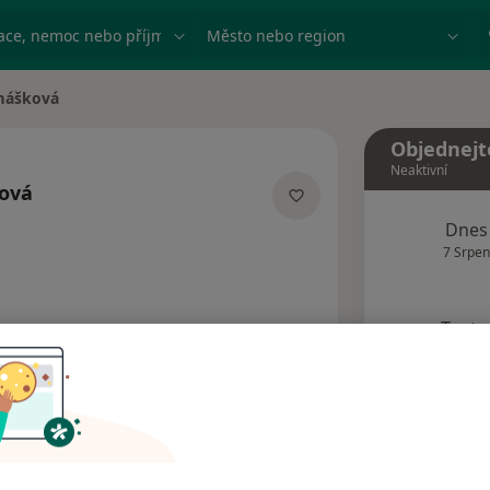
ace, nemoc nebo příjmení
Město nebo region
mášková
Objednejt
Neaktivní
ová
acích
Dnes
7 Srpen
Tento 
Rezervovat termín
Názory pacientů (2)