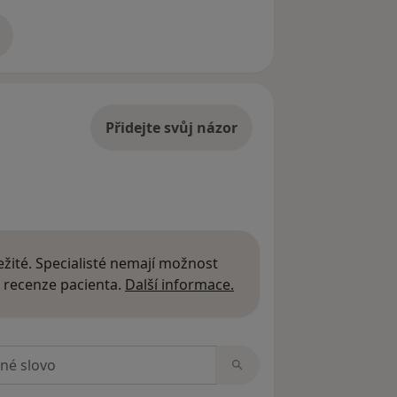
adrese
Přidejte svůj názor
žité. Specialisté nemají možnost
Další informace o názor
 recenze pacienta.
Další informace.
zorech