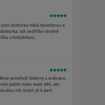
še paní doktorka měla dovolenou a
doktorka, tak sestřička strašně
ičku s hvězdičkou.
pěkné prostředí čekárny s ordinace.
 milá (zatím mám malé děti, ale
budou mít strach jít k paní
 účet byl odstraněn