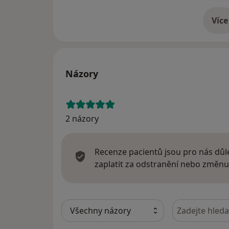
Více
o 
Názory
2 názory
Recenze pacientů jsou pro nás důle
zaplatit za odstranění nebo změnu
Hledejte v ná