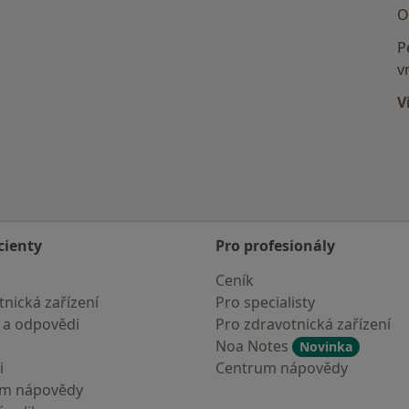
O
P
v
V
cienty
Pro profesionály
Ceník
nická zařízení
Pro specialisty
 a odpovědi
Pro zdravotnická zařízení
Noa Notes
Novinka
i
Centrum nápovědy
um nápovědy