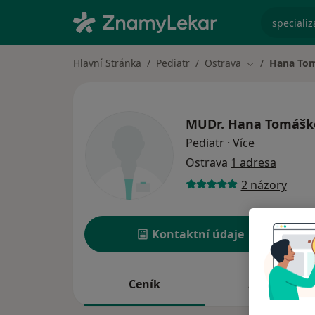
specializ
Hlavní Stránka
Pediatr
Ostrava
Hana To
Změna města
MUDr.
Hana Tomášk
o specializ
Pediatr
·
Více
Ostrava
1 adresa
2 názory
Kontaktní údaje
Ceník
Adresy