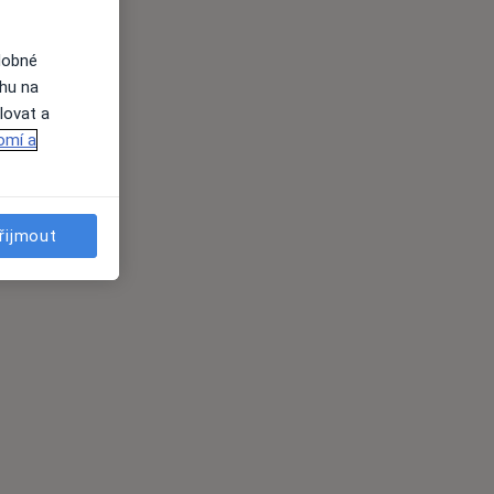
dobné
ahu na
lovat a
omí a
řijmout