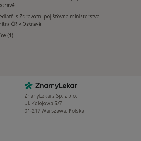
stravě
ediatři s Zdravotní pojišťovna ministerstva
nitra ČR v Ostravě
íce (1)
Více v kategorii: Zdravotní pojišťovny
Kontakt
ZnamyLekar - Hlavní stránka
ZnanyLekarz Sp. z o.o.
ul. Kolejowa 5/7
01-217 Warszawa, Polska