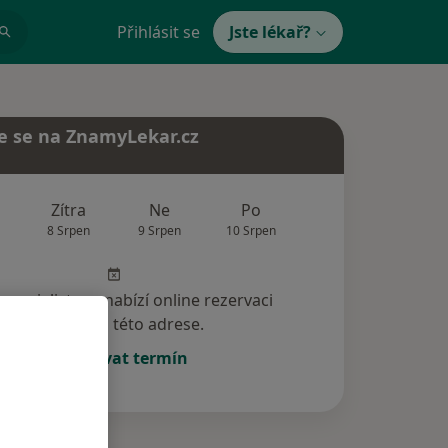
Přihlásit se
Jste lékař?
e se na ZnamyLekar.cz
Zítra
Ne
Po
Út
St
8 Srpen
9 Srpen
10 Srpen
11 Srpen
12 Srp
specialista nenabízí online rezervaci
termínu na této adrese.
Rezervovat termín