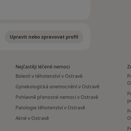
Upravit nebo spravovat profil
Nejčastěji léčené nemoci
Z
Bolesti v těhotenství v Ostravě
P
O
Gynekologická onemocnění v Ostravě
P
Pohlavně přenosné nemoci v Ostravě
p
Patologie těhotenství v Ostravě
P
Akné v Ostravě
O
P