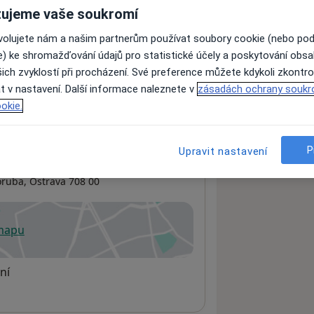
ujeme vaše soukromí
ovolujete nám a našim partnerům používat soubory cookie (nebo po
ách nejsou k dispozici
e) ke shromažďování údajů pro statistické účely a poskytování obs
ádné informace o svých službách.
ich zvyklostí při procházení. Své preference můžete kdykoli zkontro
t v nastavení. Další informace naleznete v
zásadách ochrany soukr
okie.
P
Upravit nastavení
oruba
,
Ostrava
708 00
 mapu
 otevře v nové záložce
ní