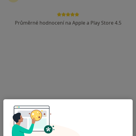
Rezervovat termín
Průměrné hodnocení na Apple a Play Store 4.5
Ceník
Adresy
Názory pacientů (5)
Ceník
Informace o službách a cenách nejsou k dispozici
Tento specialista ještě nepřidával žádné informace o
svých službách.
Adresa
Ordinace praktického lékaře
Vlachovická 619,
Nové Město na Moravě
59231