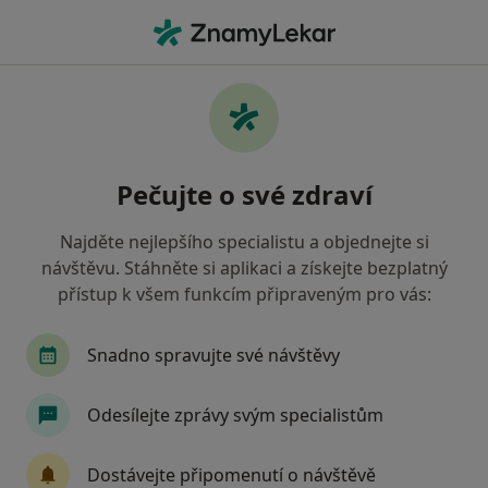
Hla
Co hledáte?
Hlavní Stránka
Praktický Lékař
Nové Město Na Moravě
Zm
Pečujte o své zdraví
Najděte nejlepšího specialistu a objednejte si
návštěvu. Stáhněte si aplikaci a získejte bezplatný
přístup k všem funkcím připraveným pro vás:
MUDr.
Hana Strížová
o specializacích
Praktický lékař
·
Více
Snadno spravujte své návštěvy
Nové Město na Moravě
1 adresa
5 názorů
Odesílejte zprávy svým specialistům
Kontaktní údaje
Dostávejte připomenutí o návštěvě