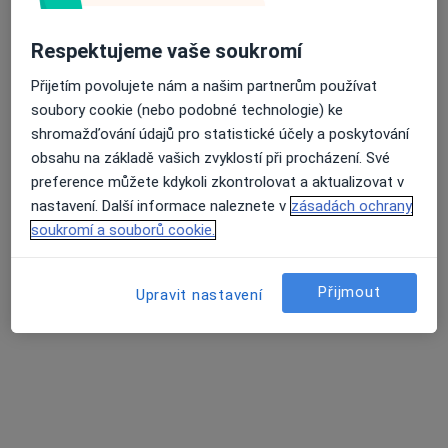
Respektujeme vaše soukromí
Přiblížit mapu
se otevře v nové záložce
Přijetím povolujete nám a našim partnerům používat
soubory cookie (nebo podobné technologie) ke
Dostupnost
Na této adrese online kalendář není aktivní
shromažďování údajů pro statistické účely a poskytování
Co mám v takové situaci udělat?
obsahu na základě vašich zvyklostí při procházení. Své
preference můžete kdykoli zkontrolovat a aktualizovat v
Způsoby platby (soukromé návštěvy)
nastavení. Další informace naleznete v
zásadách ochrany
Na teto adrese lékař přijímá pacienty na pojišťovnu
soukromí a souborů cookie.
Detaily
Přijmout
Upravit nastavení
Více
o adrese
Názory
Přidejte svůj názor