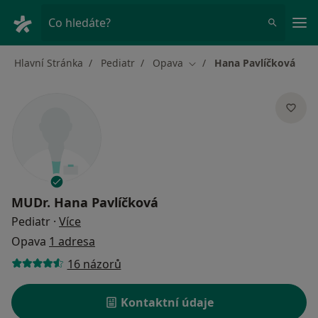
Hla
Co hledáte?
Hlavní Stránka
Pediatr
Opava
Hana Pavlíčková
Změna města
MUDr.
Hana Pavlíčková
o specializacích
Pediatr
·
Více
Opava
1 adresa
16 názorů
Kontaktní údaje