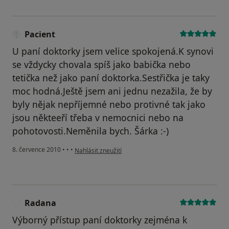
Pacient
U paní doktorky jsem velice spokojená.K synovi
se vždycky chovala spíš jako babička nebo
tetička než jako paní doktorka.Sestřička je taky
moc hodná.Ještě jsem ani jednu nezažila, že by
byly nějak nepříjemné nebo protivné tak jako
jsou někteeří třeba v nemocnici nebo na
pohotovosti.Neměnila bych. Šárka :-)
podle názoru uživatele Pacient
8. července 2010
•
•
•
Nahlásit zneužití
Radana
R
Výborný přístup paní doktorky zejména k