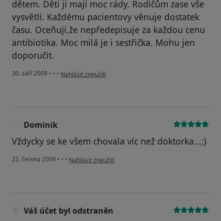
dětem. Děti ji mají moc rády. Rodičům zase vše
vysvětlí. Každému pacientovy věnuje dostatek
času. Oceňuji,že nepředepisuje za každou cenu
antibiotika. Moc milá je i sestřička. Mohu jen
doporučit.
podle názoru uživatele Radana
30. září 2009
•
•
•
Nahlásit zneužití
Dominik
D
Vždycky se ke všem chovala víc než doktorka...;)
podle názoru uživatele Dominik
22. června 2009
•
•
•
Nahlásit zneužití
Váš účet byl odstraněn