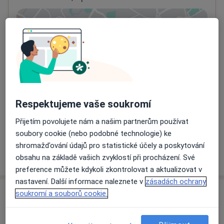
Přiblížit mapu
se otevře v nové záložce
Dostupnost
Na této adrese online kalendář není aktivní
Co mám v takové situaci udělat?
Způsoby platby (soukromé návštěvy)
Respektujeme vaše soukromí
Na teto adrese lékař přijímá pacienty na pojišťovnu
Přijetím povolujete nám a našim partnerům používat
Detaily
soubory cookie (nebo podobné technologie) ke
shromažďování údajů pro statistické účely a poskytování
Více
obsahu na základě vašich zvyklostí při procházení. Své
o adrese
preference můžete kdykoli zkontrolovat a aktualizovat v
nastavení. Další informace naleznete v
zásadách ochrany
soukromí a souborů cookie.
Názory
Přidejte svůj názor