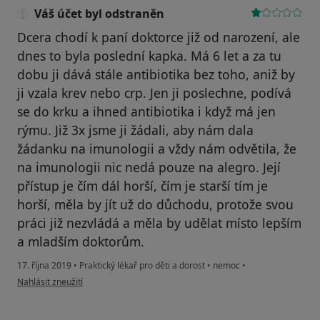
Váš účet byl odstraněn
Dcera chodí k paní doktorce již od narození, ale
dnes to byla poslední kapka. Má 6 let a za tu
dobu ji dává stále antibiotika bez toho, aniž by
ji vzala krev nebo crp. Jen ji poslechne, podívá
se do krku a ihned antibiotika i když má jen
rýmu. Již 3x jsme ji žádali, aby nám dala
žádanku na imunologii a vždy nám odvětila, že
na imunologii nic nedá pouze na alegro. Její
přístup je čím dál horší, čím je starší tím je
horší, měla by jít už do důchodu, protože svou
práci již nezvládá a měla by udělat místo lepším
a mladším doktorům.
17. října 2019
•
Praktický lékař pro děti a dorost
•
nemoc
•
podle názoru uživatele Váš účet byl odstraněn
Nahlásit zneužití