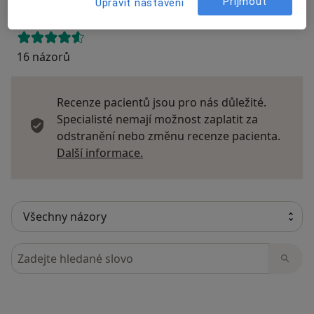
Přijmout
Upravit nastavení
16 názorů
Recenze pacientů jsou pro nás důležité.
Specialisté nemají možnost zaplatit za
odstranění nebo změnu recenze pacienta.
Další informace o názorech
Další informace.
Hledejte v názorech