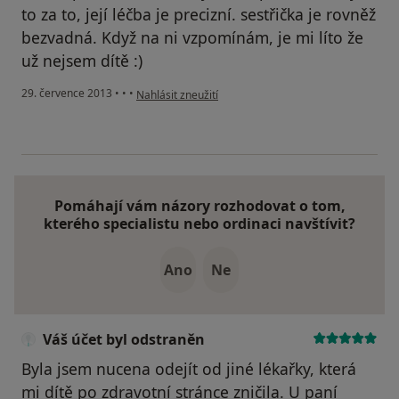
to za to, její léčba je precizní. sestřička je rovněž
bezvadná. Když na ni vzpomínám, je mi líto že
už nejsem dítě :)
podle názoru uživatele Váš účet byl odstraněn
29. července 2013
•
•
•
Nahlásit zneužití
Pomáhají vám názory rozhodovat o tom,
kterého specialistu nebo ordinaci navštívit?
Ano
Ne
Váš účet byl odstraněn
Byla jsem nucena odejít od jiné lékařky, která
mi dítě po zdravotní stránce zničila. U paní