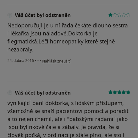
Váš účet byl odstraněn
Nedoporučuji je u ní řada čekáte dlouho sestra
i lékařka jsou náladové.Doktorka je
flegmatická.Léčí homeopatiky které stejně
nezabraly.
podle názoru uživatele Váš účet byl odstraněn
24. dubna 2016
•
•
•
Nahlásit zneužití
Váš účet byl odstraněn
vynikající paní doktorka, s lidským přístupem,
všemožně se snaží pacientovi pomoct a poradit
a to nejen chemií, ale i "babskými radami" jako
jsou bylinkové čaje a zábaly. Je pravda, že si
člověk počká, v ordinaci je stále plno, ale stojí