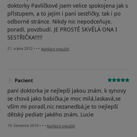
doktorky Pavlíčkové jsem velice spokojena jak s
přístupem, a to jejím i paní sestřičky, tak i po
odborné stránce. Nikdy nic nepodceňuje,
poradí, povzbudí. JE PROSTĚ SKVĚLÁ ONA I
SESTŘIČKA!!!!!
podle názoru uživatele Váš účet byl odstraněn
21. srpna 2012
•
•
•
Nahlásit zneužití
Pacient
paní doktorka je nejlepší jakou znám, k synovy
se chová jako babička,je moc milá,laskavá,se
vším mi poradí,nic nezanedbá,je to nejlepší
dětský pediatr jakého znám, Lucie
podle názoru uživatele Pacient
19. července 2010
•
•
•
Nahlásit zneužití