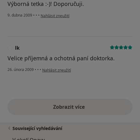
Výborná tetka :-)! Doporučuji.
podle názoru uživatele Váš účet byl odstraněn
9. dubna 2009
•
•
•
Nahlásit zneužití
lk
L
Velice příjemná a ochotná paní doktorka.
podle názoru uživatele lk
26. února 2009
•
•
•
Nahlásit zneužití
Zobrazit více
výše uvedené názory
Související vyhledávání
V okolí Opavy