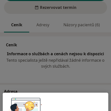
Rezervovat termín
Ceník
Adresy
Názory pacientů (6)
Ceník
Informace o službách a cenách nejsou k dispozici
Tento specialista ještě nepřidával žádné informace o
svých službách.
Adresa
Zubní ordinace
Nad Nemocnicí 153,
Český Krumlov
38101