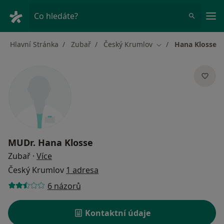
Hla
Co hledáte?
Hlavní Stránka
Zubař
Český Krumlov
Hana Klosse
Změna města
MUDr.
Hana Klosse
o specializacích
Zubař
·
Více
Český Krumlov
1 adresa
6 názorů
Kontaktní údaje