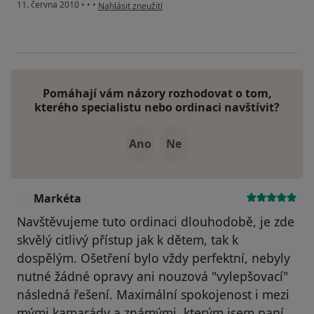
podle názoru uživatele Pacient
11. června 2010
•
•
•
Nahlásit zneužití
Pomáhají vám názory rozhodovat o tom,
kterého specialistu nebo ordinaci navštívit?
Ano
Ne
Markéta
M
Navštěvujeme tuto ordinaci dlouhodobě, je zde
skvělý citlivý přístup jak k dětem, tak k
dospělým. Ošetření bylo vždy perfektní, nebyly
nutné žádné opravy ani nouzová "vylepšovací"
následná řešení. Maximální spokojenost i mezi
mými kamarády a známými, kterým jsem paní