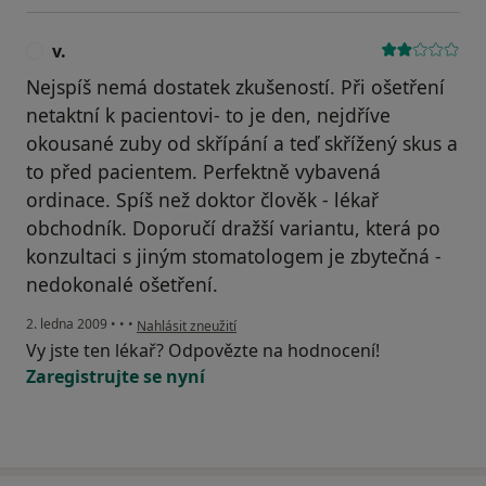
v.
V
Nejspíš nemá dostatek zkušeností. Při ošetření
netaktní k pacientovi- to je den, nejdříve
okousané zuby od skřípání a teď skřížený skus a
to před pacientem. Perfektně vybavená
ordinace. Spíš než doktor člověk - lékař
obchodník. Doporučí dražší variantu, která po
konzultaci s jiným stomatologem je zbytečná -
nedokonalé ošetření.
podle názoru uživatele v.
2. ledna 2009
•
•
•
Nahlásit zneužití
Vy jste ten lékař? Odpovězte na hodnocení!
Zaregistrujte se nyní