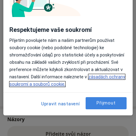
Přiblížit mapu
se otevře v nové záložce
Respektujeme vaše soukromí
Dostupnost
Na této adrese online kalendář není aktivní
Přijetím povolujete nám a našim partnerům používat
Co mám v takové situaci udělat?
soubory cookie (nebo podobné technologie) ke
shromažďování údajů pro statistické účely a poskytování
Způsoby platby (soukromé návštěvy)
obsahu na základě vašich zvyklostí při procházení. Své
preference můžete kdykoli zkontrolovat a aktualizovat v
Na teto adrese lékař přijímá pacienty na pojišťovnu
nastavení. Další informace naleznete v
zásadách ochrany
Detaily
soukromí a souborů cookie.
Více
o adrese
Přijmout
Upravit nastavení
Názory
Přidejte svůj názor