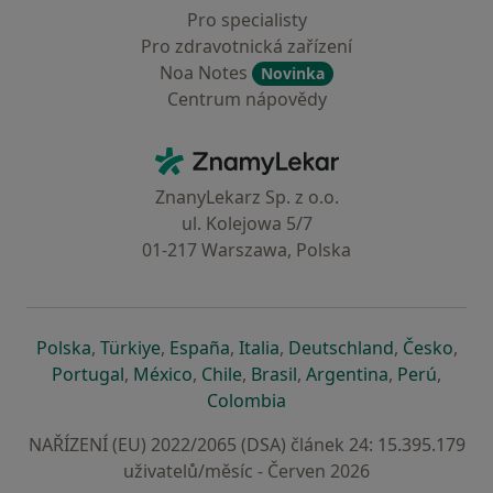
Pro specialisty
Pro zdravotnická zařízení
Noa Notes
Novinka
Centrum nápovědy
Kontakt
ZnamyLekar - Hlavní stránka
ZnanyLekarz Sp. z o.o.
ul. Kolejowa 5/7
01-217 Warszawa, Polska
se otevře v nové záložce
se otevře v nové záložce
se otevře v nové záložce
se otevře v nové záložce
se otevře v 
se o
Polska
,
Türkiye
,
España
,
Italia
,
Deutschland
,
Česko
,
se otevře v nové záložce
se otevře v nové záložce
se otevře v nové záložce
se otevře v nové záložc
se otevře v 
se ote
Portugal
,
México
,
Chile
,
Brasil
,
Argentina
,
Perú
,
se otevře v nové záložce
Colombia
NAŘÍZENÍ (EU) 2022/2065 (DSA) článek 24: 15.395.179
uživatelů/měsíc - Červen 2026