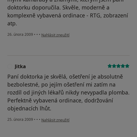
doktorku doporučila. Skvěle, moderně a
komplexně vybavená ordinace - RTG, zobrazení
atp.
podle názoru uživatele Markéta
26. února 2009
•
•
•
Nahlásit zneužití
Jitka
J
Paní doktorka je skvělá, ošetření je absolutně
bezbolestné, po jejím ošetření mi zatím na
rozdíl od jiných lékařů nikdy nevypadla plomba.
Perfektně vybavená ordinace, dodržování
objednacích lhůt.
podle názoru uživatele Jitka
25. února 2009
•
•
•
Nahlásit zneužití