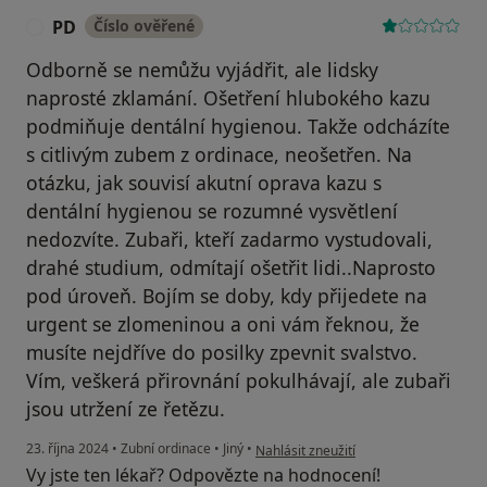
PD
Číslo ověřené
P
Odborně se nemůžu vyjádřit, ale lidsky
naprosté zklamání. Ošetření hlubokého kazu
podmiňuje dentální hygienou. Takže odcházíte
s citlivým zubem z ordinace, neošetřen. Na
otázku, jak souvisí akutní oprava kazu s
dentální hygienou se rozumné vysvětlení
nedozvíte. Zubaři, kteří zadarmo vystudovali,
drahé studium, odmítají ošetřit lidi..Naprosto
pod úroveň. Bojím se doby, kdy přijedete na
urgent se zlomeninou a oni vám řeknou, že
musíte nejdříve do posilky zpevnit svalstvo.
Vím, veškerá přirovnání pokulhávají, ale zubaři
jsou utržení ze řetězu.
podle názoru uživatele PD
23. října 2024
•
Zubní ordinace
•
Jiný
•
Nahlásit zneužití
Vy jste ten lékař? Odpovězte na hodnocení!