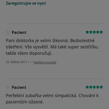
Zaregistrujte se nyní
Pacient
Pani doktorka je velmi šikovná. Bezbolestné
ošetření. Vše vysvětlí. Má také super sestřičku.
takže všem doporučuji.
podle názoru uživatele Pacient
25. května 2011
•
•
•
Nahlásit zneužití
Pacient
Perfektní zubařka velmi simpatická. Chování k
pacientům úžasné.