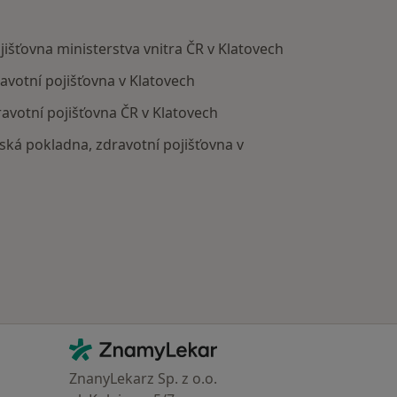
išťovna ministerstva vnitra ČR v Klatovech
votní pojišťovna v Klatovech
avotní pojišťovna ČR v Klatovech
ská pokladna, zdravotní pojišťovna v
Kontakt
ZnamyLekar - Hlavní stránka
ZnanyLekarz Sp. z o.o.