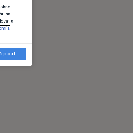
dobné
ahu na
lovat a
omí a
řijmout