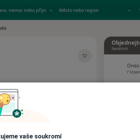
ace, nemoc nebo příjmení
Město nebo region
ada
Objednejt
Neaktivní
zacích
Dnes
7 Srpen
Tento 
Rezervovat termín
Názory pacientů (1)
ujeme vaše soukromí