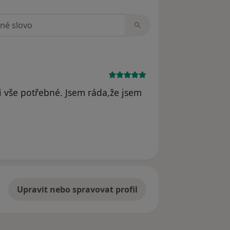
zorech
mi vše potřebné. Jsem ráda,že jsem
dstraněn
Upravit nebo spravovat profil