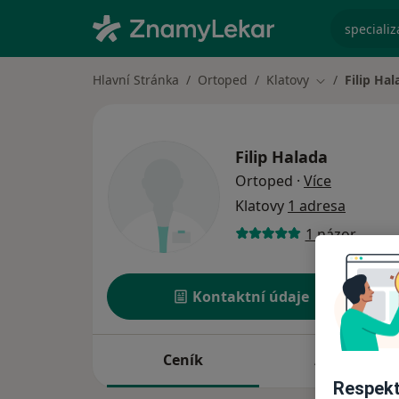
specializ
Hlavní Stránka
Ortoped
Klatovy
Filip Hal
Změna města
Filip Halada
o speciali
Ortoped
·
Více
Klatovy
1 adresa
1 názor
Kontaktní údaje
Ceník
Adresy
Respekt