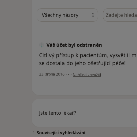
Hledejte v ná
Váš účet byl odstraněn
Citlivý přístup k pacientúm, vysvětlil 
se dostala do jeho ošetřující péče!
podle názoru uživatele Váš účet byl o
23. srpna 2016
•
•
•
Nahlásit zneužití
Jste tento lékař?
Související vyhledávání