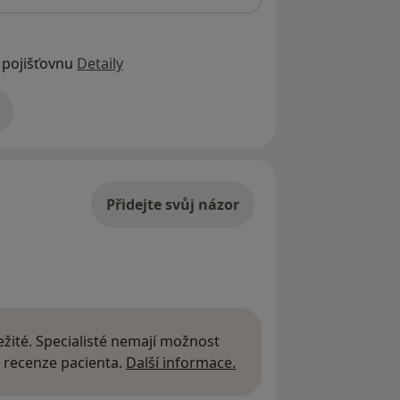
 pojišťovnu
Detaily
adrese
Přidejte svůj názor
žité. Specialisté nemají možnost
Další informace o názor
 recenze pacienta.
Další informace.