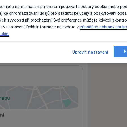
ovolujete nám a našim partnerům používat soubory cookie (nebo po
e) ke shromažďování údajů pro statistické účely a poskytování obs
ich zvyklostí při procházení. Své preference můžete kdykoli zkontro
ách nejsou k dispozici
t v nastavení. Další informace naleznete v
zásadách ochrany soukr
ádné informace o svých službách.
okie.
P
Upravit nastavení
 mapu
 otevře v nové záložce
ní