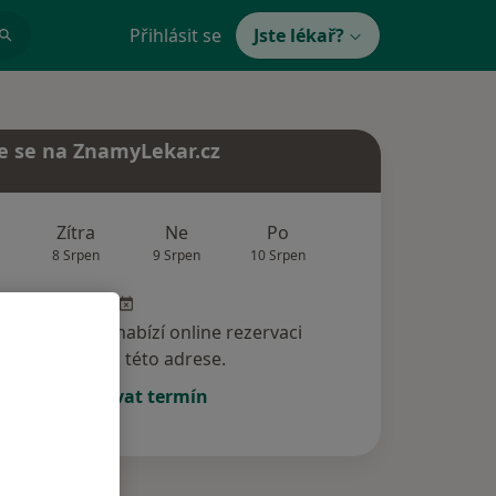
Přihlásit se
Jste lékař?
e se na ZnamyLekar.cz
Zítra
Ne
Po
Út
St
8 Srpen
9 Srpen
10 Srpen
11 Srpen
12 Srp
specialista nenabízí online rezervaci
termínu na této adrese.
Rezervovat termín