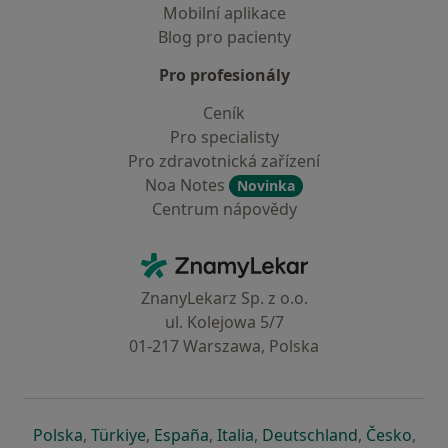
Mobilní aplikace
Blog pro pacienty
Pro profesionály
Ceník
Pro specialisty
Pro zdravotnická zařízení
Noa Notes
Novinka
Centrum nápovědy
Kontakt
ZnamyLekar - Hlavní stránka
ZnanyLekarz Sp. z o.o.
ul. Kolejowa 5/7
01-217 Warszawa, Polska
se otevře v nové záložce
se otevře v nové záložce
se otevře v nové záložce
se otevře v nové záložce
se otevře v 
se o
Polska
,
Türkiye
,
España
,
Italia
,
Deutschland
,
Česko
,