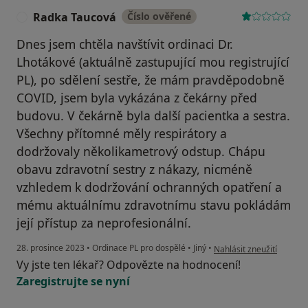
Radka Taucová
Číslo ověřené
R
Dnes jsem chtěla navštívit ordinaci Dr.
Lhotákové (aktuálně zastupující mou registrující
PL), po sdělení sestře, že mám pravděpodobně
COVID, jsem byla vykázána z čekárny před
budovu. V čekárně byla další pacientka a sestra.
Všechny přítomné měly respirátory a
dodržovaly několikametrový odstup. Chápu
obavu zdravotní sestry z nákazy, nicméně
vzhledem k dodržování ochranných opatření a
mému aktuálnímu zdravotnímu stavu pokládám
její přístup za neprofesionální.
podle názoru uživatele 
28. prosince 2023
•
Ordinace PL pro dospělé
•
Jiný
•
Nahlásit zneužití
Vy jste ten lékař? Odpovězte na hodnocení!
Zaregistrujte se nyní