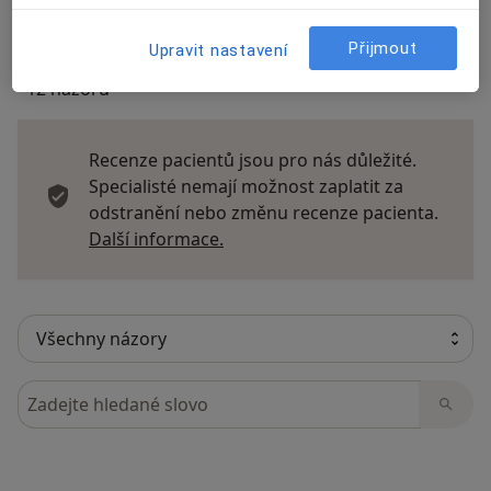
Přijmout
Upravit nastavení
12 názorů
Recenze pacientů jsou pro nás důležité.
Specialisté nemají možnost zaplatit za
odstranění nebo změnu recenze pacienta.
Další informace o názorech
Další informace.
Hledejte v názorech