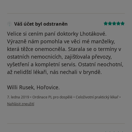
Váš účet byl odstraněn
Velice si cením paní doktorky Lhotákové.
Výrazně nám pomohla ve věci mé manželky,
která těžce onemocněla. Starala se o termíny v
ostatních nemocnicích, zajišťovala převozy,
vyšetření a kompletní servis. Ostatní neochotní,
až nelidští lékaři, nás nechali v bryndě.
Willi Rusek, Hořovice.
7. ledna 2019
•
Ordinace PL pro dospělé
•
Celoživotní praktický lékař
•
podle názoru uživatele Váš účet byl odstraněn
Nahlásit zneužití