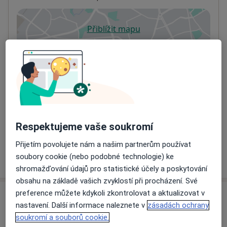
Přiblížit mapu
se otevře v nové záložce
Dostupnost
Na této adrese online kalendář není aktivní
Co mám v takové situaci udělat?
Způsoby platby (soukromé návštěvy)
Na teto adrese lékař přijímá pacienty na pojišťovnu
Respektujeme vaše soukromí
Detaily
Přijetím povolujete nám a našim partnerům používat
Více
soubory cookie (nebo podobné technologie) ke
o adrese
shromažďování údajů pro statistické účely a poskytování
obsahu na základě vašich zvyklostí při procházení. Své
preference můžete kdykoli zkontrolovat a aktualizovat v
Názory
nastavení. Další informace naleznete v
zásadách ochrany
soukromí a souborů cookie.
Přidejte svůj názor