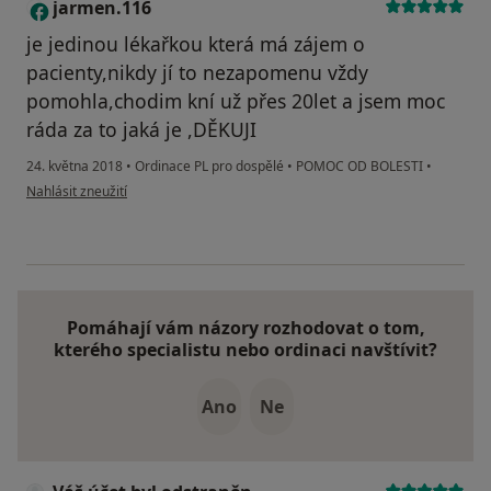
jarmen.116
J
je jedinou lékařkou která má zájem o
pacienty,nikdy jí to nezapomenu vždy
pomohla,chodim kní už přes 20let a jsem moc
ráda za to jaká je ,DĚKUJI
24. května 2018
•
Ordinace PL pro dospělé
•
POMOC OD BOLESTI
•
podle názoru uživatele jarmen.116
Nahlásit zneužití
Pomáhají vám názory rozhodovat o tom,
kterého specialistu nebo ordinaci navštívit?
Ano
Ne