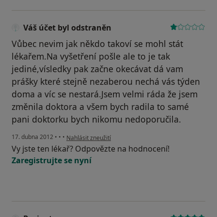
Váš účet byl odstraněn
Vůbec nevim jak někdo takoví se mohl stát
lékařem.Na vyšetření pošle ale to je tak
jediné,vísledky pak začne okecávat dá vam
prášky které stejně nezaberou nechá vás týden
doma a víc se nestará.Jsem velmi ráda že jsem
změnila doktora a všem bych radila to samé
pani doktorku bych nikomu nedoporučila.
podle názoru uživatele Váš účet byl odstraněn
17. dubna 2012
•
•
•
Nahlásit zneužití
Vy jste ten lékař? Odpovězte na hodnocení!
Zaregistrujte se nyní