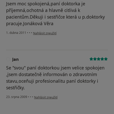
Jsem moc spokojená,paní doktorka je
příjemná,ochotná a hlavně citlivá k
pacientům.Děkuji i sestřičce která u p.doktorky
pracuje.Jonáková Věra
podle názoru uživatele Pacient
1. dubna 2011
•
•
•
Nahlásit zneužití
Jan
J
Se "svou" paní doktorkou jsem velice spokojen
,jsem dostatečně informován o zdravotním
stavu,oceňuji profesionalitu paní doktorky i
sestřičky.
podle názoru uživatele Jan
23. srpna 2009
•
•
•
Nahlásit zneužití