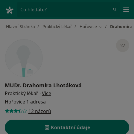
Hla
Co hledáte?
Hlavní Stránka
Praktický Lékař
Hořovice
Drahomíra 
Změna města
MUDr.
Drahomíra Lhotáková
o specializacích
Praktický lékař
·
Více
Hořovice
1 adresa
12 názorů
Kontaktní údaje