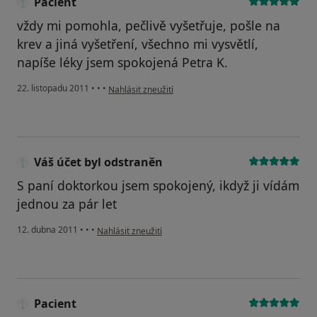
Pacient
vždy mi pomohla, pečlivě vyšetřuje, pošle na
krev a jiná vyšetření, všechno mi vysvětlí,
napíše léky jsem spokojená Petra K.
podle názoru uživatele Pacient
22. listopadu 2011
•
•
•
Nahlásit zneužití
Váš účet byl odstraněn
S paní doktorkou jsem spokojený, ikdyž ji vídám
jednou za pár let
podle názoru uživatele Váš účet byl odstraněn
12. dubna 2011
•
•
•
Nahlásit zneužití
Pacient