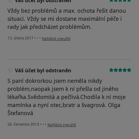
Váš účet byl odstraněn
Vždy bez problémů a max. ochota řešit danou
situaci. Vždy se mi dostane maximální péče i
rady jak předcházet problémům.
podle názoru uživatele Váš účet byl odstraněn
13. února 2017
•
•
•
Nahlásit zneužití
Váš účet byl odstraněn
S paní dokrorkou jsem neměla nikdy
problém,naopak jsem k ní přešla od jiného
lékařka.Svědomitá a pečlivá.Chodila k ní moje
mamínka a nyní otec,bratr a švagrová. Olga
Štefanová
podle názoru uživatele Váš účet byl odstraněn
26. července 2013
•
•
•
Nahlásit zneužití