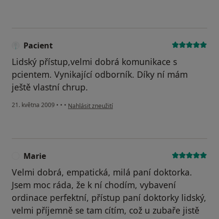
Pacient
Lidský přístup,velmi dobrá komunikace s
pcientem. Vynikající odborník. Díky ní mám
ještě vlastní chrup.
podle názoru uživatele Pacient
21. května 2009
•
•
•
Nahlásit zneužití
Marie
M
Velmi dobrá, empatická, milá paní doktorka.
Jsem moc ráda, že k ní chodím, vybavení
ordinace perfektní, přístup paní doktorky lidský,
velmi příjemně se tam cítím, což u zubaře jistě