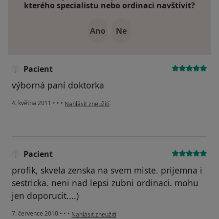
kterého specialistu nebo ordinaci navštívit?
Ano
Ne
Pacient
výborná paní doktorka
podle názoru uživatele Pacient
4. května 2011
•
•
•
Nahlásit zneužití
Pacient
profik, skvela zenska na svem miste. prijemna i
sestricka. neni nad lepsi zubni ordinaci. mohu
jen doporucit....)
podle názoru uživatele Pacient
7. července 2010
•
•
•
Nahlásit zneužití