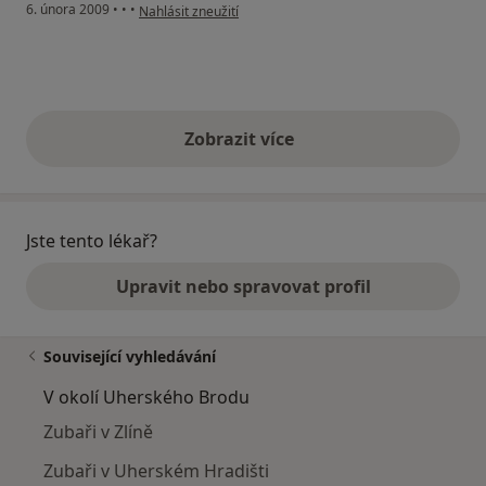
podle názoru uživatele Z.Z.
6. února 2009
•
•
•
Nahlásit zneužití
Zobrazit více
výše uvedené názory
Jste tento lékař?
Upravit nebo spravovat profil
Související vyhledávání
V okolí Uherského Brodu
Zubaři v Zlíně
Zubaři v Uherském Hradišti