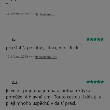
```
podle názoru uživatele ZVIN
24. března 2009
•
•
•
Nahlásit zneužití
čz
Č
pro slabší povahy ,cítlivá, moc díkík
podle názoru uživatele čz
19. března 2009
•
•
•
Nahlásit zneužití
Z.Z.
Z
Je velmi příjemná,jemná,ochotná a kdykoli
pomůže. A hlavně umí. Touto cestou jí děkuji a
přeji mnoho úspěchů v další práci.