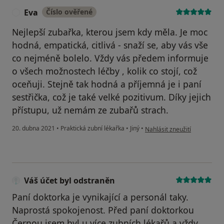
Eva
Číslo ověřené
E
Nejlepší zubařka, kterou jsem kdy měla. Je moc
hodná, empatická, citlivá - snaží se, aby vás vše
co nejméně bolelo. Vždy vás předem informuje
o všech možnostech léčby , kolik co stojí, což
oceňuji. Stejně tak hodná a příjemná je i paní
sestřička, což je také velké pozitivum. Díky jejich
přístupu, už nemám ze zubařů strach.
podle názoru uživatele Eva
20. dubna 2021
•
Praktická zubní lékařka
•
Jiný
•
Nahlásit zneužití
Váš účet byl odstraněn
Paní doktorka je vynikající a personál taky.
Naprostá spokojenost. Před paní doktorkou
Černou jsem byl u více zubních lékařů a vždy