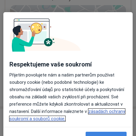
Přiblížit mapu
se otevře v nové záložce
Dostupnost
Na této adrese online kalendář není aktivní
Co mám v takové situaci udělat?
Způsoby platby (soukromé návštěvy)
Respektujeme vaše soukromí
Na teto adrese lékař přijímá pacienty na pojišťovnu
Přijetím povolujete nám a našim partnerům používat
Detaily
soubory cookie (nebo podobné technologie) ke
shromažďování údajů pro statistické účely a poskytování
Více
o adrese
obsahu na základě vašich zvyklostí při procházení. Své
preference můžete kdykoli zkontrolovat a aktualizovat v
nastavení. Další informace naleznete v
zásadách ochrany
soukromí a souborů cookie.
Názory
Přidejte svůj názor