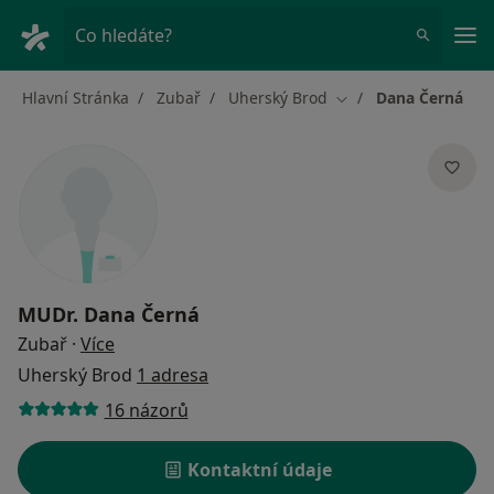
Hla
Co hledáte?
Hlavní Stránka
Zubař
Uherský Brod
Dana Černá
Změna města
MUDr.
Dana Černá
o specializacích
Zubař
·
Více
Uherský Brod
1 adresa
16 názorů
Kontaktní údaje