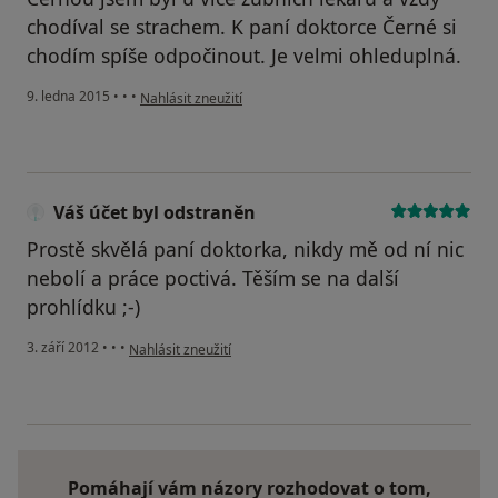
chodíval se strachem. K paní doktorce Černé si
chodím spíše odpočinout. Je velmi ohleduplná.
podle názoru uživatele Váš účet byl odstraněn
9. ledna 2015
•
•
•
Nahlásit zneužití
Váš účet byl odstraněn
Prostě skvělá paní doktorka, nikdy mě od ní nic
nebolí a práce poctivá. Těším se na další
prohlídku ;-)
podle názoru uživatele Váš účet byl odstraněn
3. září 2012
•
•
•
Nahlásit zneužití
Pomáhají vám názory rozhodovat o tom,