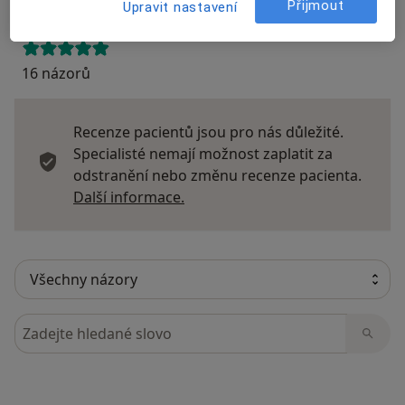
Přijmout
Upravit nastavení
16 názorů
Recenze pacientů jsou pro nás důležité.
Specialisté nemají možnost zaplatit za
odstranění nebo změnu recenze pacienta.
Další informace o názorech
Další informace.
Hledejte v názorech