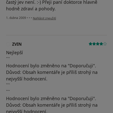
častý jev není. :-) Přeji paní doktorce hlavně
hodně zdraví a pohody.
podle názoru uživatele Marie
1. dubna 2009
•
•
•
Nahlásit zneužití
ZVIN
Z
Nejlepší
```
Hodnocení bylo změněno na "Doporučuji".
Důvod: Obsah komentáře je příliš strohý na
nejvyšší hodnocení.
```
```
Hodnocení bylo změněno na "Doporučuji".
Důvod: Obsah komentáře je příliš strohý na
nejvyšší hodnocení.