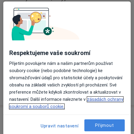
Přiblížit mapu
se otevře v nové záložce
Dostupnost
Na této adrese online kalendář není aktivní
Co mám v takové situaci udělat?
Respektujeme vaše soukromí
Způsoby platby (soukromé návštěvy)
Přijetím povolujete nám a našim partnerům používat
Na teto adrese lékař přijímá pacienty na pojišťovnu
soubory cookie (nebo podobné technologie) ke
Detaily
shromažďování údajů pro statistické účely a poskytování
obsahu na základě vašich zvyklostí při procházení. Své
Více
preference můžete kdykoli zkontrolovat a aktualizovat v
o adrese
nastavení. Další informace naleznete v
zásadách ochrany
soukromí a souborů cookie.
Názory
Přijmout
Upravit nastavení
Přidejte svůj názor