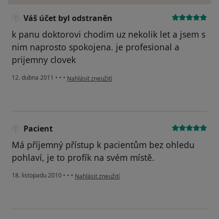
Váš účet byl odstraněn
k panu doktorovi chodim uz nekolik let a jsem s
nim naprosto spokojena. je profesional a
prijemny clovek
podle názoru uživatele Váš účet byl odstraněn
12. dubna 2011
•
•
•
Nahlásit zneužití
Pacient
Má příjemný přístup k pacientům bez ohledu
pohlaví, je to profík na svém místě.
podle názoru uživatele Pacient
18. listopadu 2010
•
•
•
Nahlásit zneužití