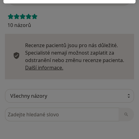
10 názorů
Recenze pacientů jsou pro nás důležité.
Specialisté nemají možnost zaplatit za
odstranění nebo změnu recenze pacienta.
Další informace o názorech
Další informace.
Hledejte v názorech