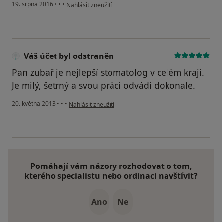
podle názoru uživatele Váš účet byl odstraněn
19. srpna 2016
•
•
•
Nahlásit zneužití
Váš účet byl odstraněn
Pan zubař je nejlepší stomatolog v celém kraji.
Je milý, šetrný a svou práci odvádí dokonale.
podle názoru uživatele Váš účet byl odstraněn
20. května 2013
•
•
•
Nahlásit zneužití
Pomáhají vám názory rozhodovat o tom,
kterého specialistu nebo ordinaci navštívit?
Ano
Ne