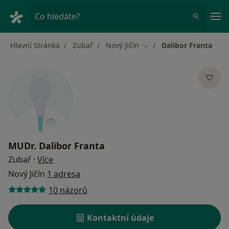
Hla
Co hledáte?
Hlavní Stránka
Zubař
Nový Jičín
Dalibor Franta
Změna města
MUDr.
Dalibor Franta
o specializacích
Zubař
·
Více
Nový Jičín
1 adresa
10 názorů
Kontaktní údaje