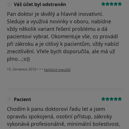
Váš účet byl odstraněn
Pan doktor je skvělý a hlavně inovativní.
Sleduje a využívá novinky v oboru, nabídne
vždy několik variant řešení problému a dá
pacientovi vybrat. Okomentuje vše, co provádí
při zákroku a je citlivý k pacientům, vždy nabízí
znecitlivění. Vřele bych doporučila, ale má už
plno...;o))
podle názoru uživatele Váš účet byl odstraněn
15. července 2010
•
•
•
Nahlásit zneužití
Pacient
Chodím k panu doktorovi řadu let a jsem
opravdu spokojená, osobní přístup, zákroky
vykonává profesionálně, minimální bolestivost,