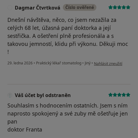
Dagmar Čtvrtková
Číslo ověřené
D
Dnešní návštěva, něco, co jsem nezažila za
celých 68 let, úžasná paní doktorka a její
sestřička. A ošetření plně profesionála a s
takovou jemností, klidu při výkonu. Děkuji moc
!
podle názoru uživatele D
29. ledna 2026
•
Praktický lékař stomatolog
•
Jiný
•
Nahlásit zneužití
Váš účet byl odstraněn
Souhlasím s hodnocením ostatních. Jsem s ním
naprosto spokojený a své zuby mě ošetřuje jen
pan
doktor Franta