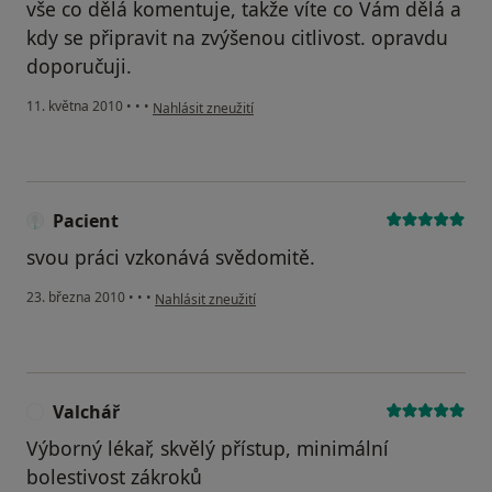
vše co dělá komentuje, takže víte co Vám dělá a
kdy se připravit na zvýšenou citlivost. opravdu
doporučuji.
podle názoru uživatele Pacient
11. května 2010
•
•
•
Nahlásit zneužití
Pacient
svou práci vzkonává svědomitě.
podle názoru uživatele Pacient
23. března 2010
•
•
•
Nahlásit zneužití
Valchář
V
Výborný lékař, skvělý přístup, minimální
bolestivost zákroků