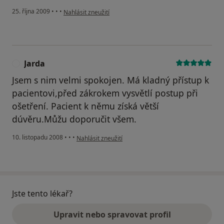
podle názoru uživatele Valchář
25. října 2009
•
•
•
Nahlásit zneužití
Jarda
J
Jsem s nim velmi spokojen. Má kladný přístup k
pacientovi,před zákrokem vysvětlí postup při
ošetření. Pacient k němu získá větší
dúvěru.Můžu doporučit všem.
podle názoru uživatele Jarda
10. listopadu 2008
•
•
•
Nahlásit zneužití
Jste tento lékař?
Upravit nebo spravovat profil