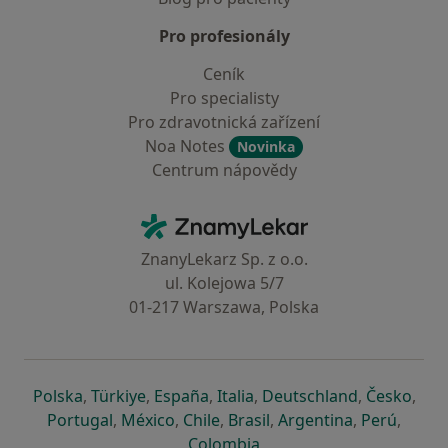
Pro profesionály
Ceník
Pro specialisty
Pro zdravotnická zařízení
Noa Notes
Novinka
Centrum nápovědy
Kontakt
ZnamyLekar - Hlavní stránka
ZnanyLekarz Sp. z o.o.
ul. Kolejowa 5/7
01-217 Warszawa, Polska
se otevře v nové záložce
se otevře v nové záložce
se otevře v nové záložce
se otevře v nové záložce
se otevře v 
se o
Polska
,
Türkiye
,
España
,
Italia
,
Deutschland
,
Česko
,
se otevře v nové záložce
se otevře v nové záložce
se otevře v nové záložce
se otevře v nové záložc
se otevře v 
se ote
Portugal
,
México
,
Chile
,
Brasil
,
Argentina
,
Perú
,
se otevře v nové záložce
Colombia