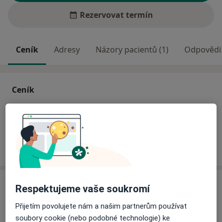
Rezervovat termín
Ceník
Adresy
Názory pacientů (1)
Odpovědi 
Ceník
Informace o službách a cenách nejsou k dispozici
Tento specialista ještě nepřidával žádné informace o
svých službách.
Adresy (2)
Respektujeme vaše soukromí
Přijetím povolujete nám a našim partnerům používat
Adresa 1
Adresa 2
soubory cookie (nebo podobné technologie) ke