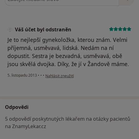
Váš účet byl odstraněn
Je to nejlepší gynekoložka, kterou znám. Velmi
příjemná, usměvavá, lidská. Nedám na ní
dopustit. Sestra je bezvadná, usměvavá, obě
jsou skvělá dvojka. Díky, že jí v Žandově máme.
podle názoru uživatele Váš účet byl odstraněn
5. listopadu 2013
•
•
•
Nahlásit zneužití
Odpovědi
5 odpovědí poskytnutých lékařem na otázky pacientů
na ZnamyLekar.cz