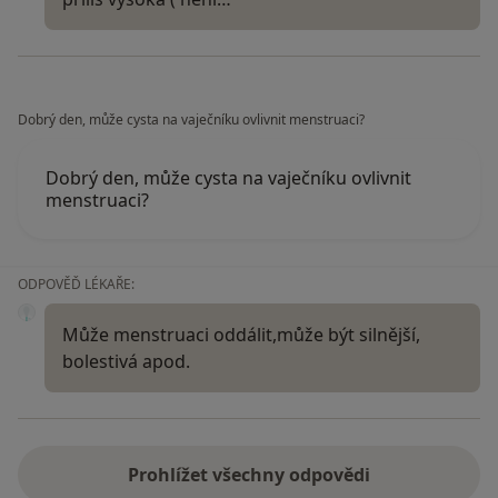
Dobrý den, může cysta na vaječníku ovlivnit menstruaci?
Dobrý den, může cysta na vaječníku ovlivnit
menstruaci?
ODPOVĚĎ LÉKAŘE:
Může menstruaci oddálit,může být silnější,
bolestivá apod.
Prohlížet všechny odpovědi