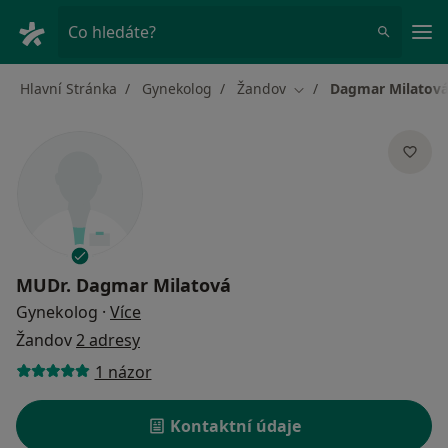
Hla
Co hledáte?
Hlavní Stránka
Gynekolog
Žandov
Dagmar Milatov
Změna města
MUDr.
Dagmar Milatová
o specializacích
Gynekolog
·
Více
Žandov
2 adresy
1 názor
Kontaktní údaje