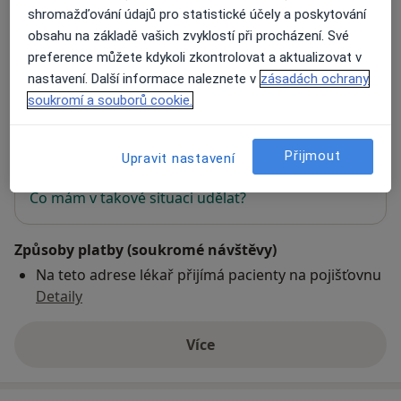
shromažďování údajů pro statistické účely a poskytování
obsahu na základě vašich zvyklostí při procházení. Své
Zdravotnické středisko Hvozd s.r.o.
preference můžete kdykoli zkontrolovat a aktualizovat v
Děčínská 246,
Žandov
47107
nastavení. Další informace naleznete v
zásadách ochrany
soukromí a souborů cookie.
Přiblížit mapu
se otevře v nové záložce
Přijmout
Upravit nastavení
Dostupnost
Na této adrese online kalendář není aktivní
Co mám v takové situaci udělat?
Způsoby platby (soukromé návštěvy)
Na teto adrese lékař přijímá pacienty na pojišťovnu
Detaily
Více
o adrese