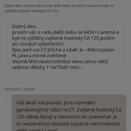
Dobrý den, prosím vás o radu-delší dobu se léčím s anemii a byli mi
zjištěny zvýšené hodnoty CA 125
Dobrý den,
prosím vás o radu-delší dobu se léčím s anemii a
byli mi zjištěny zvýšené hodnoty CA 125.jezdím
po různých vyšetřeních ,
Byla jsem na CT břicha a závěr je --Mikrocystav
PL jatera mírně zvětšené
slezině.Mikrokalicholitiáza vlevo.Lehce větší
velikost dělohy 114x75x81 mm…
ODPOVĚĎ LÉKAŘE:
Váš lékař má pravdu. je to normální
gynekologický nález na CT .Zvýšené hodnoty Ca
125 někdy bývají a nemusí to nic znamenat. Je
to nespecifický ukazatel a pokud není hodnota
příliš vysoká ( není…